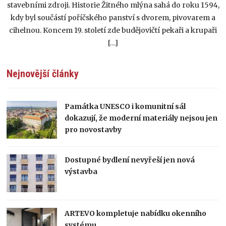
stavebními zdroji. Historie Žitného mlýna sahá do roku 1594,
kdy byl součástí poříčského panství s dvorem, pivovarem a
cihelnou. Koncem 19. století zde budějovičtí pekaři a krupaři
[…]
Nejnovější články
Památka UNESCO i komunitní sál
dokazují, že moderní materiály nejsou jen
pro novostavby
Dostupné bydlení nevyřeší jen nová
výstavba
ARTEVO kompletuje nabídku okenního
systému