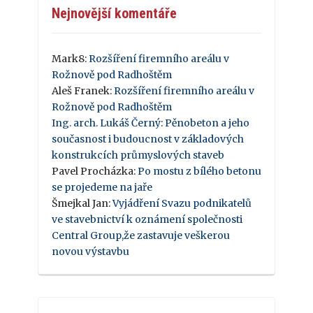
Nejnovější komentáře
Mark8
:
Rozšíření firemního areálu v
Rožnově pod Radhoštěm
Aleš Franek
:
Rozšíření firemního areálu v
Rožnově pod Radhoštěm
Ing. arch. Lukáš Černý
:
Pěnobeton a jeho
současnost i budoucnost v základových
konstrukcích průmyslových staveb
Pavel Procházka
:
Po mostu z bílého betonu
se projedeme na jaře
Šmejkal Jan
:
Vyjádření Svazu podnikatelů
ve stavebnictví k oznámení společnosti
Central Group,že zastavuje veškerou
novou výstavbu