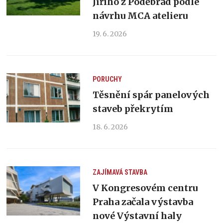
Jiřího z Poděbrad podle
návrhu MCA atelieru
19. 6. 2026
PORUCHY
Těsnění spár panelových
staveb překrytím
18. 6. 2026
ZAJÍMAVÁ STAVBA
V Kongresovém centru
Praha začala výstavba
nové Výstavní haly