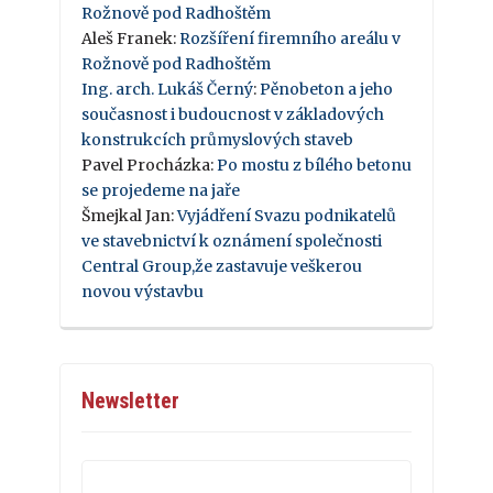
Rožnově pod Radhoštěm
Aleš Franek
:
Rozšíření firemního areálu v
Rožnově pod Radhoštěm
Ing. arch. Lukáš Černý
:
Pěnobeton a jeho
současnost i budoucnost v základových
konstrukcích průmyslových staveb
Pavel Procházka
:
Po mostu z bílého betonu
se projedeme na jaře
Šmejkal Jan
:
Vyjádření Svazu podnikatelů
ve stavebnictví k oznámení společnosti
Central Group,že zastavuje veškerou
novou výstavbu
Newsletter