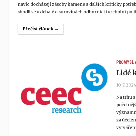
navíc docházejí zásoby kamene a dalších kriticky potřeb
shodli se v debatě o surovinách odborníci i vrcholní po
Přečíst článek →
PRŮMYSL 
Lidé 
10. 7. 202
Na trhu s
početnějš
významná 
za účelem
vytváření