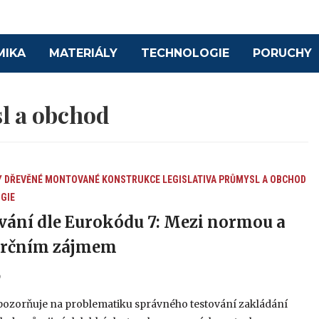
MIKA
MATERIÁLY
TECHNOLOGIE
PORUCHY
l a obchod
Y
DŘEVĚNÉ MONTOVANÉ KONSTRUKCE
LEGISLATIVA
PRŮMYSL A OBCHOD
GIE
vání dle Eurokódu 7: Mezi normou a
rčním zájmem
6
pozorňuje na problematiku správného testování zakládání