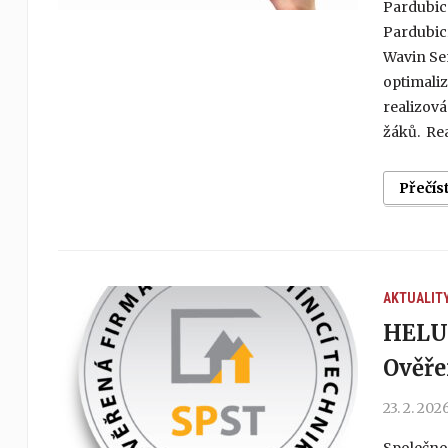
Pardubice
Pardubic
Wavin Sen
optimaliz
realizová
žáků. Re
Přečís
AKTUALIT
HELUZ
Ověře
23. 2. 202