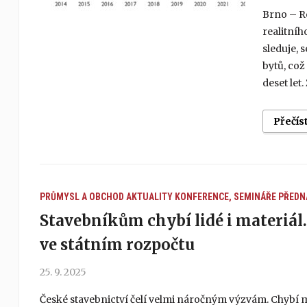
Brno – Ro
realitníh
sleduje, 
bytů, což
deset let
Přečís
PRŮMYSL A OBCHOD
AKTUALITY
KONFERENCE, SEMINÁŘE
PŘEDN
Stavebníkům chybí lidé i materiál.
ve státním rozpočtu
25. 9. 2025
České stavebnictví čelí velmi náročným výzvám. Chybí mu