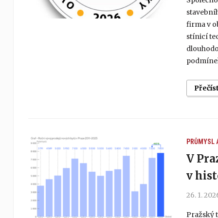
Společno
stavebníh
firma v o
stínicí t
dlouhodob
podmínek,
Přečís
PRŮMYSL 
V Pra
v his
26. 1. 202
Pražský t