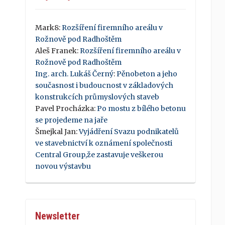
Mark8
:
Rozšíření firemního areálu v
Rožnově pod Radhoštěm
Aleš Franek
:
Rozšíření firemního areálu v
Rožnově pod Radhoštěm
Ing. arch. Lukáš Černý
:
Pěnobeton a jeho
současnost i budoucnost v základových
konstrukcích průmyslových staveb
Pavel Procházka
:
Po mostu z bílého betonu
se projedeme na jaře
Šmejkal Jan
:
Vyjádření Svazu podnikatelů
ve stavebnictví k oznámení společnosti
Central Group,že zastavuje veškerou
novou výstavbu
Newsletter