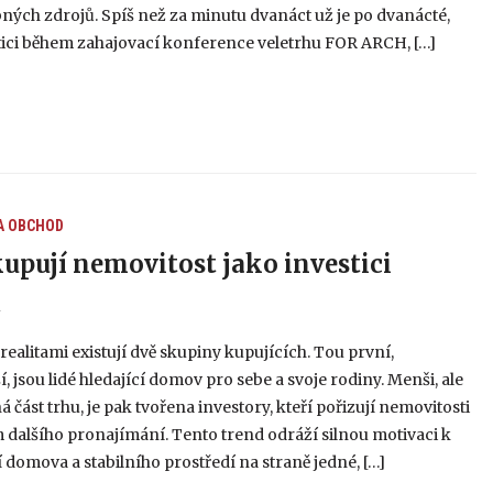
ných zdrojů. Spíš než za minutu dvanáct už je po dvanácté,
litici během zahajovací konference veletrhu FOR ARCH, […]
A OBCHOD
kupují nemovitost jako investici
4
 realitami existují dvě skupiny kupujících. Tou první,
í, jsou lidé hledající domov pro sebe a svoje rodiny. Menši, ale
část trhu, je pak tvořena investory, kteří pořizují nemovitosti
 dalšího pronajímání. Tento trend odráží silnou motivaci k
 domova a stabilního prostředí na straně jedné, […]