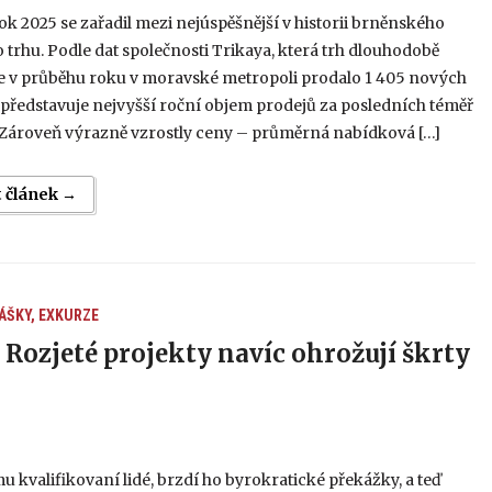
k 2025 se zařadil mezi nejúspěšnější v historii brněnského
o trhu. Podle dat společnosti Trikaya, která trh dlouhodobě
se v průběhu roku v moravské metropoli prodalo 1 405 nových
 představuje nejvyšší roční objem prodejů za posledních téměř
. Zároveň výrazně vzrostly ceny – průměrná nabídková […]
t článek →
ÁŠKY, EXKURZE
 Rozjeté projekty navíc ohrožují škrty
 kvalifikovaní lidé, brzdí ho byrokratické překážky, a teď