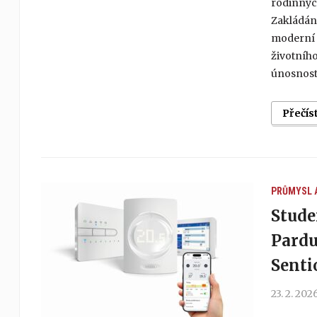
rodinnýc
Zakládání
moderní 
životního
únosnosti
Přečís
PRŮMYSL 
Stude
Pardu
Senti
23. 2. 202