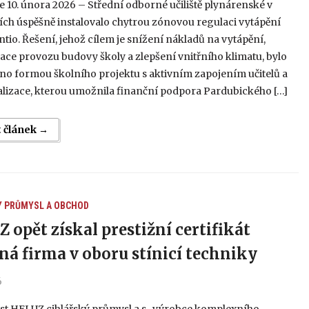
 10. února 2026 – Střední odborné učiliště plynárenské v
ích úspěšně instalovalo chytrou zónovou regulaci vytápění
tio. Řešení, jehož cílem je snížení nákladů na vytápění,
ace provozu budovy školy a zlepšení vnitřního klimatu, bylo
no formou školního projektu s aktivním zapojením učitelů a
alizace, kterou umožnila finanční podpora Pardubického […]
t článek →
Y
PRŮMYSL A OBCHOD
 opět získal prestižní certifikát
ná firma v oboru stínicí techniky
6