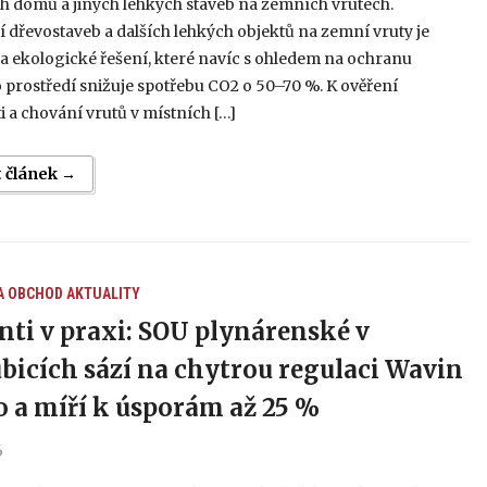
h domů a jiných lehkých staveb na zemních vrutech.
 dřevostaveb a dalších lehkých objektů na zemní vruty je
a ekologické řešení, které navíc s ohledem na ochranu
 prostředí snižuje spotřebu CO2 o 50–70 %. K ověření
 a chování vrutů v místních […]
t článek →
A OBCHOD
AKTUALITY
nti v praxi: SOU plynárenské v
bicích sází na chytrou regulaci Wavin
o a míří k úsporám až 25 %
6