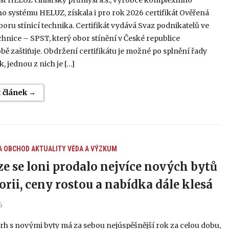
st HELUZ cihlářský průmysl a.s., výrobce komplexního
o systému HELUZ, získala i pro rok 2026 certifikát Ověřená
boru stínicí technika. Certifikát vydává Svaz podnikatelů ve
echnice – SPST, který obor stínění v České republice
ě zaštiťuje. Obdržení certifikátu je možné po splnění řady
 jednou z nich je […]
t článek →
A OBCHOD
AKTUALITY
VĚDA A VÝZKUM
ze se loni prodalo nejvíce nových bytů
torii, ceny rostou a nabídka dále klesá
6
rh s novými byty má za sebou nejúspěšnější rok za celou dobu,