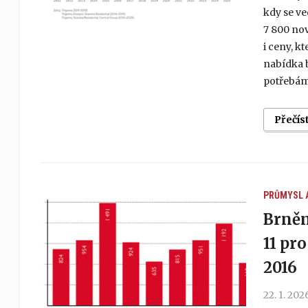
kdy se ve
7 800 nov
i ceny, kt
nabídka b
potřebám
Přečís
PRŮMYSL 
Brněn
11 pr
2016
22. 1. 202