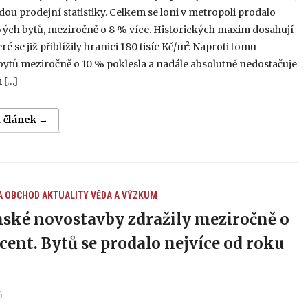
dou prodejní statistiky. Celkem se loni v metropoli prodalo
ých bytů, meziročně o 8 % více. Historických maxim dosahují
eré se již přiblížily hranici 180 tisíc Kč/m². Naproti tomu
ytů meziročně o 10 % poklesla a nadále absolutně nedostačuje
 […]
t článek →
A OBCHOD
AKTUALITY
VĚDA A VÝZKUM
ské novostavby zdražily meziročně o
ocent. Bytů se prodalo nejvíce od roku
6