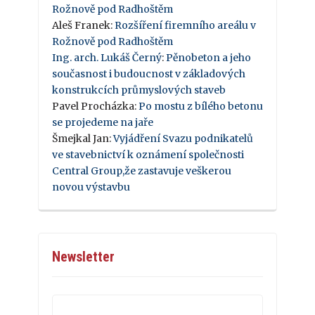
Rožnově pod Radhoštěm
Aleš Franek
:
Rozšíření firemního areálu v
Rožnově pod Radhoštěm
Ing. arch. Lukáš Černý
:
Pěnobeton a jeho
současnost i budoucnost v základových
konstrukcích průmyslových staveb
Pavel Procházka
:
Po mostu z bílého betonu
se projedeme na jaře
Šmejkal Jan
:
Vyjádření Svazu podnikatelů
ve stavebnictví k oznámení společnosti
Central Group,že zastavuje veškerou
novou výstavbu
Newsletter