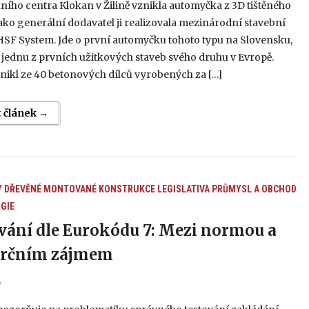
ího centra Klokan v Žilině vznikla automyčka z 3D tištěného
ako generální dodavatel ji realizovala mezinárodní stavební
HSF System. Jde o první automyčku tohoto typu na Slovensku,
 jednu z prvních užitkových staveb svého druhu v Evropě.
nikl ze 40 betonových dílců vyrobených za […]
t článek →
Y
DŘEVĚNÉ MONTOVANÉ KONSTRUKCE
LEGISLATIVA
PRŮMYSL A OBCHOD
GIE
vání dle Eurokódu 7: Mezi normou a
rčním zájmem
6