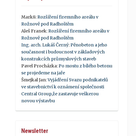
Mark8
:
Rozšíření firemního areálu v
Rožnově pod Radhoštěm
Aleš Franek
:
Rozšíření firemního areálu v
Rožnově pod Radhoštěm
Ing. arch. Lukáš Černý
:
Pěnobeton a jeho
současnost i budoucnost v základových
konstrukcích průmyslových staveb
Pavel Procházka
:
Po mostu z bílého betonu
se projedeme na jaře
Šmejkal Jan
:
Vyjádření Svazu podnikatelů
ve stavebnictví k oznámení společnosti
Central Group,že zastavuje veškerou
novou výstavbu
Newsletter