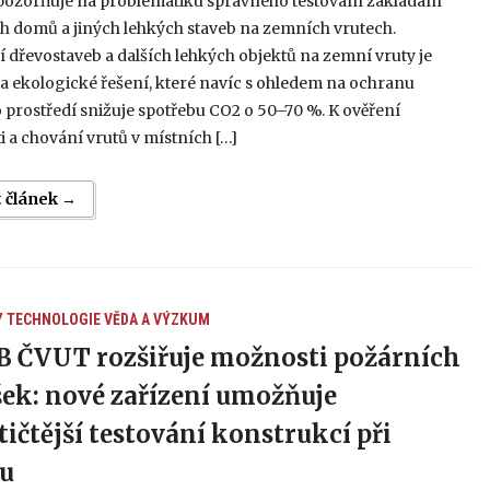
pozorňuje na problematiku správného testování zakládání
h domů a jiných lehkých staveb na zemních vrutech.
 dřevostaveb a dalších lehkých objektů na zemní vruty je
a ekologické řešení, které navíc s ohledem na ochranu
 prostředí snižuje spotřebu CO2 o 50–70 %. K ověření
 a chování vrutů v místních […]
t článek →
Y
TECHNOLOGIE
VĚDA A VÝZKUM
 ČVUT rozšiřuje možnosti požárních
ek: nové zařízení umožňuje
tičtější testování konstrukcí při
u