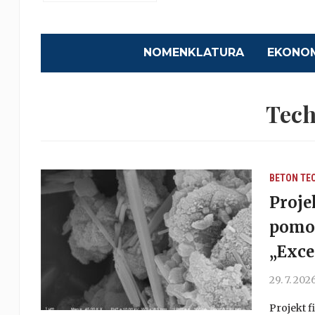
NOMENKLATURA
EKONO
Tech
BETON
TE
Proje
pomoc
„Exce
29. 7. 202
Projekt 