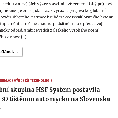
a jednu z největších výzev stavebnictví: cementářský průmysl
upně snižuje emise, stále však výrazně přispívá ke globální
 oxidu uhličitého. Zatímco hrubé frakce recyklovaného betonu
í uplatnění poměrně snadno, podsítné frakce představují
tický odpad. Ambice vědců z Českého vysokého učení
ho v Praze […]
t článek →
FORMACE VÝROBCŮ
TECHNOLOGIE
bní skupina HSF System postavila
 3D tištěnou automyčku na Slovensku
6