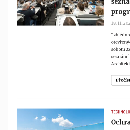
sezná
prog
18. 11. 20
I zhlédn
otevřenýc
sobotu 22
seznámí 
Architekt
Přečís
TECHNOLO
Ochra