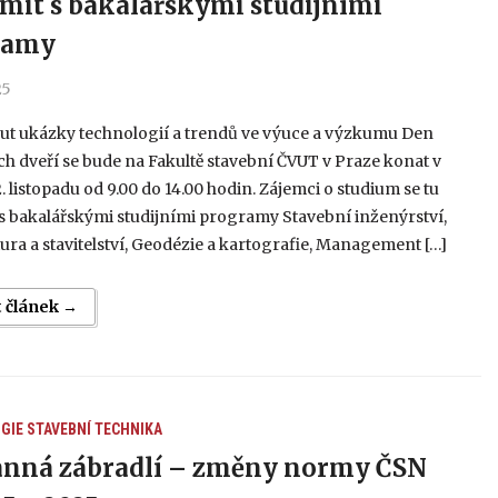
mit s bakalářskými studijními
ramy
25
out ukázky technologií a trendů ve výuce a výzkumu Den
h dveří se bude na Fakultě stavební ČVUT v Praze konat v
. listopadu od 9.00 do 14.00 hodin. Zájemci o studium se tu
s bakalářskými studijními programy Stavební inženýrství,
ura a stavitelství, Geodézie a kartografie, Management […]
t článek →
GIE
STAVEBNÍ TECHNIKA
nná zábradlí – změny normy ČSN