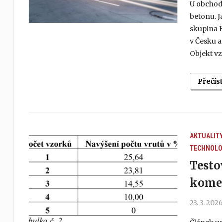
U obchodn
betonu. J
skupina 
v Česku a
Objekt vz
Přečís
AKTUALIT
TECHNOLO
Testo
kome
23. 3. 202