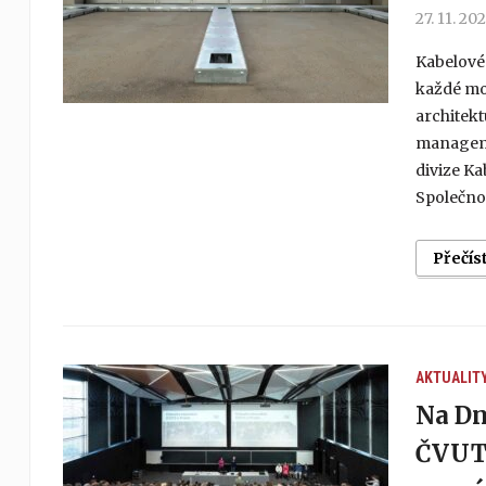
27. 11. 20
Kabelové 
každé mod
architekt
manageme
divize K
Společnos
Přečís
AKTUALIT
Na Dn
ČVUT 