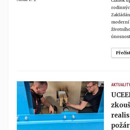
Článek u
rodinnýc
Zakládání
moderní 
životního
únosnosti
Přečís
AKTUALIT
UCEEB
zkouš
realis
požár