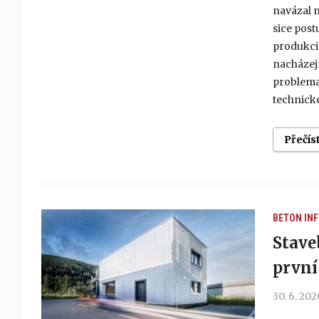
navázal n
sice post
produkci
nacházej
problema
technické
Přečís
BETON
IN
Stave
první
30. 6. 202