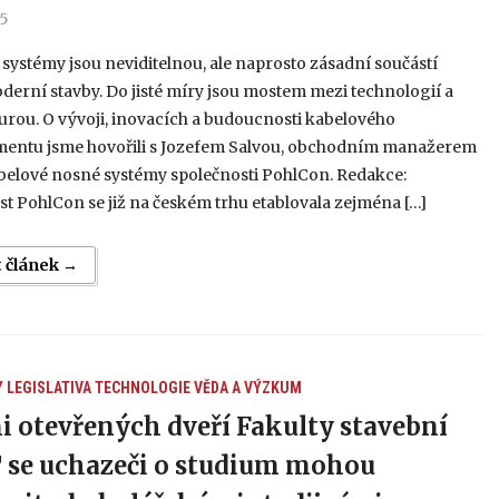
25
systémy jsou neviditelnou, ale naprosto zásadní součástí
erní stavby. Do jisté míry jsou mostem mezi technologií a
urou. O vývoji, inovacích a budoucnosti kabelového
ntu jsme hovořili s Jozefem Salvou, obchodním manažerem
abelové nosné systémy společnosti PohlCon. Redakce:
t PohlCon se již na českém trhu etablovala zejména […]
t článek →
Y
LEGISLATIVA
TECHNOLOGIE
VĚDA A VÝZKUM
i otevřených dveří Fakulty stavební
se uchazeči o studium mohou