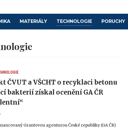
MIKA
MATERIÁLY
TECHNOLOGIE
PORUCHY
nologie
CHNOLOGIE
kt ČVUT a VŠCHT o recyklaci betonu
í bakterií získal ocenění GA ČR
lentní“
6
financovaný Grantovou agenturou České republiky (GA ČR)