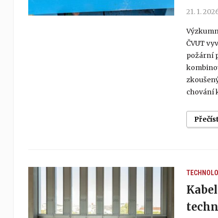
21. 1. 202
Výzkumní
ČVUT vyv
požární 
kombinov
zkoušenýc
chování k
Přečís
TECHNOLO
Kabel
tech