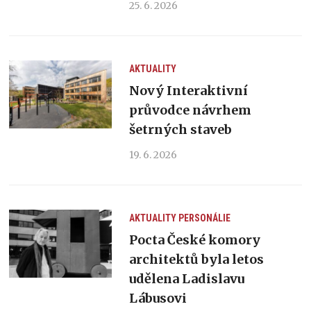
25. 6. 2026
AKTUALITY
Nový Interaktivní
průvodce návrhem
šetrných staveb
19. 6. 2026
AKTUALITY
PERSONÁLIE
Pocta České komory
architektů byla letos
udělena Ladislavu
Lábusovi