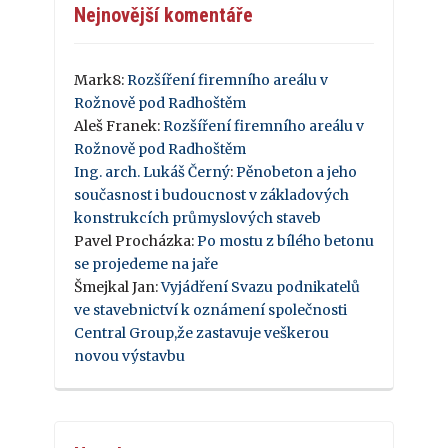
Nejnovější komentáře
Mark8
:
Rozšíření firemního areálu v
Rožnově pod Radhoštěm
Aleš Franek
:
Rozšíření firemního areálu v
Rožnově pod Radhoštěm
Ing. arch. Lukáš Černý
:
Pěnobeton a jeho
současnost i budoucnost v základových
konstrukcích průmyslových staveb
Pavel Procházka
:
Po mostu z bílého betonu
se projedeme na jaře
Šmejkal Jan
:
Vyjádření Svazu podnikatelů
ve stavebnictví k oznámení společnosti
Central Group,že zastavuje veškerou
novou výstavbu