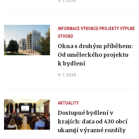
9. 7. 2026
INFORMACE VÝROBCŮ
PROJEKTY
VÝPLNĚ
OTVORŮ
Okna s druhým příběhem:
Od uměleckého projektu
k bydlení
9. 7. 2026
AKTUALITY
Dostupné bydlení v
krajích: data od 430 obcí
ukazují výrazné rozdíly