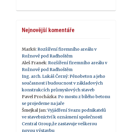
Nejnovější komentáře
Mark8
:
Rozšíření firemního areálu v
Rožnově pod Radhoštěm
Aleš Franek
:
Rozšíření firemního areálu v
Rožnově pod Radhoštěm
Ing. arch. Lukáš Černý
:
Pěnobeton a jeho
současnost i budoucnost v základových
konstrukcích průmyslových staveb
Pavel Procházka
:
Po mostu z bílého betonu
se projedeme na jaře
Šmejkal Jan
:
Vyjádření Svazu podnikatelů
ve stavebnictví k oznámení společnosti
Central Group,že zastavuje veškerou
novou výstavbu