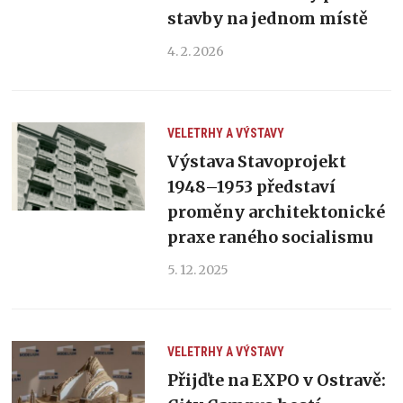
stavby na jednom místě
4. 2. 2026
VELETRHY A VÝSTAVY
Výstava Stavoprojekt
1948–1953 představí
proměny architektonické
praxe raného socialismu
5. 12. 2025
VELETRHY A VÝSTAVY
Přijďte na EXPO v Ostravě: