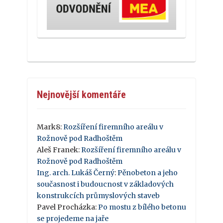
Nejnovější komentáře
Mark8
:
Rozšíření firemního areálu v
Rožnově pod Radhoštěm
Aleš Franek
:
Rozšíření firemního areálu v
Rožnově pod Radhoštěm
Ing. arch. Lukáš Černý
:
Pěnobeton a jeho
současnost i budoucnost v základových
konstrukcích průmyslových staveb
Pavel Procházka
:
Po mostu z bílého betonu
se projedeme na jaře