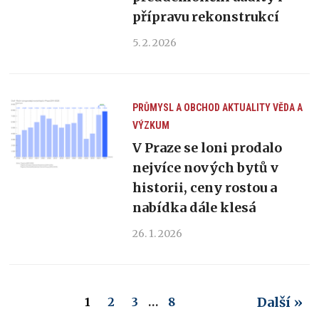
přípravu rekonstrukcí
5. 2. 2026
PRŮMYSL A OBCHOD
AKTUALITY
VĚDA A
VÝZKUM
V Praze se loni prodalo
nejvíce nových bytů v
historii, ceny rostou a
nabídka dále klesá
26. 1. 2026
Další »
1
2
3
…
8