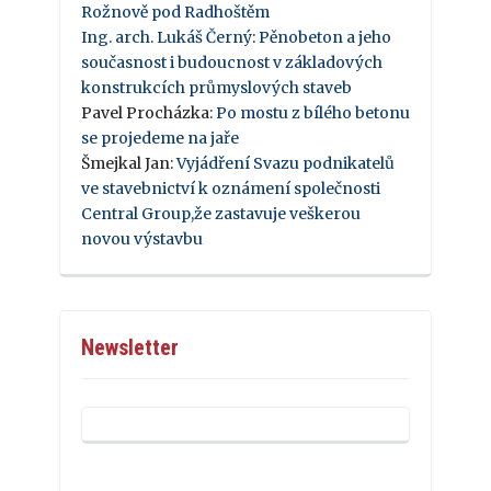
Rožnově pod Radhoštěm
Ing. arch. Lukáš Černý
:
Pěnobeton a jeho
současnost i budoucnost v základových
konstrukcích průmyslových staveb
Pavel Procházka
:
Po mostu z bílého betonu
se projedeme na jaře
Šmejkal Jan
:
Vyjádření Svazu podnikatelů
ve stavebnictví k oznámení společnosti
Central Group,že zastavuje veškerou
novou výstavbu
Newsletter