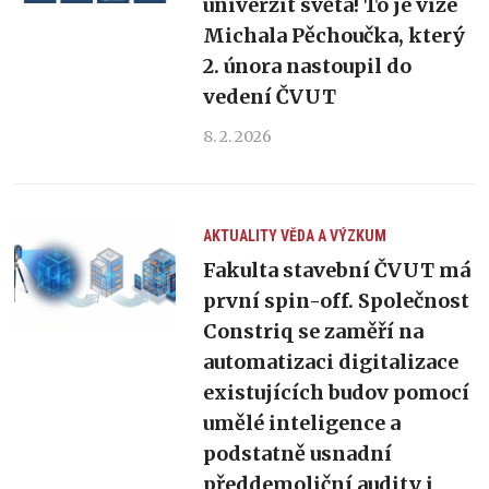
univerzit světa! To je vize
Michala Pěchoučka, který
2. února nastoupil do
vedení ČVUT
8. 2. 2026
AKTUALITY
VĚDA A VÝZKUM
Fakulta stavební ČVUT má
první spin-off. Společnost
Constriq se zaměří na
automatizaci digitalizace
existujících budov pomocí
umělé inteligence a
podstatně usnadní
předdemoliční audity i