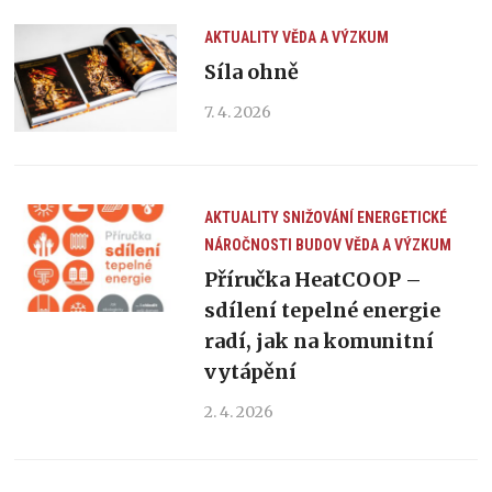
AKTUALITY
VĚDA A VÝZKUM
Síla ohně
7. 4. 2026
AKTUALITY
SNIŽOVÁNÍ ENERGETICKÉ
NÁROČNOSTI BUDOV
VĚDA A VÝZKUM
Příručka HeatCOOP –
sdílení tepelné energie
radí, jak na komunitní
vytápění
2. 4. 2026