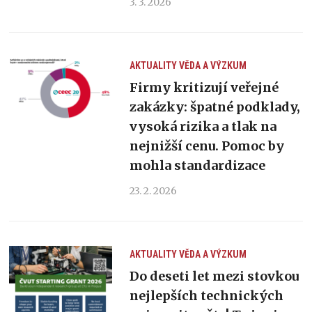
3. 3. 2026
AKTUALITY
VĚDA A VÝZKUM
Firmy kritizují veřejné
zakázky: špatné podklady,
vysoká rizika a tlak na
nejnižší cenu. Pomoc by
mohla standardizace
23. 2. 2026
AKTUALITY
VĚDA A VÝZKUM
Do deseti let mezi stovkou
nejlepších technických