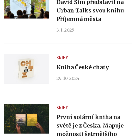
David Sim představil na
Urban Talks svou knihu
Příjemná města
3. 1. 2025
KNIHY
Kniha České chaty
29. 10. 2024
KNIHY
První solární kniha na
světě je z Česka. Mapuje
možnosti šetrnějšího