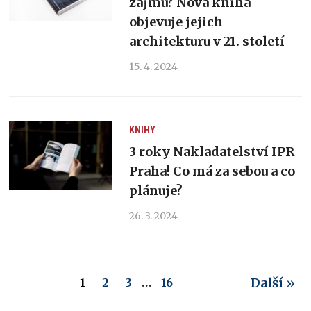
zájmu? Nová kniha
objevuje jejich
architekturu v 21. století
15. 4. 2024
KNIHY
3 roky Nakladatelství IPR
Praha! Co má za sebou a co
plánuje?
26. 3. 2024
Další »
1
2
3
…
16