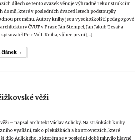
ozích dílech se tento svazek věnuje výhradně rekonstrukcím
 domů, které v posledních dvaceti letech podstoupily
dnou proměnu. Autory knihy jsou vysokoškolští pedagogové
 architektury ČVUT v Praze Ján Stempel, Jan Jakub Tesař a
 spisovatel Petr Volf. Kniha, vůbec první […]
t článek →
žižkovské věži
ěži – napsal architekt Václav Aulický. Na stránkách knihy
evizního vysílání, tak o překážkách a kontroverzích, které
jší dílo Aulického, o kterém se v poslední době mluvilo hlavně