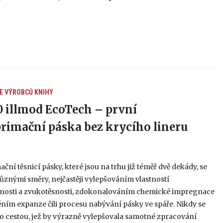
E VÝROBCŮ
KNIHY
 illmod EcoTech – první
imační páska bez krycího lineru
ní těsnicí pásky, které jsou na trhu již téměř dvě dekády, se
různými směry, nejčastěji vylepšováním vlastností
nosti a zvukotěsnosti, zdokonalováním chemické impregnace
ním expanze čili procesu nabývání pásky ve spáře. Nikdy se
o cestou, jež by výrazně vylepšovala samotné zpracování