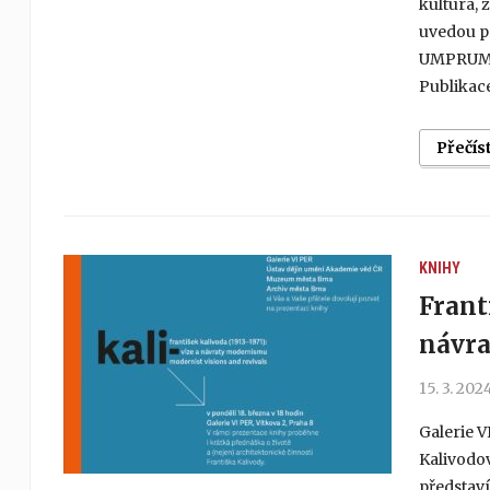
kultura, 
uvedou pr
UMPRUM, M
Publikace
Přečís
KNIHY
Frant
návr
15. 3. 202
Galerie V
Kalivodov
představí