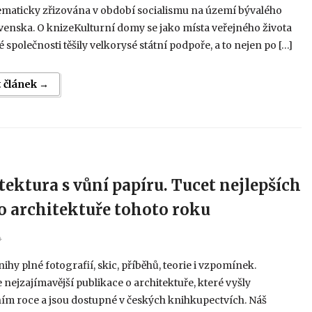
ematicky zřizována v období socialismu na území bývalého
enska. O knizeKulturní domy se jako místa veřejného života
 společnosti těšily velkorysé státní podpoře, a to nejen po […]
t článek →
tektura s vůní papíru. Tucet nejlepších
o architektuře tohoto roku
4
ihy plné fotografií, skic, příběhů, teorie i vzpomínek.
nejzajímavější publikace o architektuře, které vyšly
ím roce a jsou dostupné v českých knihkupectvích. Náš