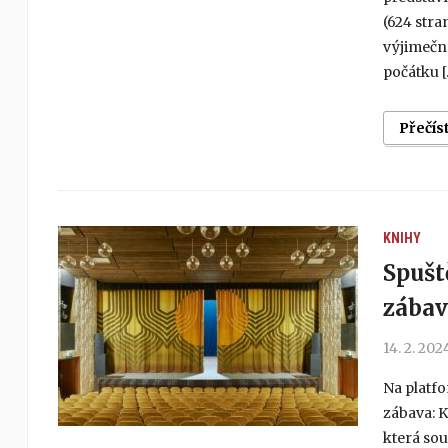
(624 stra
výjimečné
počátku [
Přečís
KNIHY
Spušt
zábav
14. 2. 202
Na platfo
zábava: K
která sou