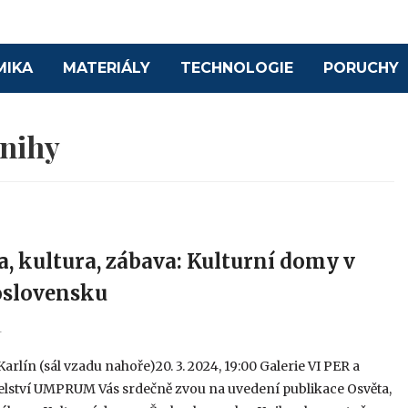
MIKA
MATERIÁLY
TECHNOLOGIE
PORUCHY
nihy
a, kultura, zábava: Kulturní domy v
oslovensku
4
arlín (sál vzadu nahoře)20. 3. 2024, 19:00 Galerie VI PER a
elství UMPRUM Vás srdečně zvou na uvedení publikace Osvěta,