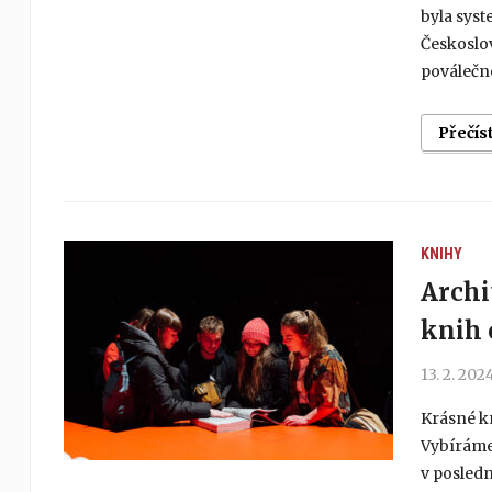
byla syst
Českoslov
poválečné
Přečís
KNIHY
Archi
knih 
13. 2. 202
Krásné kn
Vybíráme 
v posledn