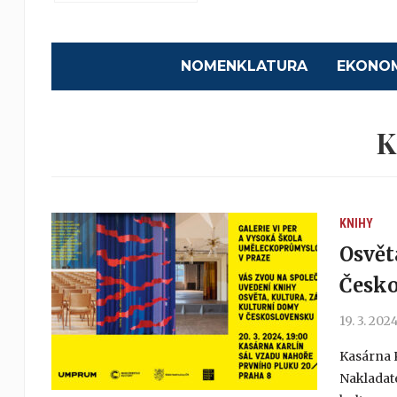
NOMENKLATURA
EKONO
K
KNIHY
Osvět
Česk
19. 3. 202
Kasárna K
Nakladat