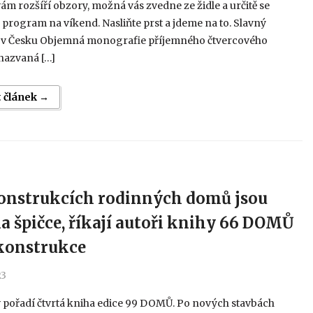
m rozšíří obzory, možná vás zvedne ze židle a určitě se
 program na víkend. Nasliňte prst a jdeme na to. Slavný
t v Česku Objemná monografie příjemného čtvercového
nazvaná […]
t článek →
onstrukcích rodinných domů jsou
na špičce, říkají autoři knihy 66 DOMŮ
ekonstrukce
23
v pořadí čtvrtá kniha edice 99 DOMŮ. Po nových stavbách