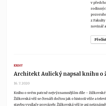
v předch
rodinných
pozoruho
z Fakulty
novinář a
Přečís
KNIHY
Architekt Aulický napsal knihu o 
16. 7. 2020
Knihu o svém patrně nejvýznamnějším díle – žižkovské v
Žižkovská věž se čtenáři dočtou jak o historii věže a tel
stavbu vysílače provázely. Žižkovská věž je asi nejznámě