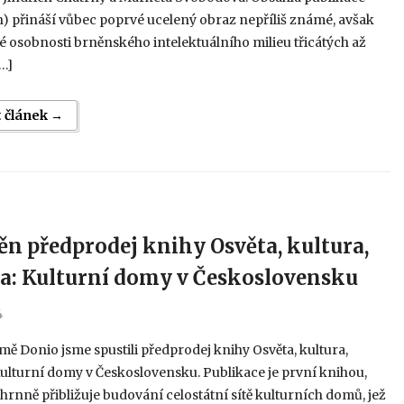
n) přináší vůbec poprvé ucelený obraz nepříliš známé, avšak
 osobnosti brněnského intelektuálního milieu třicátých až
…]
t článek →
ěn předprodej knihy Osvěta, kultura,
a: Kulturní domy v Československu
4
mě Donio jsme spustili předprodej knihy Osvěta, kultura,
ulturní domy v Československu. Publikace je první knihou,
hrnně přibližuje budování celostátní sítě kulturních domů, jež