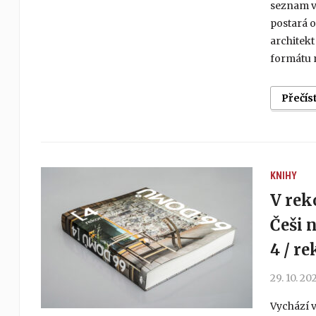
seznam vá
postará o
architek
formátu 
Přečís
KNIHY
V rek
Češi 
4 / r
29. 10. 20
Vychází 