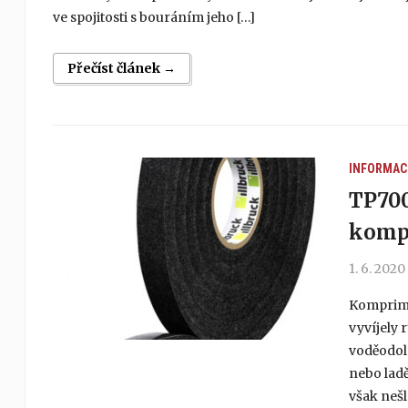
ve spojitosti s bouráním jeho […]
Přečíst článek →
INFORMAC
TP700
kompr
1. 6. 2020
Komprimač
vyvíjely 
voděodol
nebo ladě
však nešl