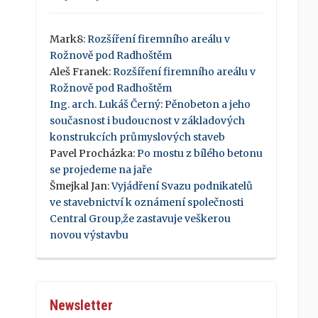
Mark8
:
Rozšíření firemního areálu v
Rožnově pod Radhoštěm
Aleš Franek
:
Rozšíření firemního areálu v
Rožnově pod Radhoštěm
Ing. arch. Lukáš Černý
:
Pěnobeton a jeho
současnost i budoucnost v základových
konstrukcích průmyslových staveb
Pavel Procházka
:
Po mostu z bílého betonu
se projedeme na jaře
Šmejkal Jan
:
Vyjádření Svazu podnikatelů
ve stavebnictví k oznámení společnosti
Central Group,že zastavuje veškerou
novou výstavbu
Newsletter