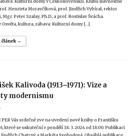
zábava: Kulturní domy v Československu. Knihu slavnostně
of. Henrieta Moravčíková, prof. Jindřich Vybíral, rektor
gr. Peter Szalay, Ph.D., a prof. Rostislav Švácha.
 Osvěta, kultura, zábava: Kulturní domy […]
t článek →
išek Kalivoda (1913–1971): Vize a
aty modernismu
4
I PER Vás srdečně zve na uvedení nové knihy o Františku
i, které se uskuteční v pondělí 18. 3. 2024 od 18:00. Publikaci
 Jindřich Chatrný a Markéta Svobodová. Obsáhlá publikace