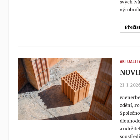
svých tvů
výrobního
Přečís
AKTUALIT
NOVI
21. 1. 202
wienerbe
zdění, T
Společno
dlouhodo
a udržit
soustředí