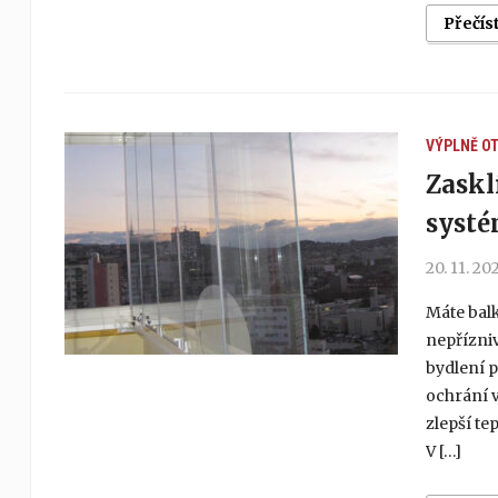
Přečís
VÝPLNĚ O
Zaskl
systé
20. 11. 20
Máte balk
nepřízniv
bydlení p
ochrání 
zlepší te
V […]