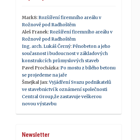
Mark8
:
Rozšíření firemního areálu v
Rožnově pod Radhoštěm
Aleš Franek
:
Rozšíření firemního areálu v
Rožnově pod Radhoštěm
Ing. arch. Lukáš Černý
:
Pěnobeton a jeho
současnost i budoucnost v základových
konstrukcích průmyslových staveb
Pavel Procházka
:
Po mostu z bílého betonu
se projedeme na jaře
Šmejkal Jan
:
Vyjádření Svazu podnikatelů
ve stavebnictví k oznámení společnosti
Central Group,že zastavuje veškerou
novou výstavbu
Newsletter