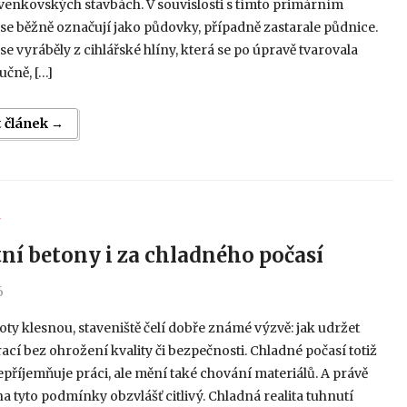
venkovských stavbách. V souvislosti s tímto primárním
se běžně označují jako půdovky, případně zastarale půdnice.
e vyráběly z cihlářské hlíny, která se po úpravě tvarovala
učně, […]
t článek →
Y
tní betony i za chladného počasí
6
oty klesnou, staveniště čelí dobře známé výzvě: jak udržet
ací bez ohrožení kvality či bezpečnosti. Chladné počasí totiž
příjemňuje práci, ale mění také chování materiálů. A právě
na tyto podmínky obzvlášť citlivý. Chladná realita tuhnutí