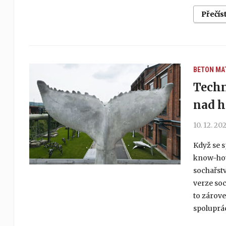
Přečís
BETON
MA
Techn
nad h
10. 12. 20
Když se 
know-how,
sochařstv
verze so
to zárove
spoluprác