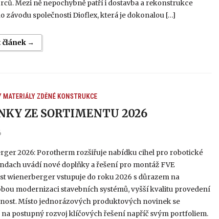
rců. Mezi ně nepochybně patří i dostavba a rekonstrukce
 závodu společnosti Dioflex, která je dokonalou […]
t článek →
Y
MATERIÁLY
ZDĚNÉ KONSTRUKCE
NKY ZE SORTIMENTU 2026
6
rger 2026: Porotherm rozšiřuje nabídku cihel pro robotické
ondach uvádí nové doplňky a řešení pro montáž FVE
st wienerberger vstupuje do roku 2026 s důrazem na
bou modernizaci stavebních systémů, vyšší kvalitu provedení
elnost. Místo jednorázových produktových novinek se
 na postupný rozvoj klíčových řešení napříč svým portfoliem.