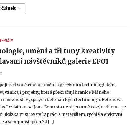
t článek →
TERIÁLY
ologie, umění a tři tuny kreativity
lavami návštěvníků galerie EPO1
25
spojí svět současného umění s precizním technologickým
 vznikají projekty, které překračují hranice běžného
í i možností vyspělých betonářských technologií. Betonová
chy Leviathan od Jana Gemrota není jen uměleckým dílem – je
ň ukázka mistrovství v práci s materiálem, rychlé a efektivní
e a schopnosti přenést […]