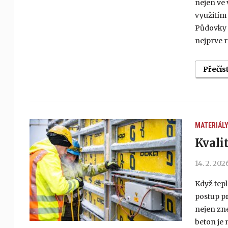
nejen ve 
využitím 
Půdovky s
nejprve r
Přečís
MATERIÁL
Kvali
14. 2. 202
Když tepl
postup pr
nejen zne
beton je 