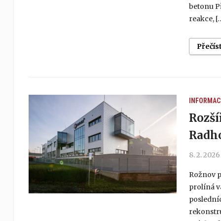
betonu Př
reakce, [
Přečís
INFORMAC
Rozší
Radh
8. 2. 2026
Rožnov p
prolíná 
posledníc
rekonstr