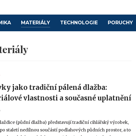
MIKA
MATERIÁLY
TECHNOLOGIE
PORUCHY
eriály
Y
ky jako tradiční pálená dlažba:
iálové vlastnosti a současné uplatnění
6
laždice (půdní dlažba) představují tradiční cihlářský výrobek,
 po staletí nedílnou součástí podlahových půdních prostor, a to