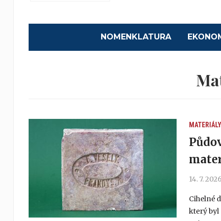
NOMENKLATURA
EKONO
Mat
MATERIÁL
Půdov
mater
14. 7. 202
Cihelné d
který byl