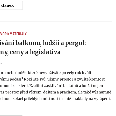
t článek →
TVORŮ
MATERIÁLY
ívání balkonu, lodžií a pergol:
my, ceny a legislativa
25
on nebo lodžii, které nevyužíváte po celý rok kvůli
ému počasí? Rozšiřte svůj užitný prostor a zvyšte komfort
omocí zasklení. Kvalitní zasklívání balkónů a lodžií nejen
váš prostor před větrem, deštěm a prachem, ale také významně
pelnou izolaci přilehlých místností a sníží náklady na vytápění.