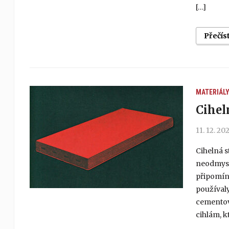
[…]
Přečís
MATERIÁL
Cihel
11. 12. 20
Cihelná s
neodmysli
připomínk
používaly
cementov
cihlám, k