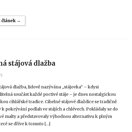
t článek →
Y
ná stájová dlažba
25
tájová dlažba, lidově nazývána „stájovka“ – kdysi
telná součást každé poctivé stáje – je dnes nostalgickou
ou cihlářské tradice. Cihelné stájové dlaždice se tradičně
 k pokrývání podlah ve stájích a chlévech. Pokládaly se do
é malty a představovaly výhodnou alternativu k plným
teré se dříve k tomuto […]