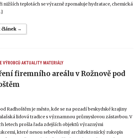
i nižších teplotách se výrazně zpomaluje hydratace, chemická
…]
t článek →
E VÝROBCŮ
AKTUALITY
MATERIÁLY
ření firemního areálu v Rožnově pod
oštěm
od Radhoštěm je město, kde se na pozadí beskydské krajiny
valašská lidová tradice s významnou průmyslovou zástavbou. V
h letech prošla řada zdejších objektů výraznými
ukcemi, které nesou sebevědomý architektonický rukopis