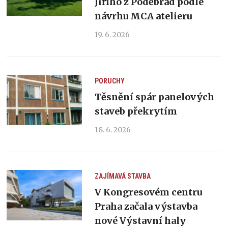
Jiřího z Poděbrad podle
návrhu MCA atelieru
19. 6. 2026
PORUCHY
Těsnění spár panelových
staveb překrytím
18. 6. 2026
ZAJÍMAVÁ STAVBA
V Kongresovém centru
Praha začala výstavba
nové Výstavní haly