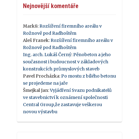
Nejnovější komentáře
Mark8
:
Rozšíření firemního areálu v
Rožnově pod Radhoštěm
Aleš Franek
:
Rozšíření firemního areálu v
Rožnově pod Radhoštěm
Ing. arch. Lukáš Černý
:
Pěnobeton a jeho
současnost i budoucnost v základových
konstrukcích průmyslových staveb
Pavel Procházka
:
Po mostu z bílého betonu
se projedeme na jaře
Šmejkal Jan
:
Vyjádření Svazu podnikatelů
ve stavebnictví k oznámení společnosti
Central Group,že zastavuje veškerou
novou výstavbu