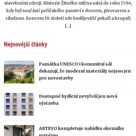
stavebními zdroji. Historie Žitného mlýna sahá do roku 1594,
kdy byl součástí poříčského panství s dvorem, pivovarem a
cihelnou. Koncem 19. století zde budějovičtí pekaři a krupaři
[…]
Nejnovější články
Památka UNESCO i komunitní sál
dokazují, že moderní materiály nejsou jen
pro novostavby
Dostupné bydlení nevyřeší jen nová
výstavba
ARTEVO kompletuje nabídku okenního
systému