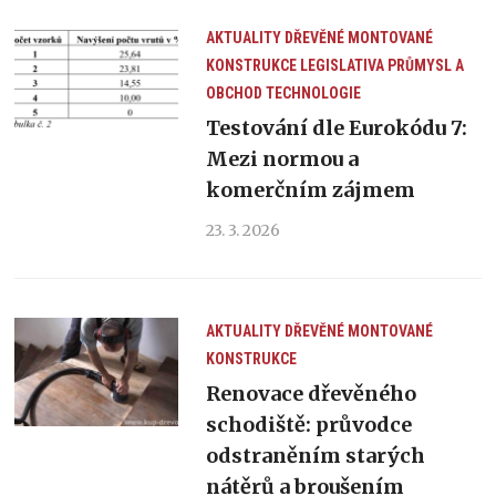
AKTUALITY
DŘEVĚNÉ MONTOVANÉ
KONSTRUKCE
LEGISLATIVA
PRŮMYSL A
OBCHOD
TECHNOLOGIE
Testování dle Eurokódu 7:
Mezi normou a
komerčním zájmem
23. 3. 2026
AKTUALITY
DŘEVĚNÉ MONTOVANÉ
KONSTRUKCE
Renovace dřevěného
schodiště: průvodce
odstraněním starých
nátěrů a broušením