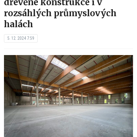
dřevěné konstrukce i v
rozsáhlých průmyslových
halách
5. 12. 2024 7:59