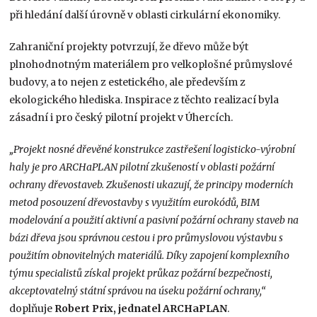
při hledání další úrovně v oblasti cirkulární ekonomiky.
Zahraniční projekty potvrzují, že dřevo může být
plnohodnotným materiálem pro velkoplošné průmyslové
budovy, a to nejen z estetického, ale především z
ekologického hlediska. Inspirace z těchto realizací byla
zásadní i pro český pilotní projekt v Úhercích.
„Projekt nosné dřevěné konstrukce zastřešení logisticko-výrobní
haly je pro ARCHaPLAN pilotní zkušeností v oblasti požární
ochrany dřevostaveb. Zkušenosti ukazují, že principy moderních
metod posouzení dřevostavby s využitím eurokódů, BIM
modelování a použití aktivní a pasivní požární ochrany staveb na
bázi dřeva jsou správnou cestou i pro průmyslovou výstavbu s
použitím obnovitelných materiálů. Díky zapojení komplexního
týmu specialistů získal projekt průkaz požární bezpečnosti,
akceptovatelný státní správou na úseku požární ochrany,“
doplňuje
Robert Prix, jednatel ARCHaPLAN
.