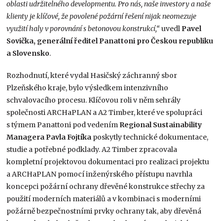
oblasti udržitelného developmentu. Pro nás, naše investory a naše
klienty je klíčové, že povolené požární řešení nijak neomezuje
využití haly v porovnání s betonovou konstrukcí,“
uvedl
Pavel
Sovička, generální ředitel Panattoni pro Českou republiku
a Slovensko
.
Rozhodnutí, které vydal Hasičský záchranný sbor
Plzeňského kraje, bylo výsledkem intenzivního
schvalovacího procesu. Klíčovou roli v něm sehrály
společnosti ARCHaPLAN a A2 Timber, které ve spolupráci
s týmem Panattoni pod vedením
Regional Sustainability
Managera Pavla Fojtíka
poskytly technické dokumentace,
studie a potřebné podklady. A2 Timber zpracovala
kompletní projektovou dokumentaci pro realizaci projektu
a ARCHaPLAN pomocí inženýrského přístupu navrhla
koncepci požární ochrany dřevěné konstrukce střechy za
použití moderních materiálů a v kombinaci s moderními
požárně bezpečnostními prvky ochrany tak, aby dřevěná