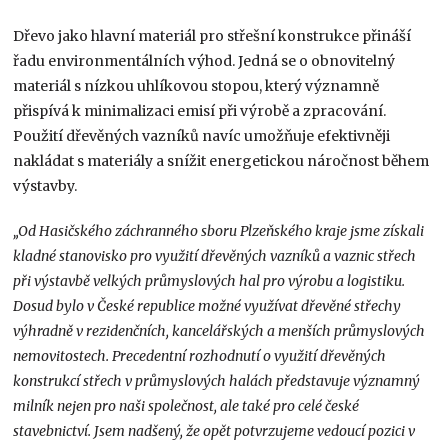
Dřevo jako hlavní materiál pro střešní konstrukce přináší
řadu environmentálních výhod. Jedná se o obnovitelný
materiál s nízkou uhlíkovou stopou, který významně
přispívá k minimalizaci emisí při výrobě a zpracování.
Použití dřevěných vazníků navíc umožňuje efektivněji
nakládat s materiály a snížit energetickou náročnost během
výstavby.
„Od Hasičského záchranného sboru Plzeňského kraje jsme získali
kladné stanovisko pro využití dřevěných vazníků a vaznic střech
při výstavbě velkých průmyslových hal pro výrobu a logistiku.
Dosud bylo v České republice možné využívat dřevěné střechy
výhradně v rezidenčních, kancelářských a menších průmyslových
nemovitostech. Precedentní rozhodnutí o využití dřevěných
konstrukcí střech v průmyslových halách představuje významný
milník nejen pro naši společnost, ale také pro celé české
stavebnictví. Jsem nadšený, že opět potvrzujeme vedoucí pozici v