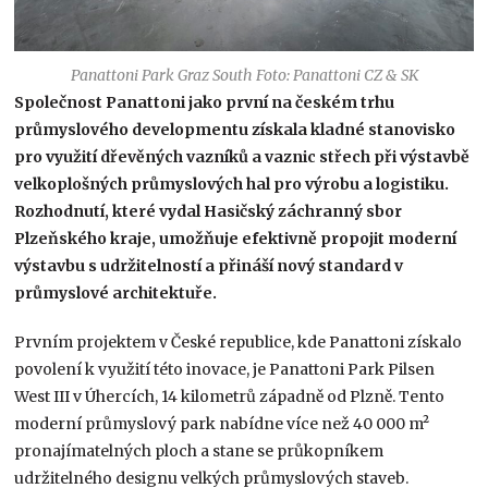
Panattoni Park Graz South Foto: Panattoni CZ & SK
Společnost Panattoni jako první na českém trhu
průmyslového developmentu získala kladné stanovisko
pro využití dřevěných vazníků a vaznic střech při výstavbě
velkoplošných průmyslových hal pro výrobu a logistiku.
Rozhodnutí, které vydal Hasičský záchranný sbor
Plzeňského kraje, umožňuje efektivně propojit moderní
výstavbu s udržitelností a přináší nový standard v
průmyslové architektuře.
Prvním projektem v České republice, kde Panattoni získalo
povolení k využití této inovace, je Panattoni Park Pilsen
West III v Úhercích, 14 kilometrů západně od Plzně. Tento
moderní průmyslový park nabídne více než 40 000 m²
pronajímatelných ploch a stane se průkopníkem
udržitelného designu velkých průmyslových staveb.