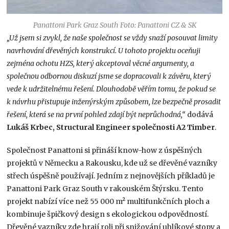
Panattoni Park Graz South Foto: Panattoni CZ & SK
„Už jsem si zvykl, že naše společnost se vždy snaží posouvat limity
navrhování dřevěných konstrukcí. U tohoto projektu oceňuji
zejména ochotu HZS, který akceptoval věcné argumenty, a
společnou odbornou diskuzí jsme se dopracovali k závěru, který
vede k udržitelnému řešení. Dlouhodobě věřím tomu, že pokud se
k návrhu přistupuje inženýrským způsobem, lze bezpečně prosadit
řešení, která se na první pohled zdají být neprůchodná,“
dodává
Lukáš Krbec, Structural Engineer společnosti A2 Timber
.
Společnost Panattoni si přináší know-how z úspěšných
projektů v Německu a Rakousku, kde už se dřevěné vazníky
střech úspěšně používají. Jedním z nejnovějších příkladů je
Panattoni Park Graz South v rakouském Štýrsku. Tento
projekt nabízí více než 55 000 m² multifunkčních ploch a
kombinuje špičkový design s ekologickou odpovědností.
Dřevěné vazníky zde hrají roli při snižování uhlíkové stopy a