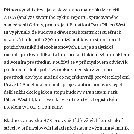
Přínos využití dřeva jako stavebního materiálu lze měřit.
Z LCA (analýza životního cyklu) reportu, zpracovaného
společností Grinity, pro projekt Panattoni Park Pilsen West
III vyplynulo, že budova s dřevěnou konstrukcí střešních
vazníků bude mít o 290 tun nižší uhlíkovou stopu oproti
použití vazníků železobetonových. LCA je analytická
metoda pro kvantifikaci a interpretaci toků mezi produktem
a životním prostředím. Používá se v průmyslovém odvětví k
pochopení „hot spots“ výrobků z hlediska životního
prostředí, aby bylo možné co nejefektivněji provést zlepšení.
Právě LCA metoda pomohla projektantům budovy v jejich
úsilí snížit ekologickou stopu budovy v Panattoni Park
Pilsen West III, která vzniká v partnerství s Logistickým
Fondem WOOD & Company.
Kladné stanovisko HZS pro využití dřevěných konstrukcí
střech v průmyslových halách představuje významný milník