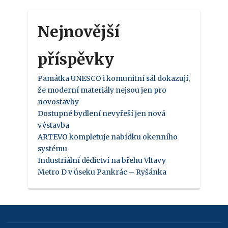
Nejnovější
příspěvky
Památka UNESCO i komunitní sál dokazují,
že moderní materiály nejsou jen pro
novostavby
Dostupné bydlení nevyřeší jen nová
výstavba
ARTEVO kompletuje nabídku okenního
systému
Industriální dědictví na břehu Vltavy
Metro D v úseku Pankrác – Ryšánka