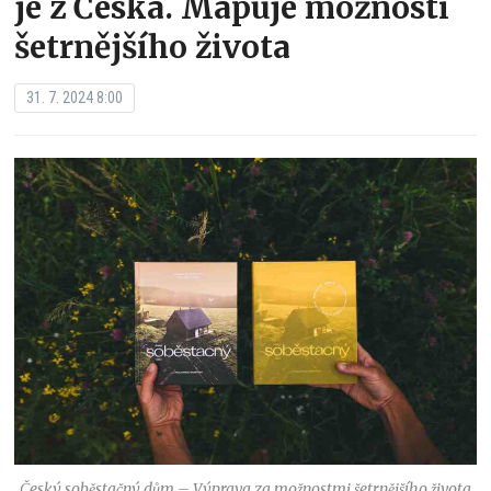
je z Česka. Mapuje možnosti
šetrnějšího života
31. 7. 2024 8:00
Český soběstačný dům – Výprava za možnostmi šetrnějšího života