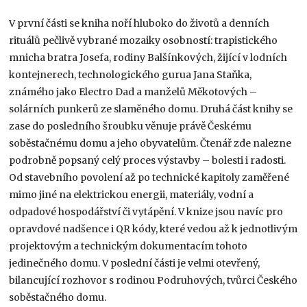
V první části se kniha noří hluboko do životů a denních
rituálů pečlivě vybrané mozaiky osobností: trapistického
mnicha bratra Josefa, rodiny Balšínkových, žijící v lodních
kontejnerech, technologického gurua Jana Staňka,
známého jako Electro Dad a manželů Měkotových –
solárních punkerů ze slaměného domu. Druhá část knihy se
zase do posledního šroubku věnuje právě Českému
soběstačnému domu a jeho obyvatelům. Čtenář zde nalezne
podrobně popsaný celý proces výstavby – bolesti i radosti.
Od stavebního povolení až po technické kapitoly zaměřené
mimo jiné na elektrickou energii, materiály, vodní a
odpadové hospodářství či vytápění. V knize jsou navíc pro
opravdové nadšence i QR kódy, které vedou až k jednotlivým
projektovým a technickým dokumentacím tohoto
jedinečného domu. V poslední části je velmi otevřený,
bilancující rozhovor s rodinou Podruhových, tvůrci Českého
soběstačného domu.