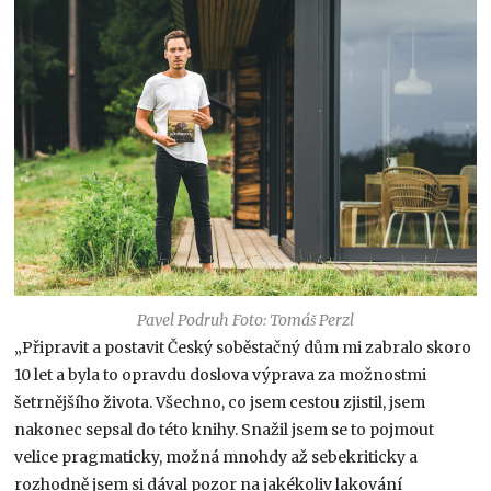
Pavel Podruh Foto: Tomáš Perzl
„Připravit a postavit Český soběstačný dům mi zabralo skoro
10 let a byla to opravdu doslova výprava za možnostmi
šetrnějšího života. Všechno, co jsem cestou zjistil, jsem
nakonec sepsal do této knihy. Snažil jsem se to pojmout
velice pragmaticky, možná mnohdy až sebekriticky a
rozhodně jsem si dával pozor na jakékoliv lakování