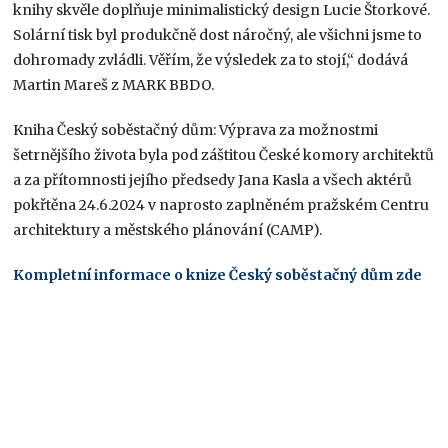
knihy skvěle doplňuje minimalistický design Lucie Štorkové.
Solární tisk byl produkčně dost náročný, ale všichni jsme to
dohromady zvládli. Věřím, že výsledek za to stojí,“ dodává
Martin Mareš z MARK BBDO.
Kniha Český soběstačný dům: Výprava za možnostmi
šetrnějšího života byla pod záštitou České komory architektů
a za přítomnosti jejího předsedy Jana Kasla a všech aktérů
pokřtěna 24.6.2024 v naprosto zaplněném pražském Centru
architektury a městského plánování (CAMP).
Kompletní informace o knize Český soběstačný dům zde