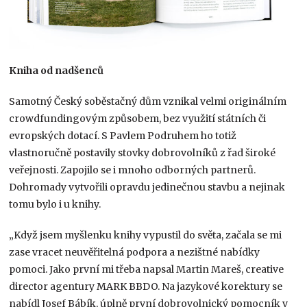
Kniha od nadšenců
Samotný Český soběstačný dům vznikal velmi originálním
crowdfundingovým způsobem, bez využití státních či
evropských dotací. S Pavlem Podruhem ho totiž
vlastnoručně postavily stovky dobrovolníků z řad široké
veřejnosti. Zapojilo se i mnoho odborných partnerů.
Dohromady vytvořili opravdu jedinečnou stavbu a nejinak
tomu bylo i u knihy.
„Když jsem myšlenku knihy vypustil do světa, začala se mi
zase vracet neuvěřitelná podpora a nezištné nabídky
pomoci. Jako první mi třeba napsal Martin Mareš, creative
director agentury MARK BBDO. Na jazykové korektury se
nabídl Josef Bábík, úplně první dobrovolnický pomocník v