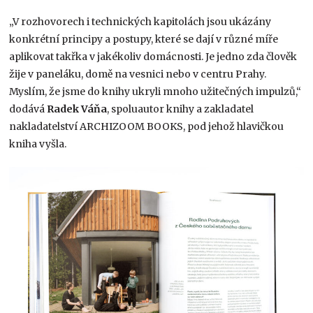
„V rozhovorech i technických kapitolách jsou ukázány
konkrétní principy a postupy, které se dají v různé míře
aplikovat takřka v jakékoliv domácnosti. Je jedno zda člověk
žije v paneláku, domě na vesnici nebo v centru Prahy.
Myslím, že jsme do knihy ukryli mnoho užitečných impulzů,“
dodává
Radek Váňa
, spoluautor knihy a zakladatel
nakladatelství ARCHIZOOM BOOKS, pod jehož hlavičkou
kniha vyšla.