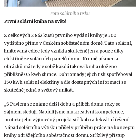
Foto solárního tisku
První solární kniha na světě
Z celkových 2 862 kusů prvního vydání knihy je 300
vytištěno přímo v Českém soběstačném domě. Tato solární,
limitovaná edice tedy vznikla skutečně jen a pouze díky
elektřině ze solárních panelů domu. Kromě písmen a
obrázků má tedy v sobě každá taková kniha uloženo
přibližně 0,5 kWh slunce. Dohromady jejich tisk spotřeboval
150 kWh solární elektřiny a dle dostupných informací se
skutečně jedná o světový unikát.
„S Pavlem se známe delší dobu a příběh domu roky se
zájmem sleduji. Nabídli jsme mu kreativní kompetence,
protože jeho výjimečný projekt si říkal o adekvátní řešení.
Nápad solárního výtisku přišel v průběhu práce na konceptu
knihy odrážejícího soběstačnost domu. Střízlivý přístup