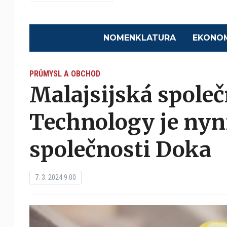
NOMENKLATURA
EKONO
PRŮMYSL A OBCHOD
Malajsijská spol
Technology je nyní
společnosti Doka
7. 3. 2024 9:00