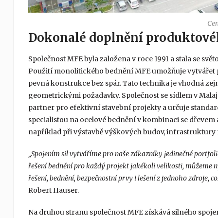
Cen
Dokonalé doplnění produktovéh
Společnost MFE byla založena v roce 1991 a stala se svě
Použití monolitického bednění MFE umožňuje vytvářet prv
pevná konstrukce bez spár. Tato technika je vhodná zej
geometrickými požadavky. Společnost se sídlem v Malajsi
partner pro efektivní stavební projekty a určuje standar
specialistou na ocelové bednění v kombinaci se dřevem a
například při výstavbě výškových budov, infrastruktury
„Spojením sil vytváříme pro naše zákazníky jedinečné portfo
řešení bednění pro každý projekt jakékoli velikosti, můžeme n
řešení, bednění, bezpečnostní prvy i lešení z jednoho zdroje,
Robert Hauser.
Na druhou stranu společnost MFE získává silného spojen