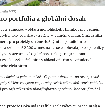
trála MFE
o portfolia a globální dosah
tovou jedničkou v oblasti monolitického hliníkového bednění.
ky, jako jsou stropy a stěny, v jediném odlitku, čímž vzniká
ména pro projekty s méně složitými a opakujícími se
i a s více než 2 200 zaměstnanci se etablovala jako spolehlivý
dy ve stavebnictví. Společnost Doka je naproti tomu
 vyniká svými řešeními v oblasti velkého stavebnictví,
 nebo elektráren.
lio bednění na jednom místě. Díky tomu, že máme po ruce správné
yní ještě lépe reagovat na potřeby našich zákazníků. Navíc nabízíme
 což pro naše zákazníky přináší výraznou přidanou hodnotu,“
uvádí
ce, protože Doka má rozsáhlou celosvětovou prodejní síť a