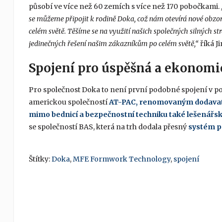
působí ve více než 60 zemích s více než 170 pobočkami.
se můžeme připojit k rodině Doka, což nám otevírá nové obzory
celém světě. Těšíme se na využití našich společných silných st
jedinečných řešení našim zákazníkům po celém světě,“
říká J
Spojení pro úspěšná a ekonomi
Pro společnost Doka to není první podobné spojení v po
americkou společností
AT-PAC, renomovaným dodavatel
mimo bednicí a bezpečnostní techniku také
lešenářsk
se společností BAS, která na trh dodala přesný
systém p
Štítky:
Doka
,
MFE Formwork Technology
,
spojení