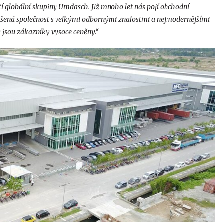
stí globální skupiny Umdasch. Již mnoho let nás pojí obchodní
kušená společnost s velkými odbornými znalostmi a nejmodernějšími
y jsou zákazníky vysoce ceněny.“