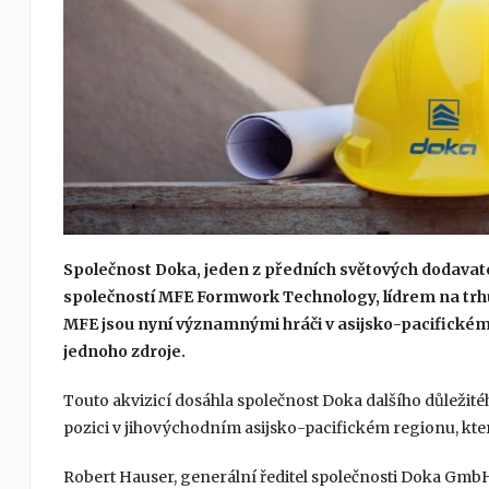
Společnost Doka, jeden z předních světových dodavatelů
společností MFE Formwork Technology, lídrem na trhu
MFE jsou nyní významnými hráči v asijsko-pacifickém
jednoho zdroje.
Touto akvizicí dosáhla společnost Doka dalšího důležité
pozici v jihovýchodním asijsko-pacifickém regionu, kte
Robert Hauser, generální ředitel společnosti Doka GmbH