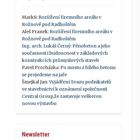
Mark8
:
Rozšíření firemního areálu v
Rožnově pod Radhoštěm
Aleš Franek
:
Rozšíření firemního areálu v
Rožnově pod Radhoštěm
Ing. arch. Lukáš Černý
:
Pěnobeton a jeho
současnost i budoucnost v základových
konstrukcích průmyslových staveb
Pavel Procházka
:
Po mostu z bílého betonu
se projedeme na jaře
Šmejkal Jan
:
Vyjádření Svazu podnikatelů
ve stavebnictví k oznámení společnosti
Central Group,že zastavuje veškerou
novou výstavbu
Newsletter