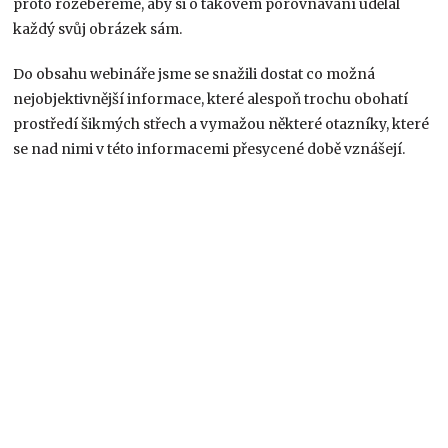
proto rozebereme, aby si o takovém porovnávání udělal
každý svůj obrázek sám.
Do obsahu webináře jsme se snažili dostat co možná
nejobjektivnější informace, které alespoň trochu obohatí
prostředí šikmých střech a vymažou některé otazníky, které
se nad nimi v této informacemi přesycené době vznášejí.