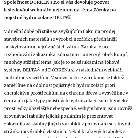
Společnost DÖRKEN s.r.o si Vás dovoluje pozvat
k sledování w
ebináře nejenom na téma Záruky na
pojistné hydroizolace DELTA®
V dnešní době při stále se zvyšujícím tlaku na prodej
stavebních materiálů se výrobci nezřídka předhánějí
poskytováním nejrůznějších záruk. Záruka je pro
rozhodování zákazníka, zda si ten či onen výrobek koupí,
mnohdy stěžejní téma. Jak je to se zárukami na fóliové
systémy DELTA® od DÖRKENu si v následném webináři
podrobně vysvětlíme. V souvislosti se zárukami se taktéž
zaměříme na odolnost pojistných hydroizolací proti
chemickým prostředkům na ochranu dřeva a vysvětlíme v
čem a pro jaké typy pojistných hydroizolací jsou chemické
prostředky obzvláště nebezpečné. Velkým hitem jsou rovněž
srovnávací tabulky jejichž posláním je prezentovat
zákazníkovi slabiny jiných výrobků v porovnání se silnými
stránkami výrobků vlastních. Několik takových tabulek si