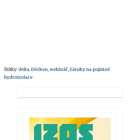
Štítky:
delta
,
Dörken
,
webinář
,
Záruky na pojistné
hydroizolace