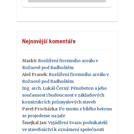
Nejnovější komentáře
Mark8
:
Rozšíření firemního areálu v
Rožnově pod Radhoštěm
Aleš Franek
:
Rozšíření firemního areálu v
Rožnově pod Radhoštěm
Ing. arch. Lukáš Černý
:
Pěnobeton a jeho
současnost i budoucnost v základových
konstrukcích průmyslových staveb
Pavel Procházka
:
Po mostu z bílého betonu
se projedeme na jaře
Šmejkal Jan
:
Vyjádření Svazu podnikatelů
ve stavebnictví k oznámení společnosti