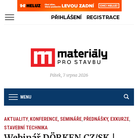
PŘIHLÁŠENÍ
REGISTRACE
Pátek, 7 srpna 2026
MENU
AKTUALITY
KONFERENCE, SEMINÁŘE
PŘEDNÁŠKY, EXKURZE
,
,
,
STAVEBNÍ TECHNIKA
Webinář DÖRKEN CZ/SK |