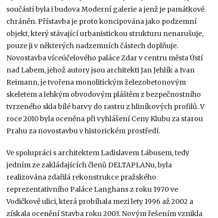
součástí byla i budova Moderní galerie a jenž je památkově
chráněn. Přístavba je proto koncipována jako podzemní
objekt, který stávající urbanistickou strukturu nenarušuje,
pouze ji v některých nadzemních částech doplňuje.
Novostavba víceúčelového paláce Zdar v centru města Ústí
nad Labem, jehož autory jsou architekti Jan Jehlík a Ivan
Reimann, je tvořena monolitickým železobetonovým
skeletem a lehkým obvodovým pláštěm z bezpečnostního
tvrzeného skla bílé barvy do rastru z hliníkových profilů. V
roce 2010 byla oceněna při vyhlášení Ceny Klubu za starou
Prahu za novostavbu v historickém prostředí.
Ve spolupráci s architektem Ladislavem Lábusem, tedy
jedním ze zakládajících členů DELTAPLANu, byla
realizována zdařilá rekonstrukce pražského
reprezentativního Paláce Langhans z roku 1970 ve
Vodičkově ulici, která probíhala mezi lety 1996 až 2002 a
získala ocenění Stavba roku 2003. Novým řešením vznikla