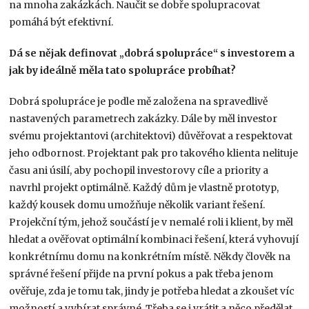
na mnoha zakázkách. Naučit se dobře spolupracovat
pomáhá být efektivní.
Dá se nějak definovat „dobrá spolupráce“ s investorem a
jak by ideálně měla tato spolupráce probíhat?
Dobrá spolupráce je podle mě založena na spravedlivě
nastavených parametrech zakázky. Dále by měl investor
svému projektantovi (architektovi) důvěřovat a respektovat
jeho odbornost. Projektant pak pro takového klienta nelituje
času ani úsilí, aby pochopil investorovy cíle a priority a
navrhl projekt optimálně. Každý dům je vlastně prototyp,
každý kousek domu umožňuje několik variant řešení.
Projekční tým, jehož součástí je v nemalé roli i klient, by měl
hledat a ověřovat optimální kombinaci řešení, která vyhovují
konkrétnímu domu na konkrétním místě. Někdy člověk na
správné řešení přijde na první pokus a pak třeba jenom
ověřuje, zda je tomu tak, jindy je potřeba hledat a zkoušet víc
možností a vybírat správné. Třeba se i vrátit a něco předělat.