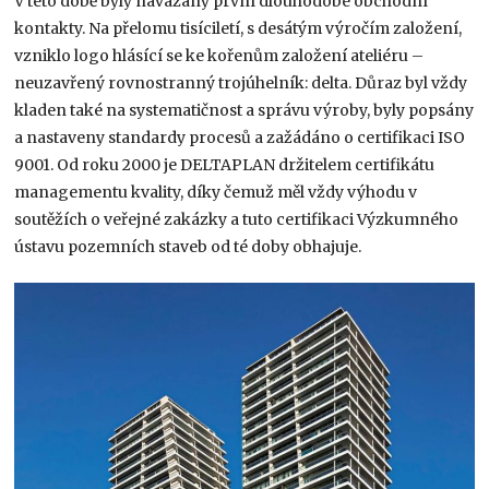
V této době byly navázány první dlouhodobé obchodní
kontakty. Na přelomu tisíciletí, s desátým výročím založení,
vzniklo logo hlásící se ke kořenům založení ateliéru –
neuzavřený rovnostranný trojúhelník: delta. Důraz byl vždy
kladen také na systematičnost a správu výroby, byly popsány
a nastaveny standardy procesů a zažádáno o certifikaci ISO
9001. Od roku 2000 je DELTAPLAN držitelem certifikátu
managementu kvality, díky čemuž měl vždy výhodu v
soutěžích o veřejné zakázky a tuto certifikaci Výzkumného
ústavu pozemních staveb od té doby obhajuje.