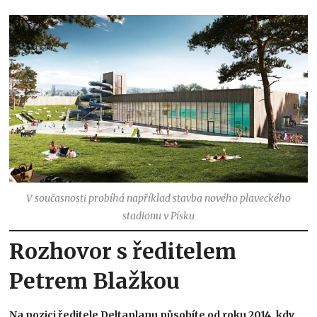
V současnosti probíhá například stavba nového plaveckého
stadionu v Písku
Rozhovor s ředitelem
Petrem Blažkou
Na pozici ředitele Deltaplanu působíte od roku 2014, kdy