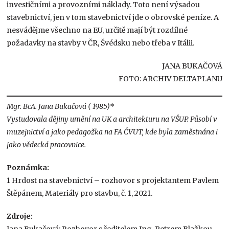
investičními a provozními náklady. Toto není výsadou
stavebnictví, jen v tom stavebnictví jde o obrovské peníze. A
nesvádějme všechno na EU, určitě mají být rozdílné
požadavky na stavby v ČR, Švédsku nebo třeba v Itálii.
JANA BUKAČOVÁ
FOTO: ARCHIV DELTAPLANU
Mgr. BcA. Jana Bukačová ( 1985)
*
Vystudovala dějiny umění na UK a architekturu na VŠUP. Působí v
muzejnictví a jako pedagožka na FA ČVUT, kde byla zaměstnána i
jako vědecká pracovnice.
Poznámka:
1 Hrdost na stavebnictví – rozhovor s projektantem Pavlem
Štěpánem, Materiály pro stavbu, č. 1, 2021.
Zdroje:
Jana Bukačová: Rozhovor s ředitelem Ing. Petrem Blažkou,