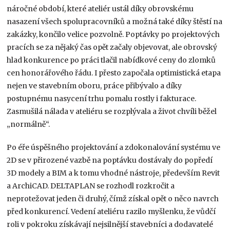
náročné období, které ateliér ustál díky obrovskému
nasazení všech spolupracovníků a možná také díky štěstí na
zakázky, končilo velice pozvolně. Poptávky po projektových
pracích se za nějaký čas opět začaly objevovat, ale obrovský
hlad konkurence po práci tlačil nabídkové ceny do zlomků
cen honorářového řádu. I přesto započala optimistická etapa
nejen ve stavebním oboru, práce přibývalo a díky
postupnému nasycení trhu pomalu rostly i fakturace.
Zasmušilá nálada v ateliéru se rozplývala a život chvíli běžel
„normálně“.
Po éře úspěšného projektování a zdokonalování systému ve
2D se v přirozené vazbě na poptávku dostávaly do popředí
3D modely a BIM a k tomu vhodné nástroje, především Revit
a ArchiCAD. DELTAPLAN se rozhodl rozkročit a
neprotežovat jeden či druhý, čímž získal opět o něco navrch
před konkurencí. Vedení ateliéru razilo myšlenku, že vůdčí
roli v pokroku získávají nejsilnější stavebníci a dodavatelé