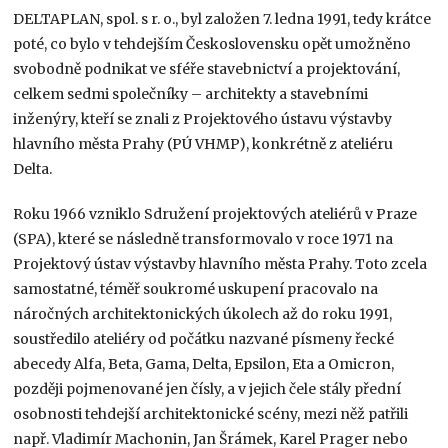
DELTAPLAN, spol. s r. o., byl založen 7. ledna 1991, tedy krátce
poté, co bylo v tehdejším Československu opět umožněno
svobodně podnikat ve sféře stavebnictví a projektování,
celkem sedmi společníky – architekty a stavebními
inženýry, kteří se znali z Projektového ústavu výstavby
hlavního města Prahy (PÚ VHMP), konkrétně z ateliéru
Delta
.
Roku 1966 vzniklo Sdružení projektových ateliérů v Praze
(SPA), které se následně transformovalo v roce 1971 na
Projektový ústav výstavby hlavního města Prahy
. Toto zcela
samostatné, téměř soukromé uskupení pracovalo na
náročných architektonických úkolech až do roku 1991,
soustředilo ateliéry od počátku nazvané písmeny řecké
abecedy Alfa, Beta, Gama, Delta, Epsilon, Eta a Omicron,
později pojmenované jen čísly, a v jejich čele stály přední
osobnosti tehdejší architektonické scény, mezi něž patřili
např. Vladimír Machonin, Jan Šrámek, Karel Prager nebo