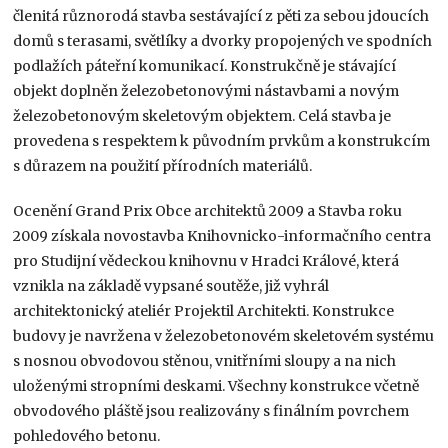
členitá různorodá stavba sestávající z pěti za sebou jdoucích
domů s terasami, světlíky a dvorky propojených ve spodních
podlažích páteřní komunikací. Konstrukčně je stávající
objekt doplněn železobetonovými nástavbami a novým
železobetonovým skeletovým objektem. Celá stavba je
provedena s respektem k původním prvkům a konstrukcím
s důrazem na použití přírodních materiálů.
Ocenění Grand Prix Obce architektů 2009 a Stavba roku
2009 získala novostavba Knihovnicko-informačního centra
pro Studijní vědeckou knihovnu v Hradci Králové, která
vznikla na základě vypsané soutěže, již vyhrál
architektonický ateliér Projektil Architekti. Konstrukce
budovy je navržena v železobetonovém skeletovém systému
s nosnou obvodovou stěnou, vnitřními sloupy a na nich
uloženými stropními deskami. Všechny konstrukce včetně
obvodového pláště jsou realizovány s finálním povrchem
pohledového betonu.