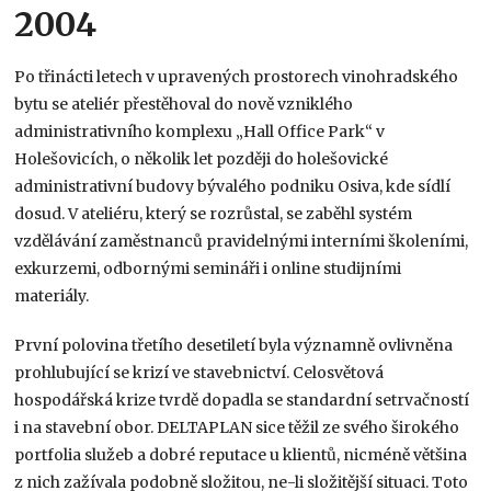
2004
Po třinácti letech v upravených prostorech vinohradského
bytu se ateliér přestěhoval do nově vzniklého
administrativního komplexu „Hall Office Park“ v
Holešovicích, o několik let později do holešovické
administrativní budovy bývalého podniku Osiva, kde sídlí
dosud
. V ateliéru, který se rozrůstal, se zaběhl systém
vzdělávání zaměstnanců pravidelnými interními školeními,
exkurzemi, odbornými semináři i online studijními
materiály
.
První polovina třetího desetiletí byla významně ovlivněna
prohlubující se krizí ve stavebnictví. Celosvětová
hospodářská krize tvrdě dopadla se standardní setrvačností
i na stavební obor. DELTAPLAN sice těžil ze svého širokého
portfolia služeb a dobré reputace u klientů, nicméně většina
z nich zažívala podobně složitou, ne-li složitější situaci. Toto