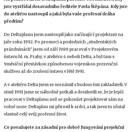
jste vystřídal dosavadního ředitele Pavla Štěpána. Kdy jste
do ateliéru nastoupil a jaká byla vaše profesní dráha
předtím?
Do Deltaplanu jsem nastoupil jako začínající projektant na
jaře roku 1992. Po promoci a posledních „studentských
prázdninách“ jsem od září 1989 pracoval v Projektovém
ústavu hl. m. Prahy, v ateliéru 4 neboli Delta, a byl tam s
9měsíční přestávkou způsobenou vojenskou prezenční
službou až do zrušení ústavu v létě 1991.
A v ateliéru Delta jsem se seznámil s budoucími zakladateli. V
zimě 1991 jsme se náhodně potkali a domluvili se, že je lepší
pracovat v Deltaplanu než se pokoušet projektovat sám na
volné noze. Deltaplan mi přirostl k srdci, a tak jsem tu zůstal
vlastně celý svůj profesní život.
Co považujete za zásadní pro dobré fungování projekční