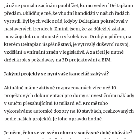
Já už se pomalu začínám poohlížet, komu vedení Deltaplanu
předám. Uklidňuje mě, že vhodní kandidáti v našich řadách
vyrostli. Byl bych velice rád, kdyby Deltaplan pokračoval v
nastavených trendech. Zmínil jsem, že za důležitý základ
považuji dobrou atmosféru v kolektivu. Druhým pilířem, na
kterém Deltaplan úspěšně staví, je vytrvalý duševní rozvoj,
vzdělání a vnímání změn v legislativě. A za třetí je nutné
držet krok s požadavky na 3D projektování a BIM.
Jakými projekty se nyní vaše kancelář zabývá?
Aktuálně máme aktivně rozpracovaných více než 10
projektových dokumentací pro domy s investičními náklady
v součtu přesahujícími 10 miliard Kč. Kromě toho
vykonáváme autorské dozory na 10 stavbách, realizovaných
podle našich projektů. Je toho opravdu hodně.
Je něco, čeho se ve svém oboru v současné době obáváte?