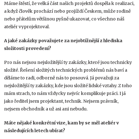
Máme štěstí, že velká část našich projektů dospěla k realizaci,
a když člověk prochází nebo projíždí Českem, může rodině
nebo přátelům většinou pyšně ukazovat, co všechno náš
ateliér vyprojektoval.
A jaké zakázky považujete za nejobtížnější z hlediska
složitosti provedení?
Pro nás nejsou nejsložitější ty zakázky, které jsou technicky
složité. Řešení složitých technických problémů nás baví a
děláme to radi, odborně nás to posouvá. Já považuji za
nejsložitější ty zakázky, kde jsou složité lidské vztahy. Z toho
mám strach, to nám vždycky nejvíc komplikuje práci. I já
jako ředitel jsem projektant, technik. Nejsem právník,
nejsem obchodník a už asi ani nebudu.
Máte nějaké konkrétní vize, kam by se měl ateliér v
následujících letech ubírat?