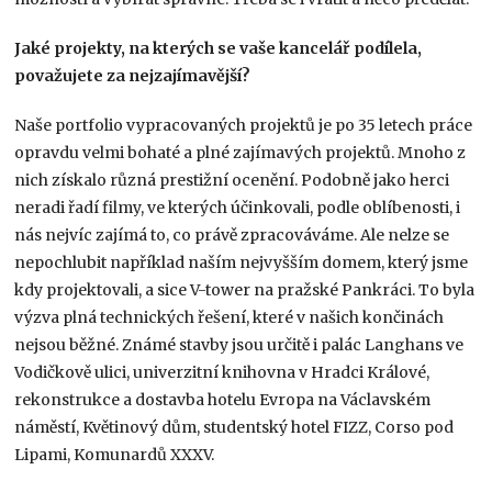
Jaké projekty, na kterých se vaše kancelář podílela,
považujete za nejzajímavější?
Naše portfolio vypracovaných projektů je po 35 letech práce
opravdu velmi bohaté a plné zajímavých projektů. Mnoho z
nich získalo různá prestižní ocenění. Podobně jako herci
neradi řadí filmy, ve kterých účinkovali, podle oblíbenosti, i
nás nejvíc zajímá to, co právě zpracováváme. Ale nelze se
nepochlubit například naším nejvyšším domem, který jsme
kdy projektovali, a sice V-tower na pražské Pankráci. To byla
výzva plná technických řešení, které v našich končinách
nejsou běžné. Známé stavby jsou určitě i palác Langhans ve
Vodičkově ulici, univerzitní knihovna v Hradci Králové,
rekonstrukce a dostavba hotelu Evropa na Václavském
náměstí, Květinový dům, studentský hotel FIZZ, Corso pod
Lipami, Komunardů XXXV.