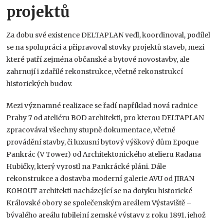
projektů
Za dobu své existence DELTAPLAN vedl, koordinoval, podílel
se na spolupráci a připravoval stovky projektů staveb, mezi
které patří zejména občanské a bytové novostavby, ale
zahrnují i zdařilé rekonstrukce, včetně rekonstrukcí
historických budov
.
Mezi významné realizace se řadí například nová radnice
Prahy 7 od ateliéru BOD architekti, pro kterou DELTAPLAN
zpracovával všechny stupně dokumentace, včetně
provádění stavby, či luxusní bytový výškový dům Epoque
Pankrác (V Tower) od Architektonického atelieru Radana
Hubičky, který vyrostl na Pankrácké pláni. Dále
rekonstrukce a dostavba moderní galerie AVU od JIRAN
KOHOUT architekti nacházející se na dotyku historické
Královské obory se společenským areálem Výstaviště –
bývalého areálu Jubilejní zemské výstavy z roku 1891, jehož