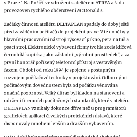
v Praze 1 Na Poříčí, ve sdružení s ateliérem ATREA a řada
provozoven rychlého občerstvení McDonald’s.
Začátky činnosti ateliéru DELTAPLAN spadaly do doby ještě
před zaváděním počítačů do projekční praxe. V té době byly
hlavními pracovními nástroji rýsovací prkno, pera na tuš a
psací stroj. Elektronické vybavení firmy tvořila zcela klíčová
černobílá kopírka, jako základní „výrobní prostředek“, a za
první honorář pořízený telefonní přístroj s vestavěným
faxem. Období od roku 1994 je spojeno s postupným
rozvojem počítačové techniky v projektování. Odborným i
počítačovým dovednostem byla od počátku věnována
značná pozornost. Velký důraz byl kladen na stanovení a
udržení firemních počítačových standardů, které v ateliéru
DELTAPLAN vznikaly dokonce dříve než u programátorů
grafických aplikací či velkých projekčních ústavů, které
disponovaly mnohem lepším a dražším vybavením.