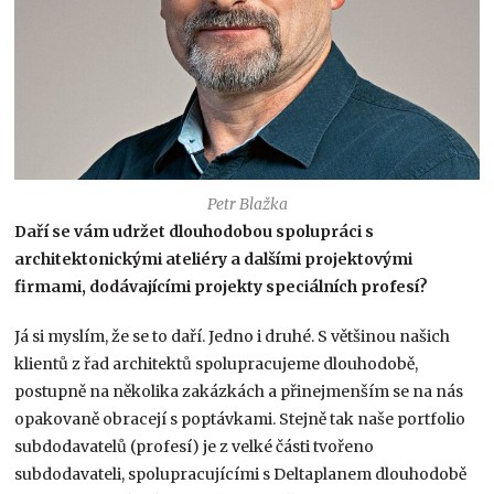
Petr Blažka
Daří se vám udržet dlouhodobou spolupráci s
architektonickými ateliéry a dalšími projektovými
firmami, dodávajícími projekty speciálních profesí?
Já si myslím, že se to daří. Jedno i druhé. S většinou našich
klientů z řad architektů spolupracujeme dlouhodobě,
postupně na několika zakázkách a přinejmenším se na nás
opakovaně obracejí s poptávkami. Stejně tak naše portfolio
subdodavatelů (profesí) je z velké části tvořeno
subdodavateli, spolupracujícími s Deltaplanem dlouhodobě