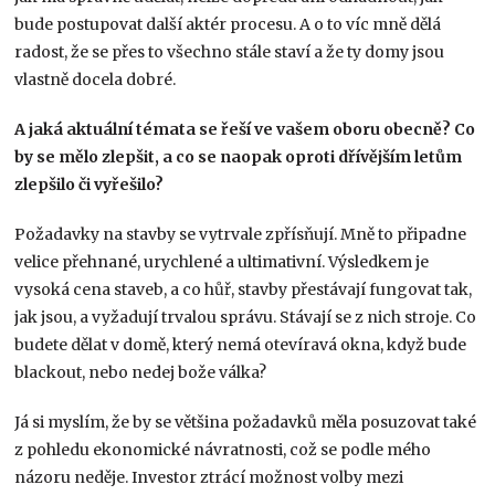
bude postupovat další aktér procesu. A o to víc mně dělá
radost, že se přes to všechno stále staví a že ty domy jsou
vlastně docela dobré.
A jaká aktuální témata se řeší ve vašem oboru obecně? Co
by se mělo zlepšit, a co se naopak oproti dřívějším letům
zlepšilo či vyřešilo?
Požadavky na stavby se vytrvale zpřísňují. Mně to připadne
velice přehnané, urychlené a ultimativní. Výsledkem je
vysoká cena staveb, a co hůř, stavby přestávají fungovat tak,
jak jsou, a vyžadují trvalou správu. Stávají se z nich stroje. Co
budete dělat v domě, který nemá otevíravá okna, když bude
blackout, nebo nedej bože válka?
Já si myslím, že by se většina požadavků měla posuzovat také
z pohledu ekonomické návratnosti, což se podle mého
názoru neděje. Investor ztrácí možnost volby mezi