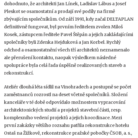
dohodnuto, že architekti Jan Línek, Ladislav Lábus a Josef
Pleskot se osamostatní a prodají své podíly na firmě
zbývajícím společníkům. Od září 1991, kdy začal DELTAPLAN
definitivně fungovat, byl prvním ředitelem zvolen Miloš
Kosek, zástupcem ředitele Pavel Štěpán a jejich zakládajícími
společníky byli Zdenka Hejduková a Jan Korbel. Rychlý
odchod a osamostatnění všech tří architektů neznamenalo
ale přerušení kontaktu, naopak výsledkem následné
spolupráce byla celá řada úspěšně realizovaných staveb a
rekonstrukcí.
Ateliér dlouhá léta sídlil na Vinohradech a postupně se počet
zaměstnanců rozrostl na deset včetně společníků. Složení
kanceláře v té době odpovídalo možnostem vypracování
architektonických studií a projektů stavební části, resp.
komplexního vedení projektů a jejich koordinace. Mezi
první zakázky většího rozsahu patřila rekonstrukce hotelu
Ostaš na Žižkově, rekonstrukce pražské pobočky ČSOB, a. s.,