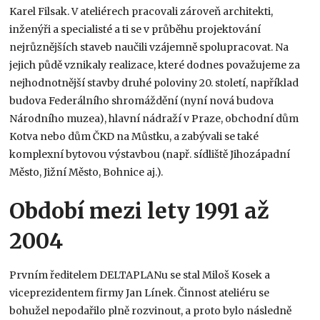
Karel Filsak
. V ateliérech pracovali zároveň architekti,
inženýři a specialisté a ti se v průběhu projektování
nejrůznějších staveb naučili vzájemně spolupracovat
. Na
jejich půdě vznikaly realizace, které dodnes považujeme za
nejhodnotnější stavby druhé poloviny 20. století, například
budova Federálního shromáždění (nyní nová budova
Národního muzea), hlavní nádraží v Praze, obchodní dům
Kotva nebo dům ČKD na Můstku, a zabývali se také
komplexní bytovou výstavbou (např. sídliště Jihozápadní
Město, Jižní Město, Bohnice aj.)
.
Období mezi lety 1991 až
2004
Prvním ředitelem DELTAPLANu se stal Miloš Kosek a
viceprezidentem firmy Jan Línek. Činnost ateliéru se
bohužel nepodařilo plně rozvinout, a proto bylo následně