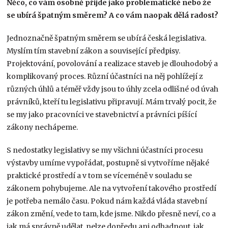
Něco, co vám osobně přijde jako problematické nebo že
se ubírá špatným směrem? A co vám naopak dělá radost?
Jednoznačně špatným směrem se ubírá česká legislativa.
Myslím tím stavební zákon a související předpisy.
Projektování, povolování a realizace staveb je dlouhodobý a
komplikovaný proces. Různí účastníci na něj pohlížejí z
různých úhlů a téměř vždy jsou to úhly zcela odlišné od úvah
právníků, kteří tu legislativu připravují. Mám trvalý pocit, že
se my jako pracovníci ve stavebnictví a právníci píšící
zákony nechápeme.
S nedostatky legislativy se my všichni účastníci procesu
výstavby umíme vypořádat, postupně si vytvoříme nějaké
praktické prostředí a v tom se víceméně v souladu se
zákonem pohybujeme. Ale na vytvoření takového prostředí
je potřeba nemálo času. Pokud nám každá vláda stavební
zákon změní, vede to tam, kde jsme. Nikdo přesně neví, co a
jak má správně udělat, nelze dopředu ani odhadnout, jak