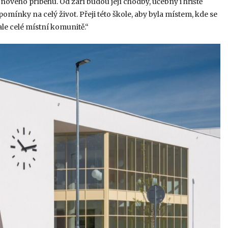
vého příběhu. Od září budou její chodby, učebny i hřiště
vzpomínky na celý život. Přeji této škole, aby byla místem, kde se
 ale celé místní komunitě.“