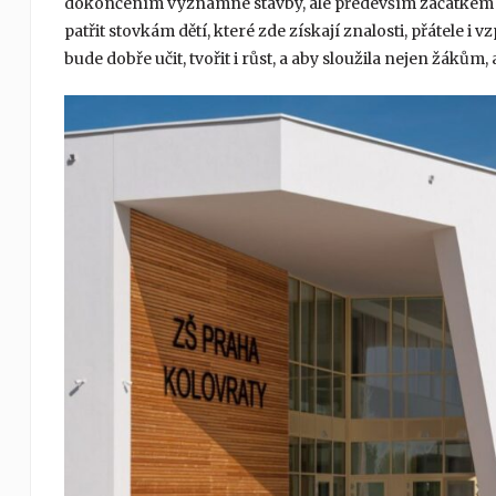
dokončením významné stavby, ale především začátkem no
patřit stovkám dětí, které zde získají znalosti, přátele i 
bude dobře učit, tvořit i růst, a aby sloužila nejen žákům,