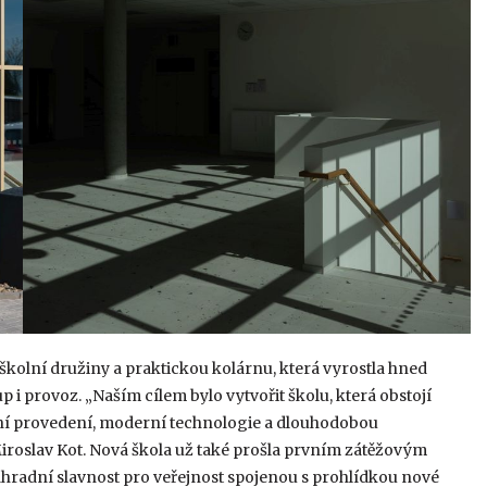
školní družiny a praktickou kolárnu, která vyrostla hned
 i provoz. „Naším cílem bylo vytvořit školu, která obstojí
litní provedení, moderní technologie a dlouhodobou
Miroslav Kot. Nová škola už také prošla prvním zátěžovým
ahradní slavnost pro veřejnost spojenou s prohlídkou nové