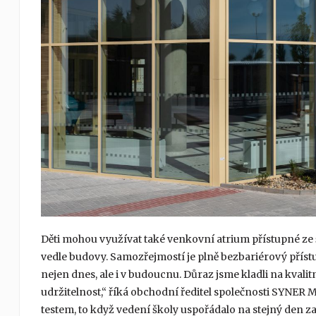
Děti mohou využívat také venkovní atrium přístupné ze 
vedle budovy. Samozřejmostí je plně bezbariérový přístup
nejen dnes, ale i v budoucnu. Důraz jsme kladli na kva
udržitelnost,“ říká obchodní ředitel společnosti SYNER 
testem, to když vedení školy uspořádalo na stejný den z