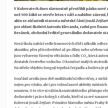
V Kolovratech dnes slavnostně přestřihli pásku nové z
než 500 žáků se otevře letos v září a nabídne zázemí, 
aktu se zúčastnili starosta městské části Jonáš Zejfa
pro oblast školství Antonín Klecanda, radní pro fina
Beránek, obchodní ředitel generálního dodavatele stav
Nová škola nabízí vedle kmenových tříd i několik odb
akustiku, přes přírodovědné až po dílny nebo učebnu va
jsou vybaveny řízeným větráním s čidly CO₂, která autom
dostatek čerstvého vzduchu. O komfort malých strávní
Na střeše objektu fungují tepelná čerpadla a budova je při
Součástí areálu jsou dvě multifunkční tělocvičny, z nichž
nejen pro výuku, ale i pro volnočasové aktivity místních
soustem. O to více si vážím konstruktivního přístupu v
dodavatele i práce kolegů z úřadu, kteří si za své nasazen
Kolovrat Jonáš Zejfart. Primátor hlavního města Prahy 