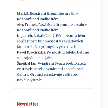
Mark8
:
Rozšíření firemního areálu v
Rožnově pod Radhoštěm
Aleš Franek
:
Rozšíření firemního areálu v
Rožnově pod Radhoštěm
Ing. arch. Lukáš Černý
:
Pěnobeton a jeho
současnost i budoucnost v základových
konstrukcích průmyslových staveb
Pavel Procházka
:
Po mostu z bílého betonu
se projedeme na jaře
Šmejkal Jan
:
Vyjádření Svazu podnikatelů
ve stavebnictví k oznámení společnosti
Central Group,že zastavuje veškerou
novou výstavbu
Newsletter