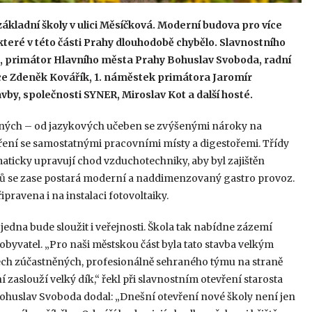
ákladní školy v ulici Měsíčková. Moderní budova pro více
které v této části Prahy dlouhodobě chybělo. Slavnostního
rt, primátor Hlavního města Prahy Bohuslav Svoboda, radní
nce Zdeněk Kovářík, 1. náměstek primátora Jaromír
by, společnosti SYNER, Miroslav Kot a další hosté.
orných – od jazykových učeben se zvýšenými nároky na
ření se samostatnými pracovními místy a digestořemi. Třídy
aticky upravují chod vzduchotechniky, aby byl zajištěn
ků se zase postará moderní a naddimenzovaný gastro provoz.
pravena i na instalaci fotovoltaiky.
 jedna bude sloužit i veřejnosti. Škola tak nabídne zázemí
 obyvatel. „Pro naši městskou část byla tato stavba velkým
šech zúčastněných, profesionálně sehraného týmu na straně
í zaslouží velký dík,“ řekl při slavnostním otevření starosta
Bohuslav Svoboda dodal: „Dnešní otevření nové školy není jen