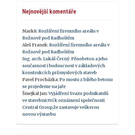
Nejnovější komentáře
Mark8
:
Rozšíření firemního areálu v
Rožnově pod Radhoštěm
Aleš Franek
:
Rozšíření firemního areálu v
Rožnově pod Radhoštěm
Ing. arch. Lukáš Černý
:
Pěnobeton a jeho
současnost i budoucnost v základových
konstrukcích průmyslových staveb
Pavel Procházka
:
Po mostu z bílého betonu
se projedeme na jaře
Šmejkal Jan
:
Vyjádření Svazu podnikatelů
ve stavebnictví k oznámení společnosti
Central Group,že zastavuje veškerou
novou výstavbu