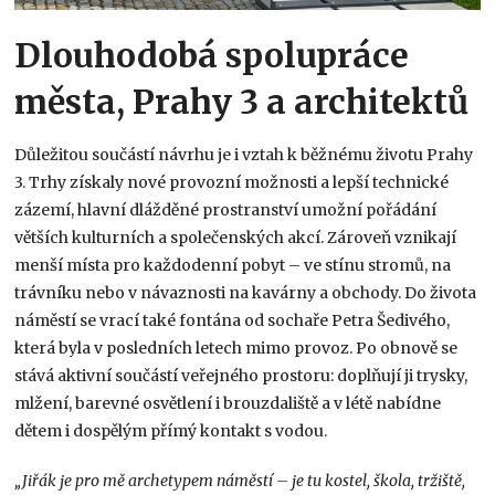
Dlouhodobá spolupráce
města, Prahy 3 a architektů
Důležitou součástí návrhu je i vztah k běžnému životu Prahy
3. Trhy získaly nové provozní možnosti a lepší technické
zázemí, hlavní dlážděné prostranství umožní pořádání
větších kulturních a společenských akcí. Zároveň vznikají
menší místa pro každodenní pobyt – ve stínu stromů, na
trávníku nebo v návaznosti na kavárny a obchody. Do života
náměstí se vrací také fontána od sochaře Petra Šedivého,
která byla v posledních letech mimo provoz. Po obnově se
stává aktivní součástí veřejného prostoru: doplňují ji trysky,
mlžení, barevné osvětlení i brouzdaliště a v létě nabídne
dětem i dospělým přímý kontakt s vodou.
„Jiřák je pro mě archetypem náměstí – je tu kostel, škola, tržiště,