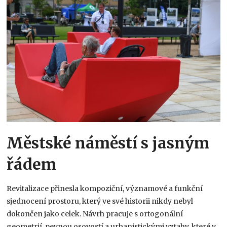
Městské náměstí s jasným
řádem
Revitalizace přinesla kompoziční, významové a funkční
sjednocení prostoru, který ve své historii nikdy nebyl
dokončen jako celek. Návrh pracuje s ortogonální
geometrií, pevnou osovostí a urbanistickými vztahy, které v