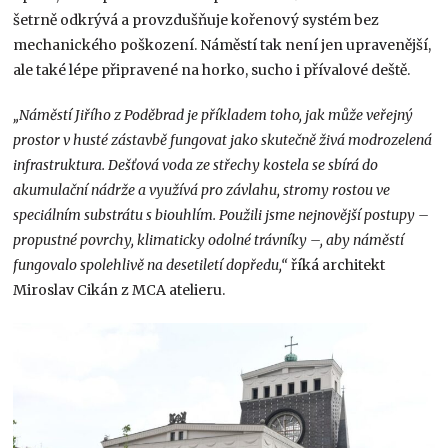
šetrně odkrývá a provzdušňuje kořenový systém bez
mechanického poškození. Náměstí tak není jen upravenější,
ale také lépe připravené na horko, sucho i přívalové deště.
„Náměstí Jiřího z Poděbrad je příkladem toho, jak může veřejný
prostor v husté zástavbě fungovat jako skutečně živá modrozelená
infrastruktura. Dešťová voda ze střechy kostela se sbírá do
akumulační nádrže a využívá pro závlahu, stromy rostou ve
speciálním substrátu s biouhlím. Použili jsme nejnovější postupy –
propustné povrchy, klimaticky odolné trávníky –, aby náměstí
fungovalo spolehlivě na desetiletí dopředu,“
říká architekt
Miroslav Cikán z MCA atelieru.