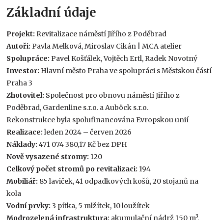
Základní údaje
Projekt:
Revitalizace náměstí Jiřího z Poděbrad
Autoři:
Pavla Melková, Miroslav Cikán | MCA atelier
Spolupráce:
Pavel Košťálek, Vojtěch Ertl, Radek Novotný
Investor:
Hlavní město Praha ve spolupráci s Městskou částí
Praha 3
Zhotovitel:
Společnost pro obnovu náměstí Jiřího z
Poděbrad, Gardenline s.r.o. a Auböck s.r.o.
Rekonstrukce byla spolufinancována Evropskou unií
Realizace:
leden 2024 – červen 2026
Náklady:
471 074 380,17 Kč bez DPH
Nově vysazené stromy:
120
Celkový počet stromů po revitalizaci:
194
Mobiliář:
85 laviček, 41 odpadkových košů, 20 stojanů na
kola
Vodní prvky:
3 pítka, 5 mlžítek, 10 loužítek
Modrozelená infrastruktura:
akumulační nádrž 150 m³,