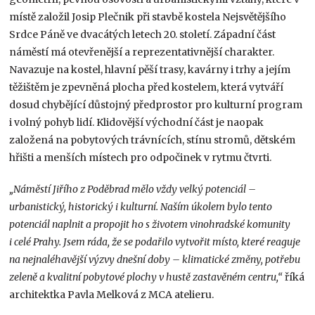
místě založil Josip Plečnik při stavbě kostela Nejsvětějšího
Srdce Páně ve dvacátých letech 20. století. Západní část
náměstí má otevřenější a reprezentativnější charakter.
Navazuje na kostel, hlavní pěší trasy, kavárny i trhy a jejím
těžištěm je zpevněná plocha před kostelem, která vytváří
dosud chybějící důstojný předprostor pro kulturní program
i volný pohyb lidí. Klidovější východní část je naopak
založená na pobytových trávnících, stínu stromů, dětském
hřišti a menších místech pro odpočinek v rytmu čtvrti.
„Náměstí Jiřího z Poděbrad mělo vždy velký potenciál –
urbanistický, historický i kulturní. Naším úkolem bylo tento
potenciál naplnit a propojit ho s životem vinohradské komunity
i celé Prahy. Jsem ráda, že se podařilo vytvořit místo, které reaguje
na nejnaléhavější výzvy dnešní doby – klimatické změny, potřebu
zeleně a kvalitní pobytové plochy v hustě zastavěném centru,“
říká
architektka Pavla Melková z MCA atelieru.