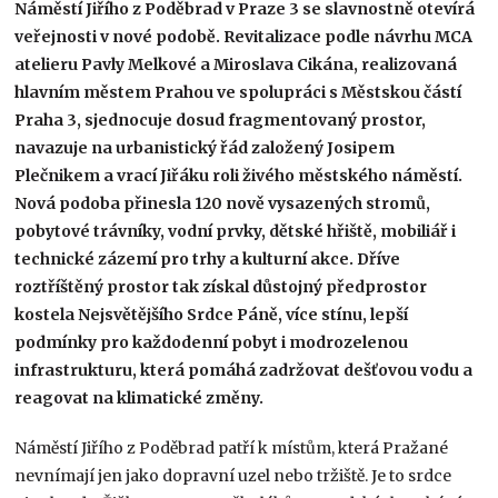
Náměstí Jiřího z Poděbrad v Praze 3 se slavnostně otevírá
veřejnosti v nové podobě. Revitalizace podle návrhu MCA
atelieru Pavly Melkové a Miroslava Cikána, realizovaná
hlavním městem Prahou ve spolupráci s Městskou částí
Praha 3, sjednocuje dosud fragmentovaný prostor,
navazuje na urbanistický řád založený Josipem
Plečnikem a vrací Jiřáku roli živého městského náměstí.
Nová podoba přinesla 120 nově vysazených stromů,
pobytové trávníky, vodní prvky, dětské hřiště, mobiliář i
technické zázemí pro trhy a kulturní akce. Dříve
roztříštěný prostor tak získal důstojný předprostor
kostela Nejsvětějšího Srdce Páně, více stínu, lepší
podmínky pro každodenní pobyt i modrozelenou
infrastrukturu, která pomáhá zadržovat dešťovou vodu a
reagovat na klimatické změny.
Náměstí Jiřího z Poděbrad patří k místům, která Pražané
nevnímají jen jako dopravní uzel nebo tržiště. Je to srdce