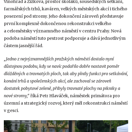
Vinohrad a Žižkova, prostor školáků, sousedských setkání,
farmářských trhů, kaváren, velkých městských akcí i tichého
posezení pod stromy. Jeho dokončení zároveň představuje
první komplexně dokončenou rekonstrukci velkého
a celoměstsky významného náměstí v centru Prahy. Nová
podoba náměstí tuto pestrost podporuje a dává jednotlivým
částem jasnější řád.
„Jedno z nejvýznamnějších pražských náměstí dostalo nyní
důstojnou podobu, kdy se navíc podařilo dobře nastavit poměr
dlážděných a travnatých ploch, tak aby plnily funkci pro setkávání,
konání trhů a společenských akcí, ale zachoval se zároveň
dostatek pobytové zeleně, přibyly travnaté plochy na pikniky a
nové stromy,“
říká Petr Hlaváček, náměstek primátora pro
územní a strategický rozvoj, který měl rekonstrukci náměstí
v gesci.