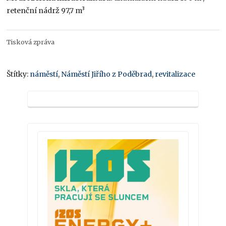
retenční nádrž 97,7 m³
Tisková zpráva
Štítky:
náměstí
,
Náměstí Jiřího z Poděbrad
,
revitalizace