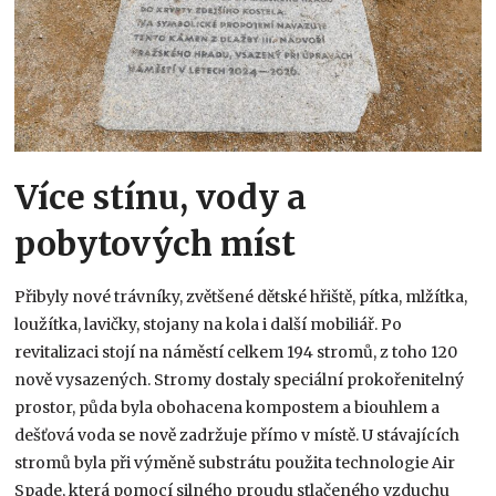
Více stínu, vody a
pobytových míst
Přibyly nové trávníky, zvětšené dětské hřiště, pítka, mlžítka,
loužítka, lavičky, stojany na kola i další mobiliář. Po
revitalizaci stojí na náměstí celkem 194 stromů, z toho 120
nově vysazených. Stromy dostaly speciální prokořenitelný
prostor, půda byla obohacena kompostem a biouhlem a
dešťová voda se nově zadržuje přímo v místě. U stávajících
stromů byla při výměně substrátu použita technologie Air
Spade, která pomocí silného proudu stlačeného vzduchu