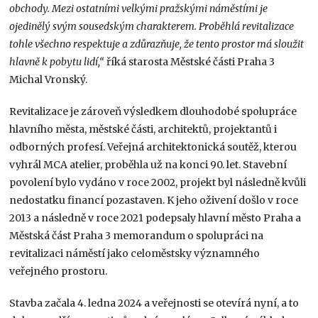
obchody. Mezi ostatními velkými pražskými náměstími je
ojedinělý svým sousedským charakterem. Proběhlá revitalizace
tohle všechno respektuje a zdůrazňuje, že tento prostor má sloužit
hlavně k pobytu lidí,“
říká starosta Městské části Praha 3
Michal Vronský.
Revitalizace je zároveň výsledkem dlouhodobé spolupráce
hlavního města, městské části, architektů, projektantů i
odborných profesí. Veřejná architektonická soutěž, kterou
vyhrál MCA atelier, proběhla už na konci 90. let. Stavební
povolení bylo vydáno v roce 2002, projekt byl následně kvůli
nedostatku financí pozastaven. K jeho oživení došlo v roce
2013 a následně v roce 2021 podepsaly hlavní město Praha a
Městská část Praha 3 memorandum o spolupráci na
revitalizaci náměstí jako celoměstsky významného
veřejného prostoru.
Stavba začala 4. ledna 2024 a veřejnosti se otevírá nyní, a to