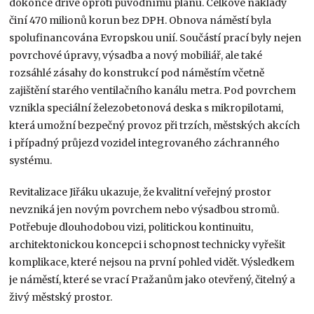
dokonce dříve oproti původnímu plánu. Celkové náklady
činí 470 milionů korun bez DPH. Obnova náměstí byla
spolufinancována Evropskou unií. Součástí prací byly nejen
povrchové úpravy, výsadba a nový mobiliář, ale také
rozsáhlé zásahy do konstrukcí pod náměstím včetně
zajištění starého ventilačního kanálu metra. Pod povrchem
vznikla speciální železobetonová deska s mikropilotami,
která umožní bezpečný provoz při trzích, městských akcích
i případný průjezd vozidel integrovaného záchranného
systému.
Revitalizace Jiřáku ukazuje, že kvalitní veřejný prostor
nevzniká jen novým povrchem nebo výsadbou stromů.
Potřebuje dlouhodobou vizi, politickou kontinuitu,
architektonickou koncepci i schopnost technicky vyřešit
komplikace, které nejsou na první pohled vidět. Výsledkem
je náměstí, které se vrací Pražanům jako otevřený, čitelný a
živý městský prostor.