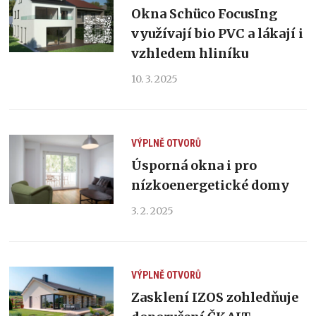
Okna Schüco FocusIng
využívají bio PVC a lákají i
vzhledem hliníku
10. 3. 2025
VÝPLNĚ OTVORŮ
Úsporná okna i pro
nízkoenergetické domy
3. 2. 2025
VÝPLNĚ OTVORŮ
Zasklení IZOS zohledňuje