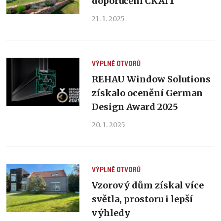
doporučení ČKAIT
21. 1. 2025
VÝPLNĚ OTVORŮ
REHAU Window Solutions
získalo ocenění German
Design Award 2025
20. 1. 2025
VÝPLNĚ OTVORŮ
Vzorový dům získal více
světla, prostoru i lepší
výhledy