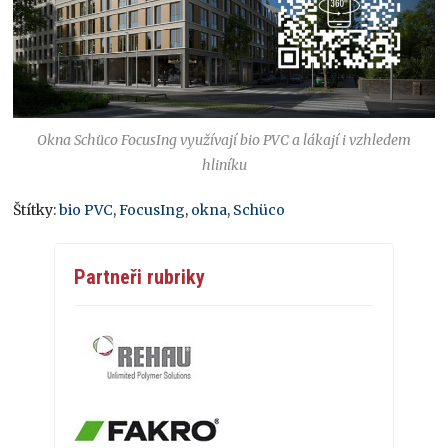
Okna Schüco FocusIng využívají bio PVC a lákají i vzhledem
hliníku
Štítky:
bio PVC
,
FocusIng
,
okna
,
Schüco
Partneři rubriky