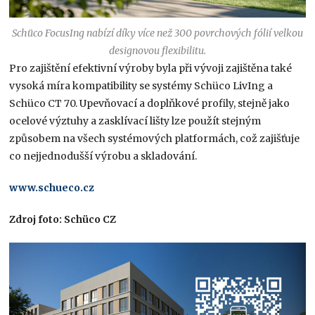
Schüco FocusIng nabízí díky více než 300 povrchových fólií velkou
designovou flexibilitu.
Pro zajištění efektivní výroby byla při vývoji zajištěna také
vysoká míra kompatibility se systémy Schüco LivIng a
Schüco CT 70. Upevňovací a doplňkové profily, stejně jako
ocelové výztuhy a zasklívací lišty lze použít stejným
způsobem na všech systémových platformách, což zajišťuje
co nejjednodušší výrobu a skladování.
www.schueco.cz
Zdroj foto: Schüco CZ