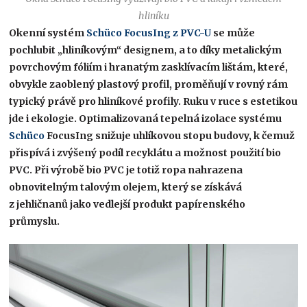
hliníku
Okenní systém
Schüco FocusIng z PVC-U
se může
pochlubit „hliníkovým“ designem, a to díky metalickým
povrchovým fóliím i hranatým zasklívacím lištám, které,
obvykle zaoblený plastový profil, proměňují v rovný rám
typický právě pro hliníkové profily. Ruku v ruce s estetikou
jde i ekologie. Optimalizovaná tepelná izolace systému
Schüco
FocusIng snižuje uhlíkovou stopu budovy, k čemuž
přispívá i zvýšený podíl recyklátu a možnost použití bio
PVC. Při výrobě bio PVC je totiž ropa nahrazena
obnovitelným talovým olejem, který se získává
z jehličnanů jako vedlejší produkt papírenského
průmyslu.