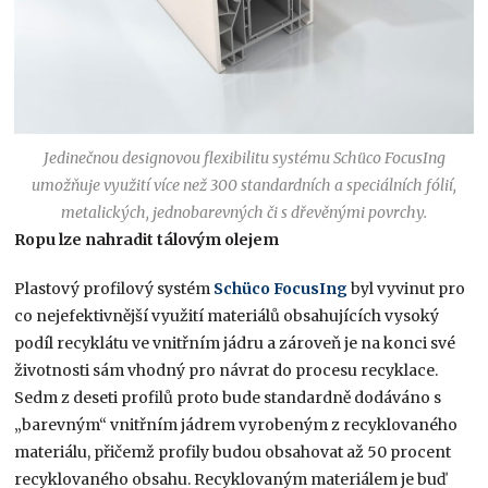
Jedinečnou designovou flexibilitu systému Schüco FocusIng
umožňuje využití více než 300 standardních a speciálních fólií,
metalických, jednobarevných či s dřevěnými povrchy.
Ropu lze nahradit tálovým olejem
Plastový profilový systém
Schüco FocusIng
byl vyvinut pro
co nejefektivnější využití materiálů obsahujících vysoký
podíl recyklátu ve vnitřním jádru a zároveň je na konci své
životnosti sám vhodný pro návrat do procesu recyklace.
Sedm z deseti profilů proto bude standardně dodáváno s
„barevným“ vnitřním jádrem vyrobeným z recyklovaného
materiálu, přičemž profily budou obsahovat až 50 procent
recyklovaného obsahu. Recyklovaným materiálem je buď