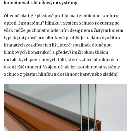
kombinovat s hliníkovými systémy
Obecně platí, že plastové profily mají zaoblenou konturu
oproti „hranatému“ hliníku“. Systém Schüco FocusIng se
však může pochlubit moderním designem s čistými liniemi
typickými právě pro hliníkové profily. Je to dáno využitím
hranatých zasklívacích lišt, které jsou jinak doménou
hlinkových konstrukcí, a především širokou škálou
metalických povrchových fólií, které vzhled hliníkových
oken ještě umocní. Vzájemně tak lze kombinovat systémy
Schüco z plastu i hliníku a dosáhnout barevného sladění.