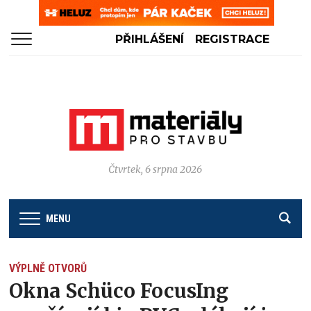
PŘIHLÁŠENÍ
REGISTRACE
Čtvrtek, 6 srpna 2026
MENU
VÝPLNĚ OTVORŮ
Okna Schüco FocusIng