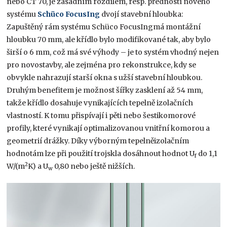
nebo CT 70, je zásadním rozdílem, resp. předností nového
systému
Schüco FocusIng
dvojí stavební hloubka:
Zapuštěný rám systému Schüco FocusIngmá montážní
hloubku 70 mm, ale křídlo bylo modifikované tak, aby bylo
širší o 6 mm, což má své výhody – je to systém vhodný nejen
pro novostavby, ale zejména pro rekonstrukce, kdy se
obvykle nahrazují starší okna s užší stavební hloubkou.
Druhým benefitem je možnost šířky zasklení až 54 mm,
takže křídlo dosahuje vynikajících tepelně izolačních
vlastností. K tomu přispívají i pěti nebo šestikomorové
profily, které vynikají optimalizovanou vnitřní komorou a
geometrií drážky. Díky výborným tepelněizolačním
hodnotám lze při použití trojskla dosáhnout hodnot U
do 1,1
f
2
W/(m
K) a U
0,80 nebo ještě nižších.
w