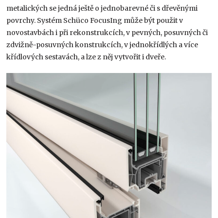
metalických se jedná ještě o jednobarevné či s dřevěnými
povrchy. Systém Schüco FocusIng může být použit v
novostavbách i při rekonstrukcích, v pevných, posuvných či
zdvižně-posuvných konstrukcích, v jednokřídlých a více
křídlových sestavách, a lze z něj vytvořit i dveře.