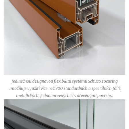
Jedinečnou designovou flexibilitu systému Schüco FocusIng
umožňuje využití více než 300 standardních a speciálních fólií,
metalických, jednobarevných či s dřevěnými povrchy.