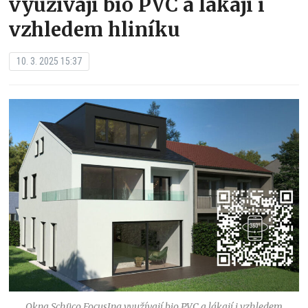
využívají bio PVC a lákají i
vzhledem hliníku
10. 3. 2025 15:37
Okna Schüco FocusIng využívají bio PVC a lákají i vzhledem