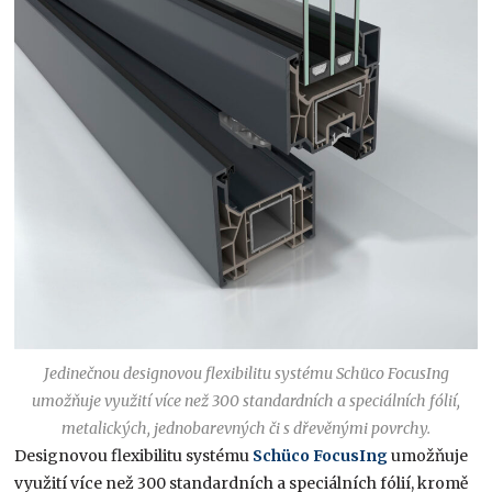
Jedinečnou designovou flexibilitu systému Schüco FocusIng
umožňuje využití více než 300 standardních a speciálních fólií,
metalických, jednobarevných či s dřevěnými povrchy.
Designovou flexibilitu systému
Schüco FocusIng
umožňuje
využití více než 300 standardních a speciálních fólií, kromě