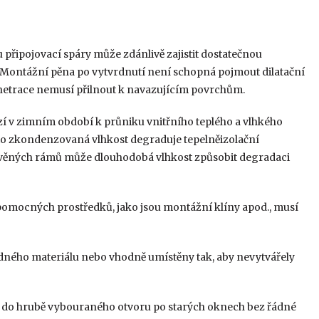
připojovací spáry může zdánlivě zajistit dostatečnou
. Montážní pěna po vytvrdnutí není schopná pojmout dilatační
enetrace nemusí přilnout k navazujícím povrchům.
í v zimním období k průniku vnitřního teplého a vlhkého
to zkondenzovaná vlhkost degraduje tepelněizolační
řevěných rámů může dlouhodobá vlhkost způsobit degradaci
 pomocných prostředků, jako jsou montážní klíny apod., musí
odného materiálu nebo vhodně umístěny tak, aby nevytvářely
 do hrubě vybouraného otvoru po starých oknech bez řádné