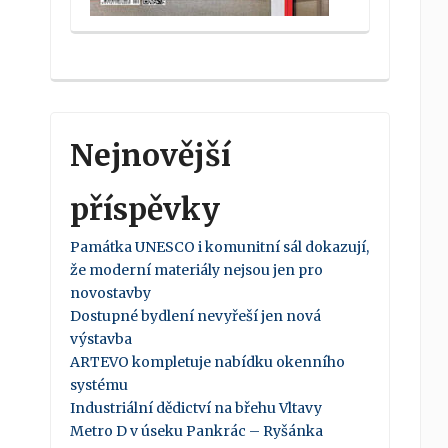
Nejnovější
příspěvky
Památka UNESCO i komunitní sál dokazují,
že moderní materiály nejsou jen pro
novostavby
Dostupné bydlení nevyřeší jen nová
výstavba
ARTEVO kompletuje nabídku okenního
systému
Industriální dědictví na břehu Vltavy
Metro D v úseku Pankrác – Ryšánka