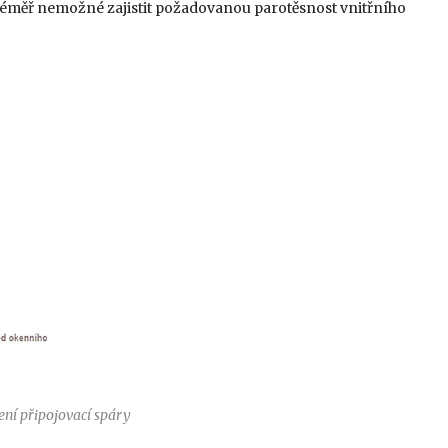
 téměř nemožné zajistit požadovanou parotěsnost vnitřního
ení připojovací spáry