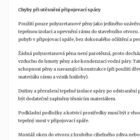
Chyby při utěsnění připojovací spáry
Použití pouze polyuretanové pěny jako jediného uzávěru 
tepelnou izolaci a upevnění rámu do stavebního otvoru
pohyb v připojovací spáře, bez dokonalého očištění a p
Žádná polyuretanová pěna není parotěsná, proto docház
vzduchu do hmoty pěny a ke kondenzaci vodní páry. Ta
schopnost pěny a navazující konstrukce (při použití d
materiálu rámu a vznik hniloby).
Dutiny a přerušení tepelné izolace spáry po odstranění
být dodatečně zaplněny těsnicím materiálem.
Podkladní podložky a kotvicí prostředky musí být z vh
tepelný most v připojovací spáře.
Montáž oken do otvoru z hrubého cihelného zdiva nebo