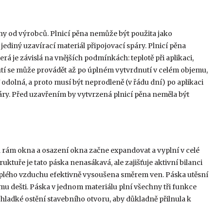
ny od výrobců. Plnicí pěna nemůže být použita jako
jediný uzavírací materiál připojovací spáry. Plnicí pěna
rá je závislá na vnějších podmínkách: teplotě při aplikaci,
nutí se může provádět až po úplném vytvrdnutí v celém objemu,
 odolná, a proto musí být neprodleně (v řádu dní) po aplikaci
ry. Před uzavřením by vytvrzená plnicí pěna neměla být
 rám okna a osazení okna začne expandovat a vyplní v celé
uktuře je tato páska nenasákavá, ale zajišťuje aktivní bilanci
teplého vzduchu efektivně vysoušena směrem ven. Páska utěsní
u dešti. Páska v jednom materiálu plní všechny tři funkce
 hladké ostění stavebního otvoru, aby důkladně přilnula k