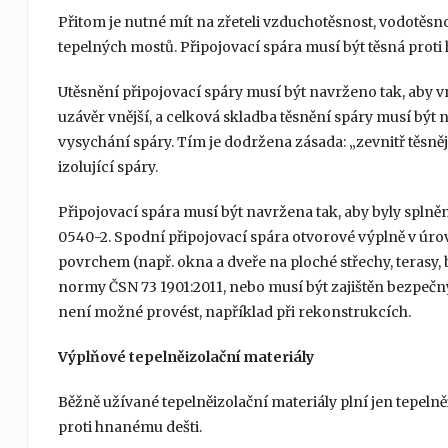
Přitom je nutné mít na zřeteli vzduchotěsnost, vodotěsn
tepelných mostů. Připojovací spára musí být těsná proti
Utěsnění připojovací spáry musí být navrženo tak, aby vn
uzávěr vnější, a celková skladba těsnění spáry musí být
vysychání spáry. Tím je dodržena zásada: „zevnitř těsněj
izolující spáry.
Připojovací spára musí být navržena tak, aby byly spl
0540-2. Spodní připojovací spára otvorové výplně v 
povrchem (např. okna a dveře na ploché střechy, terasy, 
normy ČSN 73 1901:2011, nebo musí být zajištěn bezpečn
není možné provést, například při rekonstrukcích.
Výplňové tepelněizolační materiály
Běžně užívané tepelněizolační materiály plní jen tepeln
proti hnanému dešti.