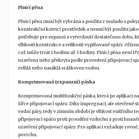
Plnicí pěna
Plnicí pěna musí být vybrána a použita v souladu s poky
konstrukční kotvicí prostředek a nesmí být použita jako 
potřebuje pro expanzi a vytvrdnutí dostatečnou dobu, kte
vlhkosti konstrukce a velikosti vyplňované spáry. Oříz
což může trvat 1 hodinu až 3 hodiny. Plnicí pěna není UV
uzavřena nebo překryta podle provedení připojovací spá
zvlhlá nebo nasáklá srážkovou vodou.
Komprimovaná (expanzní) páska
Komprimovaná multifunkční páska, která po aplikaci na
šířce připojovací spáru. Díky impregnaci, ale otevřené str
vodní páry, tedy v zimním období je vlhkost vnitřního 
připojovací spáru proti proudění vzduchu a proti hnaném
uzavření připojovací spáry. Pro aplikaci vyžaduje rovné,
povrchu.