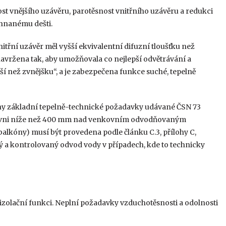
ost vnějšího uzávěru, parotěsnost vnitřního uzávěru a redukci
 hnanému dešti.
itřní uzávěr měl vyšší ekvivalentní difuzní tloušťku než
 navržena tak, aby umožňovala co nejlepší odvětrávání a
ší než zvnějšku“, a je zabezpečena funkce suché, tepelně
něny základní tepelně-technické požadavky udávané ČSN 73
úrovni níže než 400 mm nad venkovním odvodňovaným
balkóny) musí být provedena podle článku C.3, přílohy C,
ý a kontrolovaný odvod vody v případech, kde to technicky
ěizolační funkci. Neplní požadavky vzduchotěsnosti a odolnosti