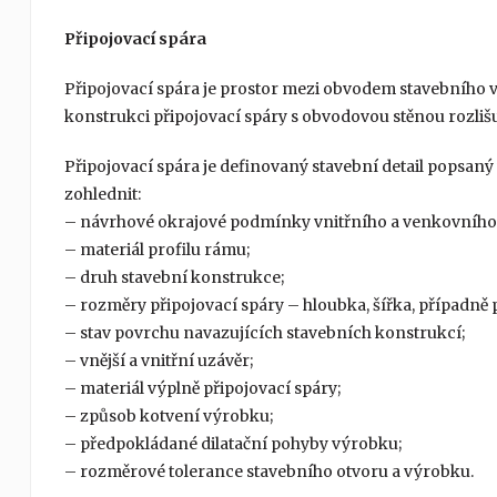
Připojovací spára
Připojovací spára je prostor mezi obvodem stavebního
konstrukci připojovací spáry s obvodovou stěnou rozliš
Připojovací spára je definovaný stavební detail popsaný
zohlednit:
– návrhové okrajové podmínky vnitřního a venkovního 
– materiál profilu rámu;
– druh stavební konstrukce;
– rozměry připojovací spáry – hloubka, šířka, případně 
– stav povrchu navazujících stavebních konstrukcí;
– vnější a vnitřní uzávěr;
– materiál výplně připojovací spáry;
– způsob kotvení výrobku;
– předpokládané dilatační pohyby výrobku;
– rozměrové tolerance stavebního otvoru a výrobku.