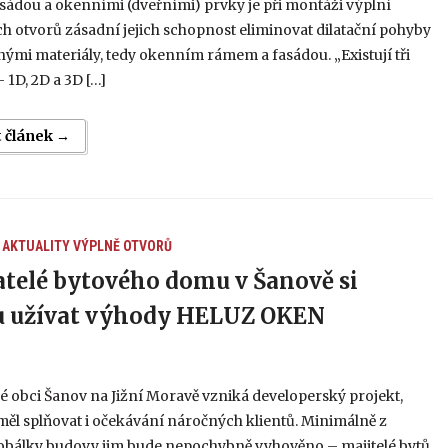
asádou a okenními (dveřními) prvky je při montáži výplní
h otvorů zásadní jejich schopnost eliminovat dilatační pohyby
ými materiály, tedy okenním rámem a fasádou. „Existují tři
 – 1D, 2D a 3D […]
t článek →
AKTUALITY
VÝPLNĚ OTVORŮ
telé bytového domu v Šanově si
 užívat výhody HELUZ OKEN
 obci Šanov na Jižní Moravě vzniká developerský projekt,
měl splňovat i očekávání náročných klientů. Minimálně z
 obálky budovy jim bude nepochybně vyhověno – majitelé bytů