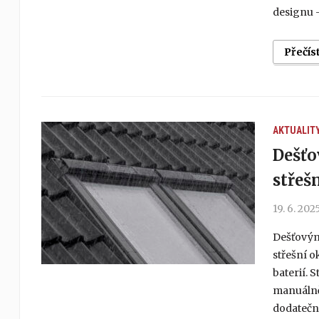
designu –
Přečís
AKTUALIT
Dešťo
střeš
19. 6. 202
Dešťovým
střešní o
baterií. 
manuálně
dodatečně