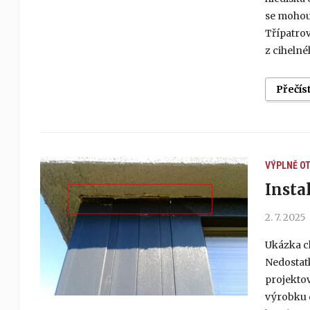
se mohou
Třípatrov
z cihelné
Přečís
VÝPLNĚ O
Insta
2. 7. 2025
Ukázka c
Nedostatk
projekto
výrobku 