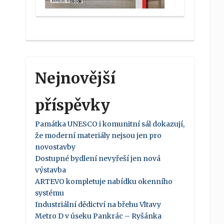
Nejnovější
příspěvky
Památka UNESCO i komunitní sál dokazují,
že moderní materiály nejsou jen pro
novostavby
Dostupné bydlení nevyřeší jen nová
výstavba
ARTEVO kompletuje nabídku okenního
systému
Industriální dědictví na břehu Vltavy
Metro D v úseku Pankrác – Ryšánka