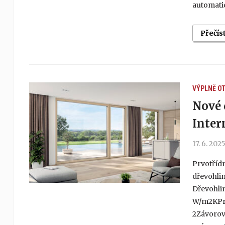
automatic
Přečís
VÝPLNĚ O
Nové 
Inte
17. 6. 202
Prvotřídn
dřevohli
Dřevohlin
W/m2KPro
2Závorov