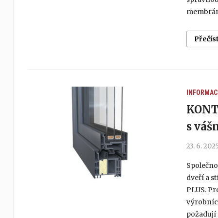
membrány,
Přečís
INFORMAC
KONTU
s váš
23. 6. 202
Společnos
dveří a s
PLUS. Pr
výrobních
požadují