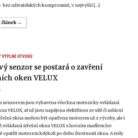
 bez uživatelských kompromisů, v nejvyšší […]
t článek →
Y
VÝPLNĚ OTVORŮ
vý senzor se postará o zavření
ních oken VELUX
5
 senzorem jsou vybavena všechna motoricky ovládaná
kna VELUX, ať už jsou napájena elektřinou ze sítě či solární
Střešní okna mohou být opatřena motorem už z výroby, ale i
 ovládaná střešní okna VELUX s horním madlem lze
 opatřit motorem kdykoli po dobu životnosti okna. A tedy