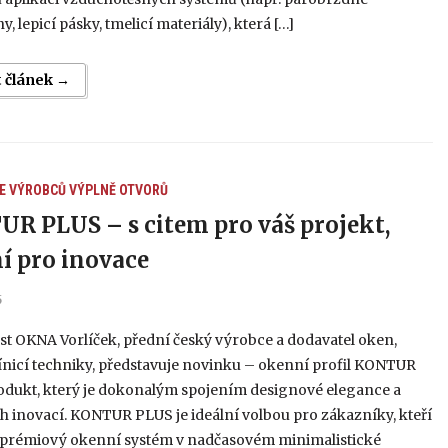
 lepicí pásky, tmelicí materiály), která […]
t článek →
E VÝROBCŮ
VÝPLNĚ OTVORŮ
R PLUS – s citem pro váš projekt,
ní pro inovace
5
t OKNA Vorlíček, přední český výrobce a dodavatel oken,
tínicí techniky, představuje novinku – okenní profil KONTUR
odukt, který je dokonalým spojením designové elegance a
 inovací. KONTUR PLUS je ideální volbou pro zákazníky, kteří
 prémiový okenní systém v nadčasovém minimalistické