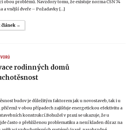
i obou problémů. Navzdory tomu, že existuje norma ČSN 74
 a vnější dveře – Poža­davky […]
t článek →
TVORŮ
vace rodinných domů
uchotěsnost
snost budov je důležitým faktorem jak u novostaveb, tak i u
 přičemž v obou případech zajišťuje energetickou efektivitu a
tavebních konstrukcí.Bohužel v praxi se ukazuje, že u
jde často o přehlíženou problematiku a není kladen důraz na
 aplikaci vzduchotěsných systémů (např. parobrzdné