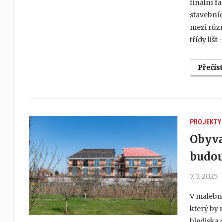
finální f
stavebníc
mezi různ
třídy lišt
Přečís
PROJEKTY
Obyva
budou
7. 7. 2025
V malebné
který by 
hlediska