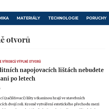
MIKA
MATERIÁLY
TECHNOLOGIE
PORUCHY
ě otvorů
E VÝROBCŮ
VÝPLNĚ OTVORŮ
litních napojovacích lištách nebudete
 ani po letech
5
í (začišťovací) lišty s tkaninou hrají ve stavebních
ích dvojí roli. Kromě vytváření estetického přechodu mezi