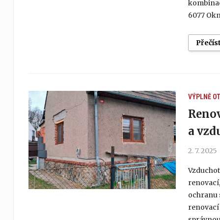
kombinac
6077 Okna
Přečís
VÝPLNĚ O
Reno
a vzd
2. 7. 2025
Vzduchotě
renovací,
ochranu s
renovací 
správnou