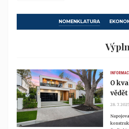
NOMENKLATURA
EKONO
Výpln
INFORMAC
O kva
vědět
28. 7. 202
Napojovac
konstrukc