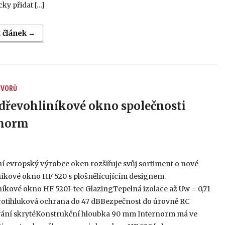
ky přidat […]
t článek →
TVORŮ
dřevohliníkové okno společnosti
rnorm
5
í evropský výrobce oken rozšiřuje svůj sortiment o nové
níkové okno HF 520 s plošnělícujícím designem.
íkové okno HF 520I-tec GlazingTepelná izolace až Uw = 0,71
tihluková ochrana do 47 dBBezpečnost do úrovně RC
ání skrytéKonstrukční hloubka 90 mm Internorm má ve