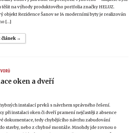
 těšit na výhody produktového portfolia značky HELUZ.
ý objekt Rezidence Šanov se 14 moderními byty je realizován
ho […]
t článek →
TVORŮ
lace oken a dveří
hybných instalací prvků s návrhem správného řešení.
y při instalaci oken či dveří pramení nejčastěji z absence
vé dokumentace, tedy chybějícího návrhu zabudování
do stavby, nebo z chybné montáže. Mnohdy jde rovnou o