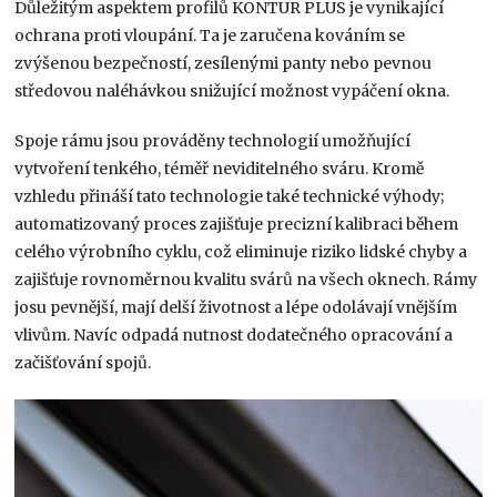
Důležitým aspektem profilů KONTUR PLUS je vynikající
ochrana proti vloupání. Ta je zaručena kováním se
zvýšenou bezpečností, zesílenými panty nebo pevnou
středovou naléhávkou snižující možnost vypáčení okna.
Spoje rámu jsou prováděny technologií umožňující
vytvoření tenkého, téměř neviditelného sváru. Kromě
vzhledu přináší tato technologie také technické výhody;
automatizovaný proces zajišťuje precizní kalibraci během
celého výrobního cyklu, což eliminuje riziko lidské chyby a
zajišťuje rovnoměrnou kvalitu svárů na všech oknech. Rámy
josu pevnější, mají delší životnost a lépe odolávají vnějším
vlivům. Navíc odpadá nutnost dodatečného opracování a
začišťování spojů.