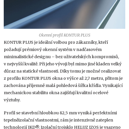
Okenní profil KONTUR PLUS
KONTUR PLUS je ideální volbou pro zákazníky, kteří
požadují prémiový okenní systém v nadčasovém
minimalistické designu – bez uživatelských kompromisů,
v nejvyšší kvalitě. Při jeho vývoji byl mimo jiné kladen velký
důraz na statické vlastnosti. Díky tomu je možné realizovat
z profilu KONTUR PLUS okna o výšce až 2,7 metru, přitom je
zachována příjemně malá pohledová šířka křídla. Vynikající
mechanickou stabilitu okna zajišťují kvalitní ocelové
výztuhy.
Profil se stavební hloubkou 82,5 mm vyniká perfektními
tepelněizolační vlastnostmi, rám je intenzivně zateplen
technologií IKD®. Izolační trojsklo HELUZ IZOS je vsazeno