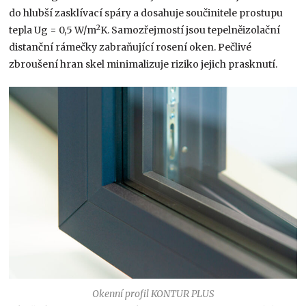
do hlubší zasklívací spáry a dosahuje součinitele prostupu
2
tepla Ug = 0,5 W/m
K. Samozřejmostí jsou tepelněizolační
distanční rámečky zabraňující rosení oken. Pečlivé
zbroušení hran skel minimalizuje riziko jejich prasknutí.
Okenní profil KONTUR PLUS