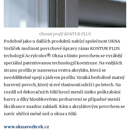
Okenní profil KONTUR PLUS
Podobně jako u dalších produktů nabízí společnost OKNA
Vorlíček možnost povrchové úpravy rámu KONTUR PLUS
techologií Acrylcolor®. Okna s tímto povrchem se vyrábějí
speciální patentovanou technologií koextruze. Na vnějších
stranu profilu je nanesena vrstva akrylátu, která se
neoddělitelně spojí s jádrem profilu. Vzniká hedvábně matný
barevný povrch, který si své vlastnosti udrží i po letech. Na
rozdíl od dekoračních fólií hrozí menší riziko poškrabání
barvy a díky hloubkovému probarvení se případné menší
škrábance snadno zahladí. Rám s akrylátovým povrchem se
navíc ohřívá méně než u okna s fólií.
www.oknavorlicek.cz