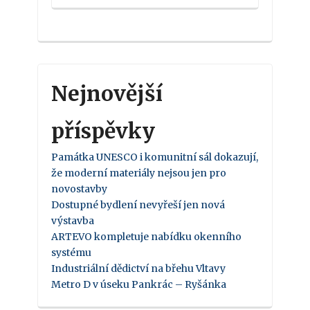
Nejnovější
příspěvky
Památka UNESCO i komunitní sál dokazují,
že moderní materiály nejsou jen pro
novostavby
Dostupné bydlení nevyřeší jen nová
výstavba
ARTEVO kompletuje nabídku okenního
systému
Industriální dědictví na břehu Vltavy
Metro D v úseku Pankrác – Ryšánka