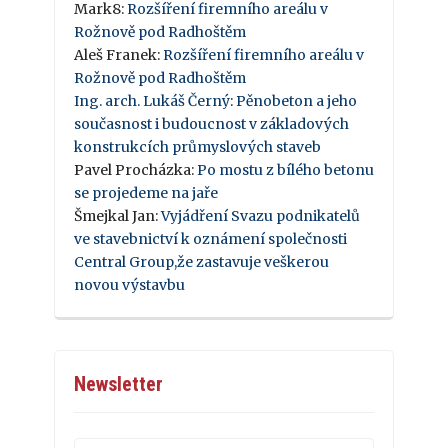
Mark8
:
Rozšíření firemního areálu v
Rožnově pod Radhoštěm
Aleš Franek
:
Rozšíření firemního areálu v
Rožnově pod Radhoštěm
Ing. arch. Lukáš Černý
:
Pěnobeton a jeho
současnost i budoucnost v základových
konstrukcích průmyslových staveb
Pavel Procházka
:
Po mostu z bílého betonu
se projedeme na jaře
Šmejkal Jan
:
Vyjádření Svazu podnikatelů
ve stavebnictví k oznámení společnosti
Central Group,že zastavuje veškerou
novou výstavbu
Newsletter