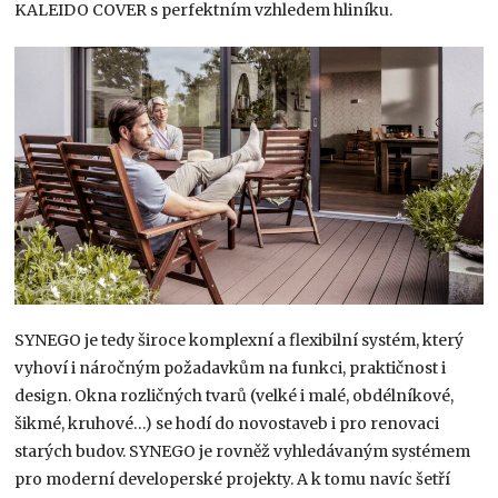
KALEIDO COVER s perfektním vzhledem hliníku.
SYNEGO je tedy široce komplexní a flexibilní systém, který
vyhoví i náročným požadavkům na funkci, praktičnost i
design. Okna rozličných tvarů (velké i malé, obdélníkové,
šikmé, kruhové…) se hodí do novostaveb i pro renovaci
starých budov. SYNEGO je rovněž vyhledávaným systémem
pro moderní developerské projekty. A k tomu navíc šetří