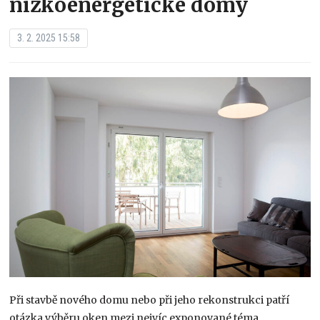
nízkoenergetické domy
3. 2. 2025 15:58
Při stavbě nového domu nebo při jeho rekonstrukci patří
otázka výběru oken mezi nejvíc exponované téma.