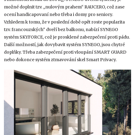
možné doplnit tzv. „nulovým prahem“ RAUCERO, což zase
ocení handicapovaní nebo třeba i domy pro seniory.
Vzhledem k tomu, že v poslední době opět roste popularita
tzv. francouzských“ dveří bez balkonu, nabízí SYNEGO
systém SKYFORCE, což je prosklené zabezpečení proti pádu.
Další možností, jak dovybavit systém SYNEGO, jsou chytré
doplňky. Třeba zabezpečení proti vloupání SMART GUARD
nebo dokonce systém ztmavování skel Smart Privacy.