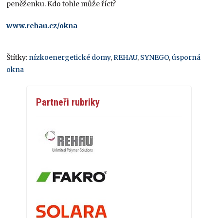
peněženku. Kdo tohle může říct?
ww
w.rehau.cz/okna
Štítky:
nízkoenergetické domy
,
REHAU
,
SYNEGO
,
úsporná
okna
Partneři rubriky