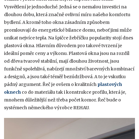
Vysvětlení je jednoduché. Jedná se o nemalou investici na
dlouhou dobu, která značně ovlivní míru našeho komfortu
bydlení. A kromě toho okna zásadním způsobem
promlouvají do energetické bilance domu, neboť jimi může
unikat nejvíce tepla. Na špičce žebříčku popularity stojí dnes
plastová okna. Hlavním důvodem pro takové tvrzení je
ideální poměr ceny a výkonu. Plastová okna jsou na rozdíl
od dřeva tvarově stabilní, mají dlouhou životnost, jsou
funkčně spolehlivá, nabízejí množství barevných kombinací
a designů, a jsou také téměř bezúdržbová. A to je vskutku
pádný argument. Řeč je ovšem o kvalitních
plastových
okne
ch
co do materiálu tak i konstrukce profilu, která je,
mnohem důležitější než třeba počet komor. Řeč bude o
systémech německého výrobce REHAU.