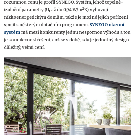
rozumnou cenu je profil SYNEGO. Systém, jehož tepelně-
2
izolační parametry (U
až do 0,94 W/m
K) vyhovují
f
nízkoenergetickým domům, takže je možné jejich pořízení
spojit s některým dotačním programem.
SYNEGO okenní
systém
má mezi konkurenty jednu nespornou výhodu a tou
je komplexnost řešení, což se v době, kdy je jednotný design
důležitý, velmi cení.