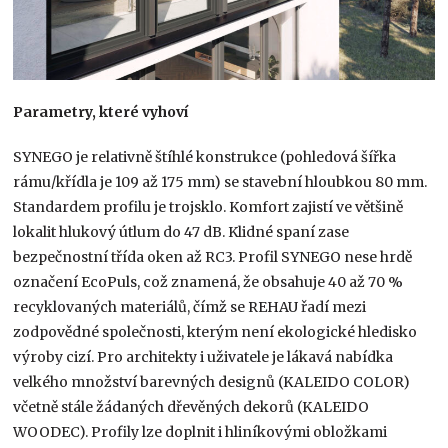
Parametry, které vyhoví
SYNEGO je relativně štíhlé konstrukce (pohledová šířka
rámu/křídla je 109 až 175 mm) se stavební hloubkou 80 mm.
Standardem profilu je trojsklo. Komfort zajistí ve většině
lokalit hlukový útlum do 47 dB. Klidné spaní zase
bezpečnostní třída oken až RC3. Profil SYNEGO nese hrdě
označení EcoPuls, což znamená, že obsahuje 40 až 70 %
recyklovaných materiálů, čímž se REHAU řadí mezi
zodpovědné společnosti, kterým není ekologické hledisko
výroby cizí. Pro architekty i uživatele je lákavá nabídka
velkého množství barevných designů (KALEIDO COLOR)
včetně stále žádaných dřevěných dekorů (KALEIDO
WOODEC). Profily lze doplnit i hliníkovými obložkami