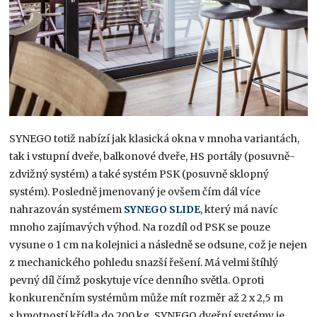
SYNEGO totiž nabízí jak klasická okna v mnoha variantách,
tak i vstupní dveře, balkonové dveře, HS portály (posuvně-
zdvižný systém) a také systém PSK (posuvně sklopný
systém). Posledně jmenovaný je ovšem čím dál více
nahrazován systémem
SYNEGO SLIDE
, který má navíc
mnoho zajímavých výhod. Na rozdíl od PSK se pouze
vysune o 1 cm na kolejnici a následně se odsune, což je nejen
z mechanického pohledu snazší řešení. Má velmi štíhlý
pevný díl čímž poskytuje více denního světla. Oproti
konkurenčním systémům může mít rozměr až 2 x 2,5 m
s hmotností křídla do 200 kg. SYNEGO dveřní systémy je