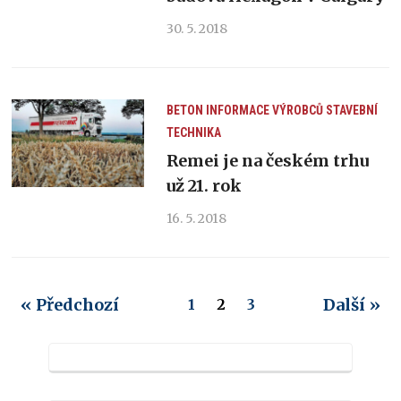
30. 5. 2018
BETON
INFORMACE VÝROBCŮ
STAVEBNÍ
TECHNIKA
Remei je na českém trhu
už 21. rok
16. 5. 2018
« Předchozí
Další »
1
2
3