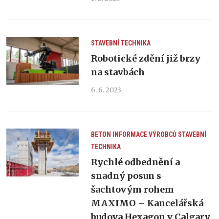
STAVEBNÍ TECHNIKA
Robotické zdění již brzy
na stavbách
6. 6. 2023
BETON
INFORMACE VÝROBCŮ
STAVEBNÍ
TECHNIKA
Rychlé odbednění a
snadný posun s
šachtovým rohem
MAXIMO – Kancelářská
budova Hexagon v Calgary