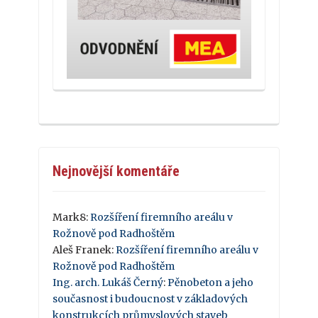
Nejnovější komentáře
Mark8
:
Rozšíření firemního areálu v
Rožnově pod Radhoštěm
Aleš Franek
:
Rozšíření firemního areálu v
Rožnově pod Radhoštěm
Ing. arch. Lukáš Černý
:
Pěnobeton a jeho
současnost i budoucnost v základových
konstrukcích průmyslových staveb