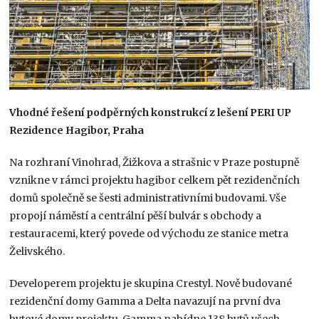
Vhodné řešení podpěrných konstrukcí z lešení PERI UP
Rezidence Hagibor, Praha
Na rozhraní Vinohrad, Žižkova a strašnic v Praze postupně
vznikne v rámci projektu hagibor celkem pět rezidenčních
domů společně se šesti administrativními budovami. Vše
propojí náměstí a centrální pěší bulvár s obchody a
restauracemi, který povede od východu ze stanice metra
Želivského.
Developerem projektu je skupina Crestyl. Nově budované
rezidenční domy Gamma a Delta navazují na první dva
bytové domy projektu. Gamma nabídne 138 bytů všech