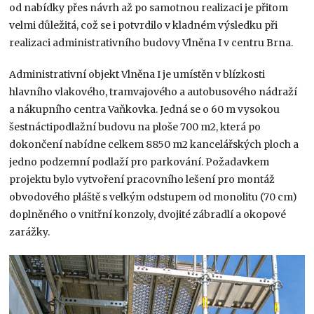
od nabídky přes návrh až po samotnou realizaci je přitom
velmi důležitá, což se i potvrdilo v kladném výsledku při
realizaci administrativního budovy Vlněna I v centru Brna.
Administrativní objekt Vlněna I je umístěn v blízkosti
hlavního vlakového, tramvajového a autobusového nádraží
a nákupního centra Vaňkovka. Jedná se o 60 m vysokou
šestnáctipodlažní budovu na ploše 700 m2, která po
dokončení nabídne celkem 8850 m2 kancelářských ploch a
jedno podzemní podlaží pro parkování. Požadavkem
projektu bylo vytvoření pracovního lešení pro montáž
obvodového pláště s velkým odstupem od monolitu (70 cm)
doplněného o vnitřní konzoly, dvojité zábradlí a okopové
zarážky.