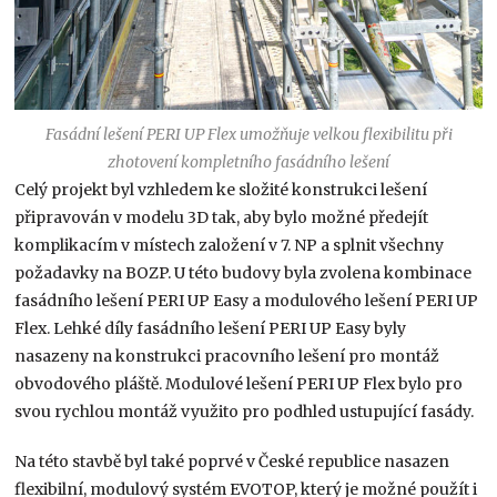
Fasádní lešení PERI UP Flex umožňuje velkou flexibilitu při
zhotovení kompletního fasádního lešení
Celý projekt byl vzhledem ke složité konstrukci lešení
připravován v modelu 3D tak, aby bylo možné předejít
komplikacím v místech založení v 7. NP a splnit všechny
požadavky na BOZP. U této budovy byla zvolena kombinace
fasádního lešení PERI UP Easy a modulového lešení PERI UP
Flex. Lehké díly fasádního lešení PERI UP Easy byly
nasazeny na konstrukci pracovního lešení pro montáž
obvodového pláště. Modulové lešení PERI UP Flex bylo pro
svou rychlou montáž využito pro podhled ustupující fasády.
Na této stavbě byl také poprvé v České republice nasazen
flexibilní, modulový systém EVOTOP, který je možné použít i