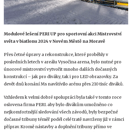
Modulové lešení PERI UP pro sportovní akci Mistrovství
světa v biatlonu 2024 v Novém Městě na Moravě
Přes četné úpravy a rekonstrukce, které proběhly v
posledních letech v areálu Vysočina arena, bylo nutné pro
únorové mistrovství vytvořit mnoho dalších dočasných
konstrukcí – jak pro diváky, tak i pro LED obrazovky. Za
devět dnů konání Ms navštívilo arénu přes 210 tisíc diváků.
Vzhledem k velmi dobré spolupráci byla také v tomto roce
oslovena firma PERI. aby bylo divákům umožněno co
nejkomfortnější sledování všech závodů, byly bezpečné
dočasné tribuny téměř podél celé tratě navrženy již v rámci
příprav. Kromě nástavby a doplnění tribuny přímo ve