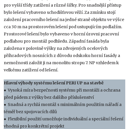
pro vyšší třídy zatížení a různé šířky. Pro snadnější přístup
bylo lešení vybaveno schodišťovou věží. Za zmínku stojí
založení pracovního lešení na jedné straně objektu ve výšce
cca 30 m na prostorovém lešení pod ustupujícím podlažím.
Prostorové lešení bylo vybaveno v horní úrovni pracovní
podlahou pro montáž podhledu. Západní fasáda byla
založena v polovině výšky na zdvojených ocelových
příhradových nosnících z důvodu odskoku horní fasády a
nemožnosti založit ji na monolitu stropu 7. NP vzhledem k
velkému zatížení od lešení.
Hlavní výhody systému lešení PERI UP na stavbě
● Vysoká míra bezpečnosti systému při montáži a ochrana
před pádem z výšky bez dalšího příslušenství
● Snadná a rychlá montáž s minimálním použitím nářadí a
téměř bez spojovacích dílů
● Flexibilní použití umožňuje individuální a speciální řešení
vhodná pro konkrétní projekt