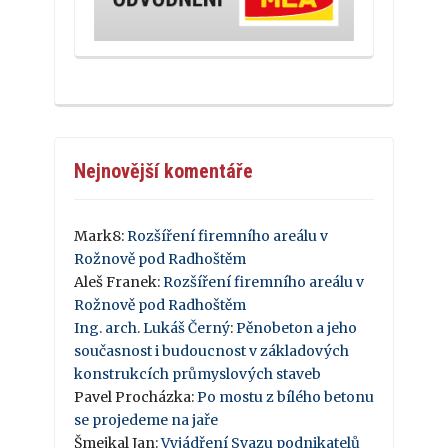
Nejnovější komentáře
Mark8
:
Rozšíření firemního areálu v
Rožnově pod Radhoštěm
Aleš Franek
:
Rozšíření firemního areálu v
Rožnově pod Radhoštěm
Ing. arch. Lukáš Černý
:
Pěnobeton a jeho
současnost i budoucnost v základových
konstrukcích průmyslových staveb
Pavel Procházka
:
Po mostu z bílého betonu
se projedeme na jaře
Šmejkal Jan
:
Vyjádření Svazu podnikatelů