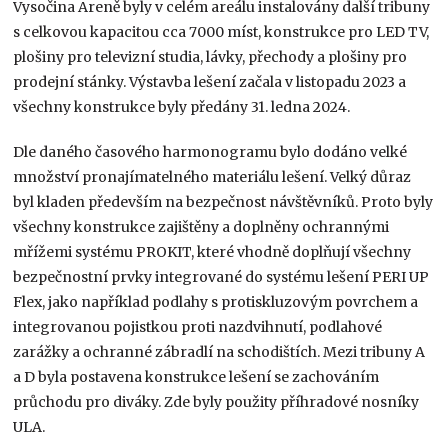
Vysočina Areně byly v celém areálu instalovány další tribuny
s celkovou kapacitou cca 7000 míst, konstrukce pro LED TV,
plošiny pro televizní studia, lávky, přechody a plošiny pro
prodejní stánky. Výstavba lešení začala v listopadu 2023 a
všechny konstrukce byly předány 31. ledna 2024.
Dle daného časového harmonogramu bylo dodáno velké
množství pronajímatelného materiálu lešení. Velký důraz
byl kladen především na bezpečnost návštěvníků. Proto byly
všechny konstrukce zajištěny a doplněny ochrannými
mřížemi systému PROKIT, které vhodně doplňují všechny
bezpečnostní prvky integrované do systému lešení PERI UP
Flex, jako například podlahy s protiskluzovým povrchem a
integrovanou pojistkou proti nazdvihnutí, podlahové
zarážky a ochranné zábradlí na schodištích. Mezi tribuny A
a D byla postavena konstrukce lešení se zachováním
průchodu pro diváky. Zde byly použity příhradové nosníky
ULA.