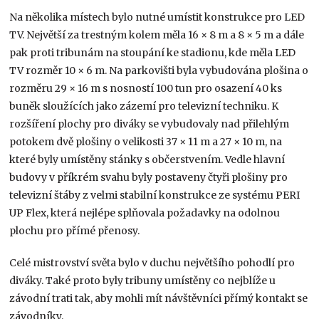
Na několika místech bylo nutné umístit konstrukce pro LED
TV. Největší za trestným kolem měla 16 × 8 m a 8 × 5 m a dále
pak proti tribunám na stoupání ke stadionu, kde měla LED
TV rozměr 10 × 6 m. Na parkovišti byla vybudována plošina o
rozměru 29 × 16 m s nosností 100 tun pro osazení 40 ks
buněk sloužících jako zázemí pro televizní techniku. K
rozšíření plochy pro diváky se vybudovaly nad přilehlým
potokem dvě plošiny o velikosti 37 × 11 m a 27 × 10 m, na
které byly umístěny stánky s občerstvením. Vedle hlavní
budovy v příkrém svahu byly postaveny čtyři plošiny pro
televizní štáby z velmi stabilní konstrukce ze systému PERI
UP Flex, která nejlépe splňovala požadavky na odolnou
plochu pro přímé přenosy.
Celé mistrovství světa bylo v duchu největšího pohodlí pro
diváky. Také proto byly tribuny umístěny co nejblíže u
závodní trati tak, aby mohli mít návštěvníci přímý kontakt se
závodníky.