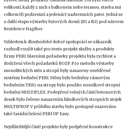
velikostí, každý z nich s balkonem nebo terasou. stavba má
celkem tři podzemní a jedenáct nadzemních pater. Jedná se
o další etapu výstavby bytových domů (B1 a B2) pod názvem
Rezidence Hagibor.
Vzhledem k dlouhodobé dobré spolupráci se zákazník
rozhodl využít také pro tento projekt služby a produkty
firmy PERI. hlavními požadavky projektu byla rychlost a
dodržení všech požadavků BOZP. Pro metodu výstavby
monolitických stěn a stropů byly nasazeny osvědčené
systémy bednění PERI. Stěny byly bedněny rámovým
bedněním TRIO, na stropy bylo použito nosníkové stropní
bednění MULTIFLEX. Podepření volných částí betonových
desek bylo řešeno nasazením hliníkových stropních stojek
MULTIPROP. V průběhu stavby bylo postupně osazováno
také fasádní lešení PERI UP Easy.
Nejdůležitější částí projektu byly podpěrné konstrukce