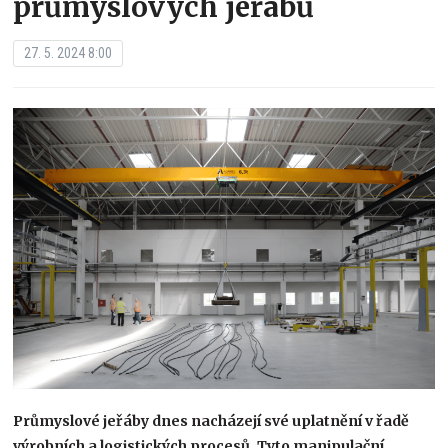
průmyslových jeřábů
27. 5. 2024 8:00
Průmyslové jeřáby dnes nacházejí své uplatnění v řadě
výrobních a logistických procesů. Tyto manipulační