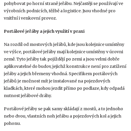
pohybovat po horní straně jeřábu. Nejčastěji se používají ve
výrobních podnicích, těžbě a logistice. Jsou vhodné pro
vnitřní i venkovní provoz.
Portálové jeřáby a jejich využití v praxi
Na rozdíl od mostových jeřábů, kde jsou kolejnice umístěny
ve výšce, portálové jeřáby mají kolejnice umístěny v úrovni
země. Tyto jeřáby tak pojíždějí po zemi a jsou velmi dobře
aplikovatelné do budov, jejichž konstrukce není pro zatížení
jeřáby a jejich břemeny vhodná. Specifikem portálových
jeřábů je možnost mít je instalované na pojezdových
kladkách, které mohou jezdit přímo po podlaze, kdy odpadá
nutnost jeřábové dráhy.
Portálové jeřáby se pak samy skládají z mostů, a to jednoho
nebo dvou, vlastních noh jeřábu a pojezdových kol a jejich
pohonu.