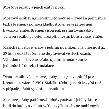
Mostové jeřáby a jejich užití v praxi
Mostový jeřáb funguje velmi jednoduše – zvedá a přemisťuje
těžká břemena pomocí kladkostroje, jež je připevněn
k vozíku jeřábu. Břemena jsou pak přemisťována díky
pohybu vozíku po celém rozpětí mostní konstrukce jeřábu.
Klasické mostové jeřáby s jedním nosníkem mají nosnost až
25 tun a dokáží břemeno dopravovat ve třech osách.
Výhodou mostového jeřábu s jedním nosníkem je
jednoduchá údržba i instalace.
Dvounosníkové mostové jeřáby jsou pak vhodné i pro
břemena o váze až 250 t. Stabilita těchto jeřábů je vyšší než
v případě jeřábů s jedním nosníkem.
Mostové jeřáby patří mezi hojně využívané jeřáby, které se
hodí do budov s velkou světlou výškou, aby se mohl vozík