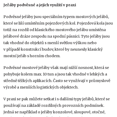
Jeřáby podvěsné a jejich využití v praxi
Podvěsné jeřáby jsou speciálním typem mostových jeřábů,
které se liší umístěním pojezdových kol. Pojezdová kola jsou
totiž na rozdíl od klasického mostového jeřábu umístěna
jeřábové dráze zespodu na spodní pásnici. Tyto jeřáby jsou
tak vhodné do objektů s menší světlou výškou nebo
v případě konstrukcí budov, které by neunesly klasický
mostní jeřáb s horním chodem.
Podvěsné mostové jeřáby však mají nižší nosnost, která se
pohybuje kolem max. 10 tun a jsou tak vhodné v lehkých a
středně těžkých aplikacích. Často se využívají v průmyslově
výrobě a menších logistických objektech.
V praxi se pak můžete setkat i s dalšími typy jeřábů, které se
používají na základě rozdílných provozních podmínek.
Jedná se například o jeřáby konzolové, sloupové, otočné,