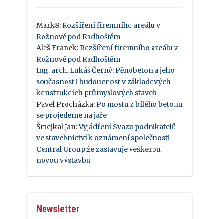
Mark8
:
Rozšíření firemního areálu v
Rožnově pod Radhoštěm
Aleš Franek
:
Rozšíření firemního areálu v
Rožnově pod Radhoštěm
Ing. arch. Lukáš Černý
:
Pěnobeton a jeho
současnost i budoucnost v základových
konstrukcích průmyslových staveb
Pavel Procházka
:
Po mostu z bílého betonu
se projedeme na jaře
Šmejkal Jan
:
Vyjádření Svazu podnikatelů
ve stavebnictví k oznámení společnosti
Central Group,že zastavuje veškerou
novou výstavbu
Newsletter