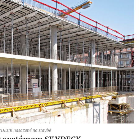
KYDECK nasazené na stavbě