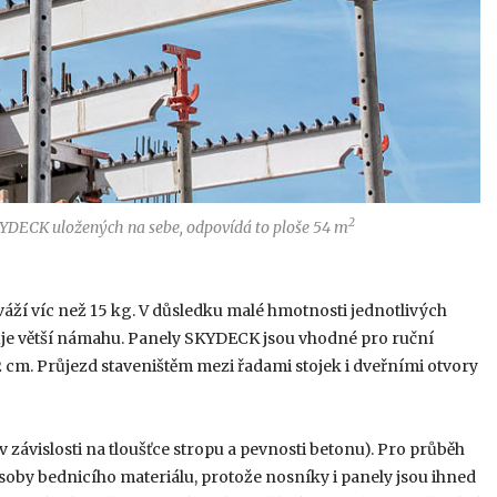
2
KYDECK uložených na sebe, odpovídá to ploše 54 m
eváží víc než 15 kg. V důsledku malé hmot­nosti jednotlivých
uje větší námahu. Panely SKYDECK jsou vhodné pro ruční
2 cm. Průjezd staveništěm mezi řadami stojek i dveřními otvory
 (v závislosti na tloušťce stropu a pevnosti betonu). Pro průběh
oby bednicího materiálu, protože nosníky i panely jsou ihned