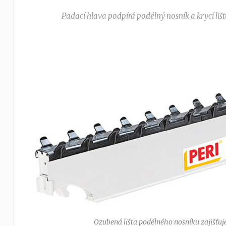
Padací hlava podpírá podélný nosník a krycí li
Ozubená lišta podélného nosníku zajišťuj