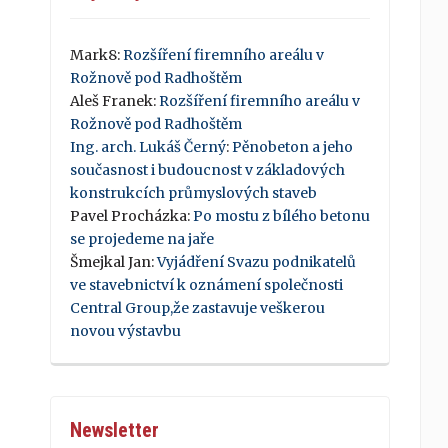
Mark8
:
Rozšíření firemního areálu v
Rožnově pod Radhoštěm
Aleš Franek
:
Rozšíření firemního areálu v
Rožnově pod Radhoštěm
Ing. arch. Lukáš Černý
:
Pěnobeton a jeho
současnost i budoucnost v základových
konstrukcích průmyslových staveb
Pavel Procházka
:
Po mostu z bílého betonu
se projedeme na jaře
Šmejkal Jan
:
Vyjádření Svazu podnikatelů
ve stavebnictví k oznámení společnosti
Central Group,že zastavuje veškerou
novou výstavbu
Newsletter