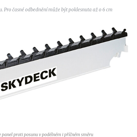
štu. Pro časné odbednění může být poklesnuta až o 6 cm
e panel proti posunu v podélném i příčném směru