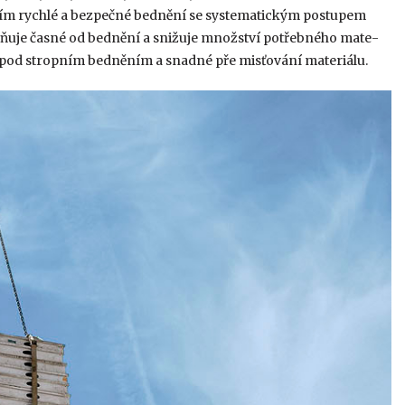
m rychlé a bezpečné bednění se systematickým postupem
uje časné od­ bednění a snižuje množství potřebného mate­
 pod stropním bedněním a snadné pře­ misťování materiálu.