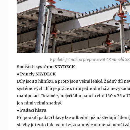
V paletě je možno přepravovat 48 panelů S
Součásti systému SKYDECK
●
Panely SKYDECK
Díly jsou z hliníku, a proto jsou velmi lehké. Žádný díl n
systémových dílů je práce s ním jednoduchá a nevyžad
manipulaci. Roz­měry největšího panelu činí 150 × 75 × 1
je s nimi velmi snadný.
●
Padací hlava
Při použití padací hlavy lze odbednit již následu­jící den
stavby je tento fakt velmi významný: znamená menší zás