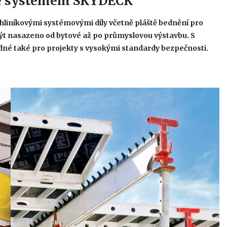
se systémem SKYDECK
hliníkovými systémovými díly včetně pláště bednění pro
být nasazeno od bytové až po průmyslovou výstavbu. S
dné také pro projekty s vysokými standardy bezpečnosti.