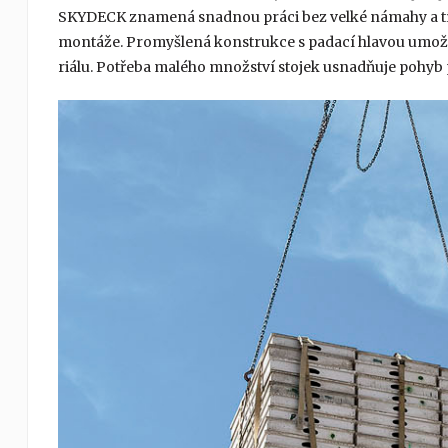
SKYDECK znamená snadnou práci bez velké námahy a tí
montáže. Promyšlená konstrukce s padací hlavou umožň
riálu. Potřeba malého množství stojek usnadňuje pohyb