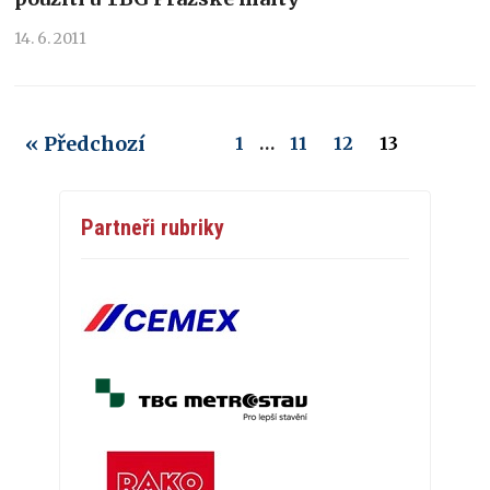
14. 6. 2011
« Předchozí
1
…
11
12
13
Partneři rubriky