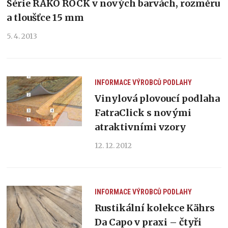
Série RAKO ROCK v nových barvách, rozměru
a tloušťce 15 mm
5. 4. 2013
INFORMACE VÝROBCŮ
PODLAHY
Vinylová plovoucí podlaha
FatraClick s novými
atraktivními vzory
12. 12. 2012
INFORMACE VÝROBCŮ
PODLAHY
Rustikální kolekce Kährs
Da Capo v praxi – čtyři