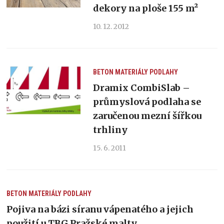
dekory na ploše 155 m²
10. 12. 2012
BETON
MATERIÁLY
PODLAHY
Dramix CombiSlab –
průmyslová podlaha se
zaručenou mezní šířkou
trhliny
15. 6. 2011
BETON
MATERIÁLY
PODLAHY
Pojiva na bázi síranu vápenatého a jejich
použití u TBG Pražské malty