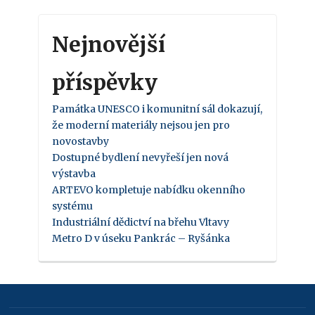
Nejnovější
příspěvky
Památka UNESCO i komunitní sál dokazují,
že moderní materiály nejsou jen pro
novostavby
Dostupné bydlení nevyřeší jen nová
výstavba
ARTEVO kompletuje nabídku okenního
systému
Industriální dědictví na břehu Vltavy
Metro D v úseku Pankrác – Ryšánka