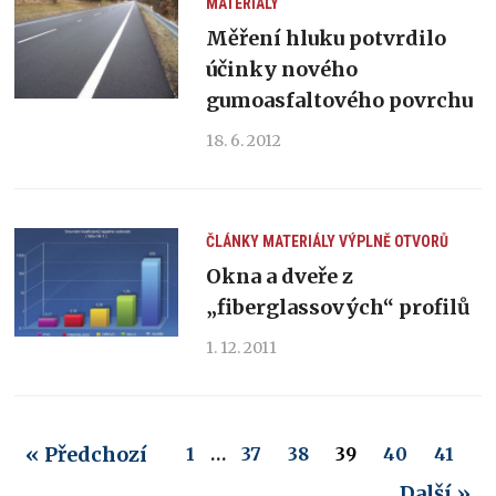
MATERIÁLY
Měření hluku potvrdilo
účinky nového
gumoasfaltového povrchu
18. 6. 2012
ČLÁNKY
MATERIÁLY
VÝPLNĚ OTVORŮ
Okna a dveře z
„fiberglassových“ profilů
1. 12. 2011
« Předchozí
1
…
37
38
39
40
41
Další »