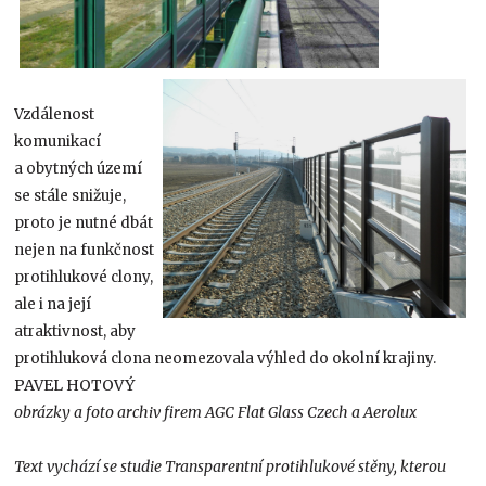
Vzdálenost
komunikací
a obytných území
se stále snižuje,
proto je nutné dbát
nejen na funkčnost
protihlukové clony,
ale i na její
atraktivnost, aby
protihluková clona neomezovala výhled do okolní krajiny.
PAVEL HOTOVÝ
obrázky a foto archiv firem AGC Flat Glass Czech a Aerolux
Text vychází se studie Transparentní protihlukové stěny, kterou