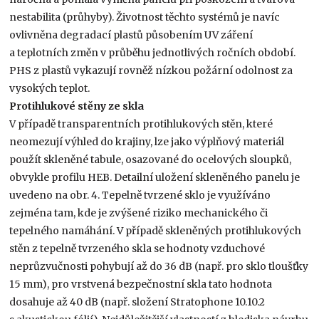
nestabilita (průhyby). Životnost těchto systémů je navíc
ovlivněna degradací plastů působením UV záření
a teplotních změn v průběhu jednotlivých ročních období.
PHS z plastů vykazují rovněž nízkou požární odolnost za
vysokých teplot.
Protihlukové stěny ze skla
V případě transparentních protihlukových stěn, které
neomezují výhled do krajiny, lze jako výplňový materiál
použít skleněné tabule, osazované do ocelových sloupků,
obvykle profilu HEB. Detailní uložení skleněného panelu je
uvedeno na obr. 4. Tepelně tvrzené sklo je využíváno
zejména tam, kde je zvýšené riziko mechanického či
tepelného namáhání. V případě skleněných protihlukových
stěn z tepelně tvrzeného skla se hodnoty vzduchové
neprůzvučnosti pohybují až do 36 dB (např. pro sklo tloušťky
15 mm), pro vrstvená bezpečnostní skla tato hodnota
dosahuje až 40 dB (např. složení Stratophone 10.10.2