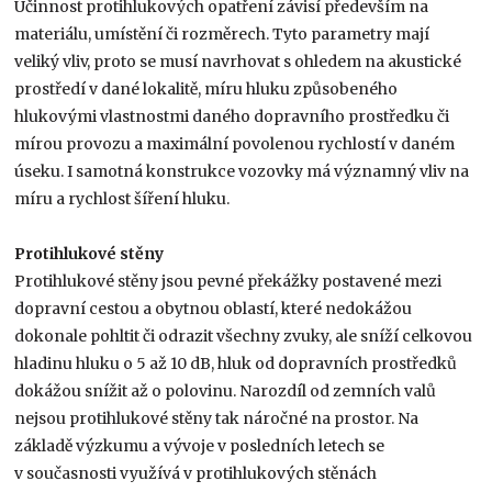
Účinnost protihlukových opatření závisí především na
materiálu, umístění či rozměrech. Tyto parametry mají
veliký vliv, proto se musí navrhovat s ohledem na akustické
prostředí v dané lokalitě, míru hluku způsobeného
hlukovými vlastnostmi daného dopravního prostředku či
mírou provozu a maximální povolenou rychlostí v daném
úseku. I samotná konstrukce vozovky má významný vliv na
míru a rychlost šíření hluku.
Protihlukové stěny
Protihlukové stěny jsou pevné překážky postavené mezi
dopravní cestou a obytnou oblastí, které nedokážou
dokonale pohltit či odrazit všechny zvuky, ale sníží celkovou
hladinu hluku o 5 až 10 dB, hluk od dopravních prostředků
dokážou snížit až o polovinu. Narozdíl od zemních valů
nejsou protihlukové stěny tak náročné na prostor. Na
základě výzkumu a vývoje v posledních letech se
v současnosti využívá v protihlukových stěnách