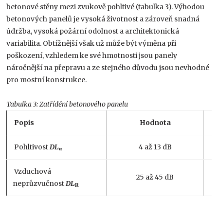
betonové stěny mezi zvukově pohltivé (tabulka 3). Výhodou
betonových panelů je vysoká životnost a zároveň snadná
údržba, vysoká požární odolnost a architektonická
variabilita. Obtížnější však už může být výměna při
poškození, vzhledem ke své hmotnosti jsou panely
náročnější na přepravu a ze stejného důvodu jsou nevhodné
pro mostní konstrukce.
Tabulka 3: Zatřídění betonového panelu
Popis
Hodnota
Pohltivost
DL
4 až 13 dB
α
Vzduchová
25 až 45 dB
neprůzvučnost
DL
R