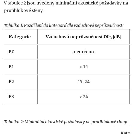
V tabulce 2 jsou uvedeny minimální akustické požadavky na
protihlukové stěny.
Tabulka 1: Rozdělení do kategorií dle vzduchové neprůzvučnosti
Kategorie
Vzduchová neprůzvučnost
DL
[dB]
R
B0
neurčeno
B1
< 15
B2
15–24
B3
> 24
Tabulka 2: Minimální akustické požadavky na protihlukové clony
Kateg