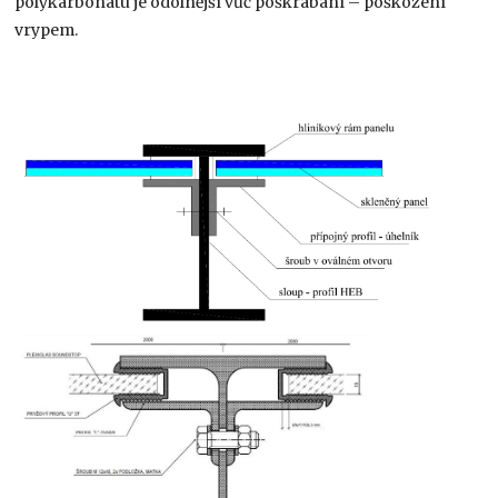
polykarbonátu je odolnější vůč poškrábání – poškození
vrypem.