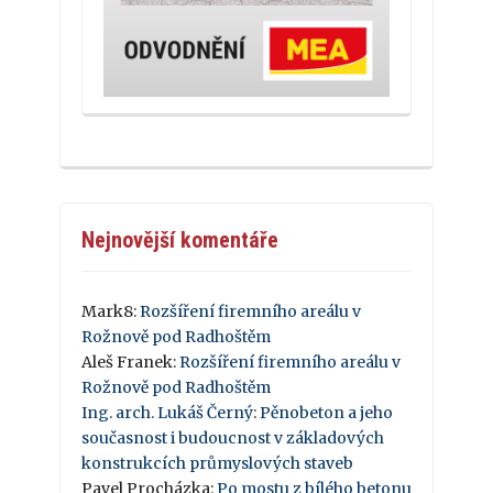
Nejnovější komentáře
Mark8
:
Rozšíření firemního areálu v
Rožnově pod Radhoštěm
Aleš Franek
:
Rozšíření firemního areálu v
Rožnově pod Radhoštěm
Ing. arch. Lukáš Černý
:
Pěnobeton a jeho
současnost i budoucnost v základových
konstrukcích průmyslových staveb
Pavel Procházka
:
Po mostu z bílého betonu