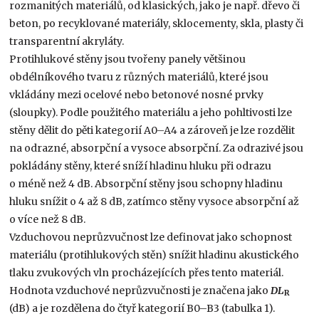
rozmanitých materiálů, od klasických, jako je např. dřevo či
beton, po recyklované materiály, sklocementy, skla, plasty či
transparentní akryláty.
Protihlukové stěny jsou tvořeny panely většinou
obdélníkového tvaru z různých materiálů, které jsou
vkládány mezi ocelové nebo betonové nosné prvky
(sloupky). Podle použitého materiálu a jeho pohltivosti lze
stěny dělit do pěti kategorií A0–A4 a zároveň je lze rozdělit
na odrazné, absorpční a vysoce absorpční. Za odrazivé jsou
pokládány stěny, které sníží hladinu hluku při odrazu
o méně než 4 dB. Absorpční stěny jsou schopny hladinu
hluku snížit o 4 až 8 dB, zatímco stěny vysoce absorpční až
o více než 8 dB.
Vzduchovou neprůzvučnost lze definovat jako schopnost
materiálu (protihlukových stěn) snížit hladinu akustického
tlaku zvukových vln procházejících přes tento materiál.
Hodnota vzduchové neprůzvučnosti je značena jako
DL
R
(dB) a je rozdělena do čtyř kategorií B0–B3 (tabulka 1).