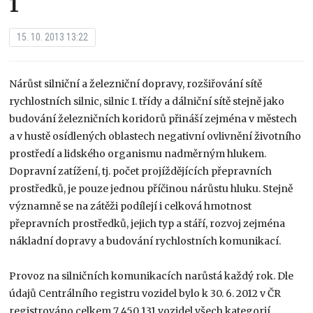
1
15. 10. 2013 13:22
Nárůst silniční a železniční dopravy, rozšiřování sítě
rychlostních silnic, silnic I. třídy a dálniční sítě stejně jako
budování železničních koridorů přináší zejména v městech
a v hustě osídlených oblastech negativní ovlivnění životního
prostředí a lidského organismu nadměrným hlukem.
Dopravní zatížení, tj. počet projíždějících přepravních
prostředků, je pouze jednou příčinou nárůstu hluku. Stejně
významně se na zátěži podílejí i celková hmotnost
přepravních prostředků, jejich typ a stáří, rozvoj zejména
nákladní dopravy a budování rychlostních komunikací.
Provoz na silničních komunikacích narůstá každý rok. Dle
údajů Centrálního registru vozidel bylo k 30. 6. 2012 v ČR
registrováno celkem 7 450 131 vozidel všech kategorií.