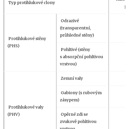
Typ protihlukové clony
po
Odrazivé
(transparentní,
průhledné stěny)
Protihlukové stěny
(PHS)
Pohltivé (stěny
s absorpční pohltivou
vrstvou)
Zemní valy
Gabiony (s rubovým
zásypem)
Protihlukové valy
(PHV)
Opěrné zdi se
zvukově pohltivou
vrstvou