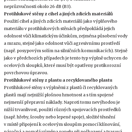
α
neprůzvučnosti okolo 26 dB (B3).
Protihlukové stěny z cihel a jiných zdicích materiálů
Použití cihel a jiných zdicích materiálů jako výplňového
materiálu v protihlukových stěnách předpokládá jejich
odolnost vůči klimatickým účinkům, zejména působení vody
a mrazu, stejně jako odolnost vůči agresivnímu prostředí
(např. posypovým solím na silničních komunikacích). Stejně
jako v předchozích případech je tento typ výplně uchycen do
ocelových sloupků, které musí být opatřeny protikorozní
povrchovou úpravou.
Protihlukové stěny z plastu a recyklovaného plastu
Protihlukové stěny s výplněmi z plastů či recyklovaných
plastů mají nejnižší plošnou hmotnost a s tím spojené
nejmenší přepravní náklady. Naproti tomu nevýhodou je
nižší trvanlivost, použití různých spojovacích prostředků
(např. hřeby, šrouby nebo lepené spoje), složité těsnění
v místě připojení k ocelovým sloupům pomocí klínování,
náročná a pomalá výměna panelu při poškození a tvarová