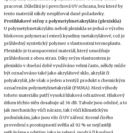
pracovat. Důležitá je i povrchová UV ochrana, bez které by
tento materiál nikdy nesplňoval dané požadavky.
Protihlukové stěny z polymetylmetakrylátu (plexiskla)
U polymetylmetakrylátu neboli plexiskla se jedná o výrobu
blokovou polymerací esterů kyseliny metakrylátové, což je
průhledný syntetický polymer s vlastnostmi termoplastu.
Plexisklo je transparentní materiál, který umožňuje
průhlednost z obou stran. Díky svým vlastnostem je
plexisklo v dnešní době využíváno velmi často, někdy může
být označováno také jako akrylátové sklo, akrylát či
polyakrylát, jde však o jeden a tentýž produkt s chemickým
označením polymetylmetakrylát (PMMA). Mezi výhody
tohoto materiálu patří vysoká hluková odrazivost. Hlukový
útlum těchto stěn dosahuje až 36 dB. Tabule jsou odolné, a to
jak mechanicky vůči nárazu, tak i vůči klimatickým
podmínkám, jako jsou vítr či UV záření. Kromě čirého
provedení s prostupností světla až 92 % se nejčastěji
setkáváme s odstíny, jako je zelená, modrá či kouřová.