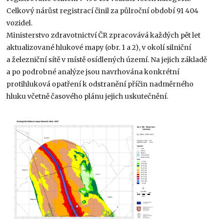
Celkový nárůst registrací činil za půlroční období 91 404
vozidel.
Ministerstvo zdravotnictví ČR zpracovává každých pět let
aktualizované hlukové mapy (obr. 1 a 2), v okolí silniční
a železniční sítě v místě osídlených území. Na jejich základě
a po podrobné analýze jsou navrhována konkrétní
protihluková opatření k odstranění příčin nadměrného
hluku včetně časového plánu jejich uskutečnění.