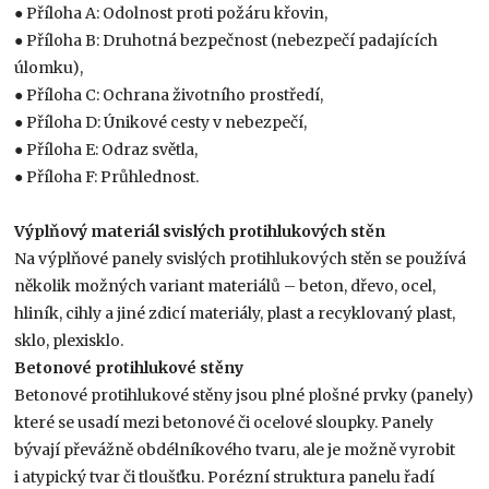
● Příloha A: Odolnost proti požáru křovin,
● Příloha B: Druhotná bezpečnost (nebezpečí padajících
úlomku),
● Příloha C: Ochrana životního prostředí,
● Příloha D: Únikové cesty v nebezpečí,
● Příloha E: Odraz světla,
● Příloha F: Průhlednost.
Výplňový materiál svislých protihlukových stěn
Na výplňové panely svislých protihlukových stěn se používá
několik možných variant materiálů – beton, dřevo, ocel,
hliník, cihly a jiné zdicí materiály, plast a recyklovaný plast,
sklo, plexisklo.
Betonové protihlukové stěny
Betonové protihlukové stěny jsou plné plošné prvky (panely)
které se usadí mezi betonové či ocelové sloupky. Panely
bývají převážně obdélníkového tvaru, ale je možně vyrobit
i atypický tvar či tloušťku. Porézní struktura panelu řadí