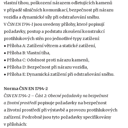
vlastní tíhou, poškození nárazem odletujících kamenů
v případě silničních komunikací, bezpečnost při nárazu
vozidla a dynamické síly při odstraňování sněhu.
V
ČSN EN 1794-1
jsou uvedeny přílohy, které popisují
požadavky, postup a podstatu zkoušení konstrukcí
protihlukových stěn pro jednotlivé typy zatížení:
● Příloha A: Zatížení větrem a statické zatížení,
● Příloha B: Vlastní tíha,
● Příloha C: Odolnost proti nárazu kamenů,
● Příloha D: Bezpečnost při nárazu vozidla,
● Příloha E: Dynamická zatížení při odstraňování sněhu.
Norma ČSN EN 1794-2
ČSN EN 1794-2 – Část 2: Obecné požadavky na bezpečnost
a životní prostředí
popisuje požadavky na bezpečnost
a životní prostředí při výstavbě a provozu protihlukových
zařízení. Podrobně jsou tyto požadavky specifikovány
v přílohách: