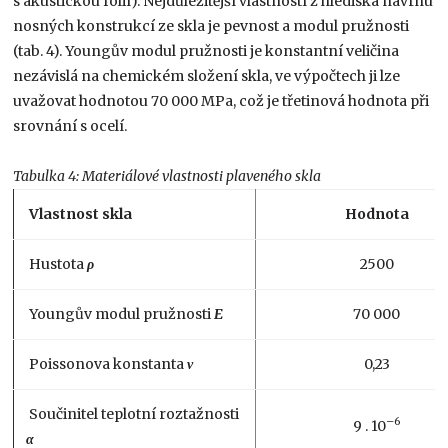
s akustickou fólií). Nejdůležitější vlastností z hlediska návrhu
nosných konstrukcí ze skla je pevnost a modul pružnosti
(tab. 4). Youngův modul pružnosti je konstantní veličina
nezávislá na chemickém složení skla, ve výpočtech ji lze
uvažovat hodnotou 70 000 MPa, což je třetinová hodnota při
srovnání s ocelí.
Tabulka 4: Materiálové vlastnosti plaveného skla
Vlastnost skla
Hodnota
Hustota
ρ
2500
Youngův modul pružnosti
E
70 000
Poissonova konstanta
ν
0,23
Součinitel teplotní roztažnosti
–6
9 . 10
α