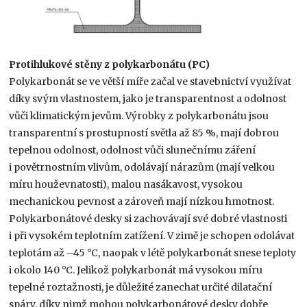
Protihlukové stěny z polykarbonátu (PC)
Polykarbonát se ve větší míře začal ve stavebnictví využívat
díky svým vlastnostem, jako je transparentnost a odolnost
vůči klimatickým jevům. Výrobky z polykarbonátu jsou
transparentní s prostupností světla až 85 %, mají dobrou
tepelnou odolnost, odolnost vůči slunečnímu záření
i povětrnostním vlivům, odolávají nárazům (mají velkou
míru houževnatosti), malou nasákavost, vysokou
mechanickou pevnost a zároveň mají nízkou hmotnost.
Polykarbonátové desky si zachovávají své dobré vlastnosti
i při vysokém teplotním zatížení. V zimě je schopen odolávat
teplotám až –45 °C, naopak v létě polykarbonát snese teploty
i okolo 140 °C. Jelikož polykarbonát má vysokou míru
tepelné roztažnosti, je důležité zanechat určité dilatační
spáry, díky nimž mohou polykarbonátové desky dobře