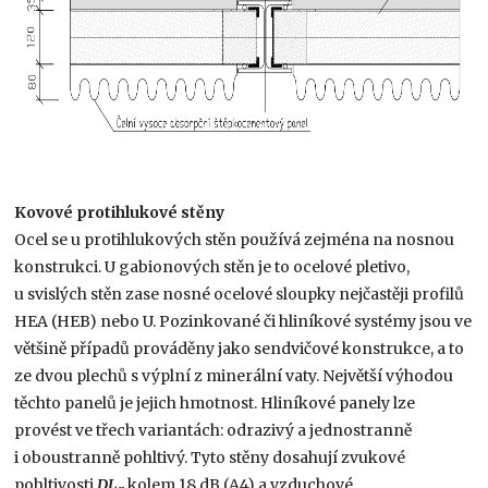
Kovové protihlukové stěny
Ocel se u protihlukových stěn používá zejména na nosnou
konstrukci. U gabionových stěn je to ocelové pletivo,
u svislých stěn zase nosné ocelové sloupky nejčastěji profilů
HEA (HEB) nebo U. Pozinkované či hliníkové systémy jsou ve
většině případů prováděny jako sendvičové konstrukce, a to
ze dvou plechů s výplní z minerální vaty. Největší výhodou
těchto panelů je jejich hmotnost. Hliníkové panely lze
provést ve třech variantách: odrazivý a jednostranně
i oboustranně pohltivý. Tyto stěny dosahují zvukové
pohltivosti
DL
kolem 18 dB (A4) a vzduchové