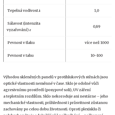
Tepelná vodivost
λ
1,0
Sálavost (intenzita
0,89
vyzařování)
ε
Pevnost v tlaku
více než 1000
Pevnost v tahu
10–100
Výhodou skleněných panelů v protihlukových stěnách jsou
optické vlastnosti neměnné v čase. Sklo je odolné vůči
agresivnímu prostředí (posypové soli), UV záření
a teplotním rozdílům. Sklo nekoroduje ani nestárne – jeho
mechanické vlastnosti, průhlednost i průsvitnost zůstanou
zachovány po celou dobu životnosti. Oproti plexisklu či