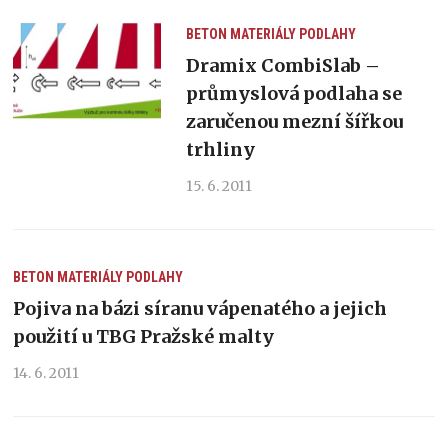
BETON
MATERIÁLY
PODLAHY
Dramix CombiSlab –
průmyslová podlaha se
zaručenou mezní šířkou
trhliny
15. 6. 2011
BETON
MATERIÁLY
PODLAHY
Pojiva na bázi síranu vápenatého a jejich
použití u TBG Pražské malty
14. 6. 2011