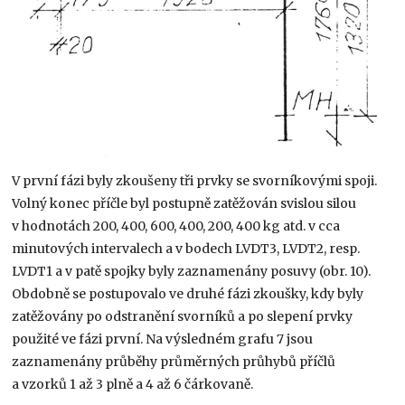
V první fázi byly zkoušeny tři prvky se svorníkovými spoji.
Volný konec příčle byl postupně zatěžován svislou silou
v hodnotách 200, 400, 600, 400, 200, 400 kg atd. v cca
minutových intervalech a v bodech LVDT3, LVDT2, resp.
LVDT1 a v patě spojky byly zaznamenány posuvy (obr. 10).
Obdobně se postupovalo ve druhé fázi zkoušky, kdy byly
zatěžovány po odstranění svorníků a po slepení prvky
použité ve fázi první. Na výsledném grafu 7 jsou
zaznamenány průběhy průměrných průhybů příčlů
a vzorků 1 až 3 plně a 4 až 6 čárkovaně.