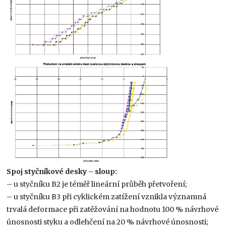
Spoj styčníkové desky – sloup:
– u styčníku B2 je téměř lineární průběh přetvoření;
– u styčníku B3 při cyklickém zatížení vznikla významná
trvalá deformace při zatěžování na hodnotu 100 % návrhové
únosnosti styku a odlehčení na 20 % návrhové únosnosti;