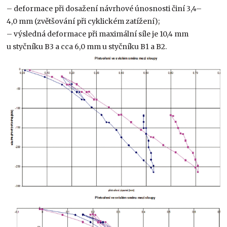
– deformace při dosažení návrhové únosnosti činí 3,4–
4,0 mm (zvětšování při cyklickém zatížení);
– výsledná deformace při maximální síle je 10,4 mm
u styčníku B3 a cca 6,0 mm u styčníku B1 a B2.