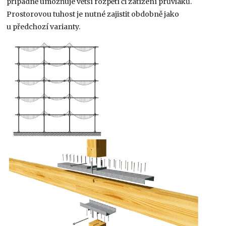
případně umožňuje větší rozpětí či zatížení průvlaků.
Prostorovou tuhost je nutné zajistit obdobně jako
u předchozí varianty.