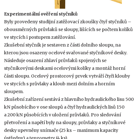
Experimentální ověření styčníků
Byly provedeny studijní zatěžovací zkoušky čtyř styčníků –
obousměrných průvlaků se sloupy, lišících se počtem kolíků
ve stycích i postupem zatěžování.
Zkušební styčník je sestaven z části dolního sloupu, na
kterou jsou osazeny ocelové svařované styčníkové desky.
Následuje osazení zhlaví průvlaků spojených se
styčníkovými deskami ocelovými kolíky a montáž horní
části sloupu. Ocelový prostorový prvek vytváří čtyři klouby
ve stycích s průvlaky a kloub mezi dolním a horním
sloupem.
Zkušební zařízení sestává z hlavního hydraulického lisu 500
kN působícího v ose sloupů a čtyř hydraulických lisů 150
a 200 kN působících v uložení průvlaků. Pro sledování
přetvoření a napětí byly na sloupy, průvlaky a styčníkové
desky upevněny snímače (25 ks – maximum kapacity
ústředny) a tenzometry (4 ks).