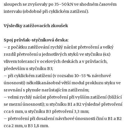
sloupech se zvyšovaly po 35–50 kN ve shodném časovém
intervalu (obdobně při cyklickém zatížení).
Výsledky zatěžovacích zkoušek
Spoj průvlak–styčníková deska:
– z počátku zatěžování rychlý nárůst přetvoření a velký
rozdíl přetvoření u jednotlivých styků ve styčníku (4x)
vlivem tolerancí v ocelových deskách a v průvlacích,
především u styčníku B3;
– při cyklickém zatížení (v rozsahu 10–53 % návrhové
únosnosti) několikanásobně větší modul prokluzu styku ve
srovnání s plynule narůstajícím zatížením;
– velmi rychlý nárůst přetvoření při vyšším zatížení (blížící
se mezní únosnosti); u styčníku B1 a B2 výsledné přetvoření
cca 6 mm, u styčníku B3 přetvoření 3,3 mm;
– přetvoření při dosažení návrhové únosnosti činí u B1 a B2
cca 2 mm, u B3 1,8 mm.