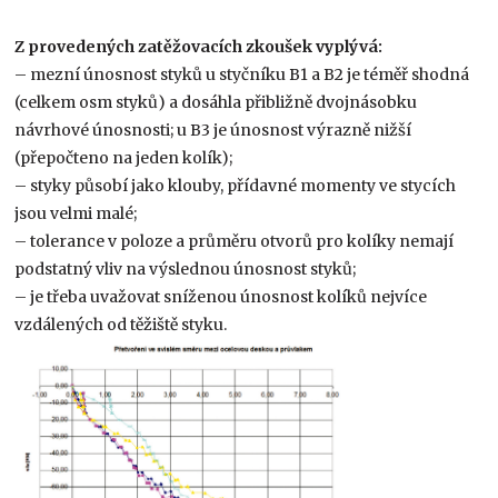
Z provedených zatěžovacích zkoušek vyplývá:
– mezní únosnost styků u styčníku B1 a B2 je téměř shodná
(celkem osm styků) a dosáhla přibližně dvojnásobku
návrhové únosnosti; u B3 je únosnost výrazně nižší
(přepočteno na jeden kolík);
– styky působí jako klouby, přídavné momenty ve stycích
jsou velmi malé;
– tolerance v poloze a průměru otvorů pro kolíky nemají
podstatný vliv na výslednou únosnost styků;
– je třeba uvažovat sníženou únosnost kolíků nejvíce
vzdálených od těžiště styku.