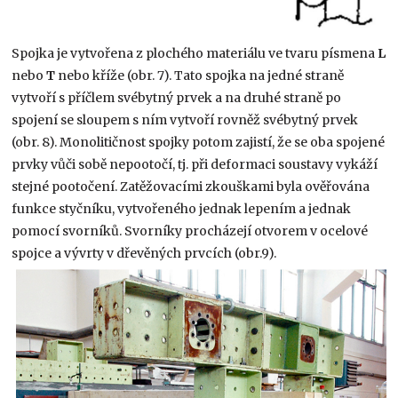
Spojka je vytvořena z plochého materiálu ve tvaru písmena
L
nebo
T
nebo kříže (obr. 7). Tato spojka na jedné straně
vytvoří s příčlem svébytný prvek a na druhé straně po
spojení se sloupem s ním vytvoří rovněž svébytný prvek
(obr. 8). Monolitičnost spojky potom zajistí, že se oba spojené
prvky vůči sobě nepootočí, tj. při deformaci soustavy vykáží
stejné pootočení. Zatěžovacími zkouškami byla ověřována
funkce styčníku, vytvořeného jednak lepením a jednak
pomocí svorníků. Svorníky procházejí otvorem v ocelové
spojce a vývrty v dřevěných prvcích (obr.9).