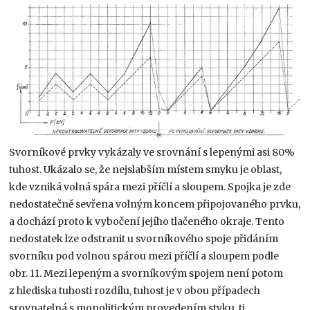
Svorníkové prvky vykázaly ve srovnání s lepenými asi 80%
tuhost. Ukázalo se, že nejslabším místem smyku je oblast,
kde vzniká volná spára mezi příčlí a sloupem. Spojka je zde
nedostatečně sevřena volným koncem připojovaného prvku,
a dochází proto k vybočení jejího tlačeného okraje. Tento
nedostatek lze odstranit u svorníkového spoje přidáním
svorníku pod volnou spárou mezi příčlí a sloupem podle
obr. 11. Mezi lepeným a svorníkovým spojem není potom
z hlediska tuhosti rozdílu, tuhost je v obou případech
srovnatelná s monolitickým provedením styku, tj.