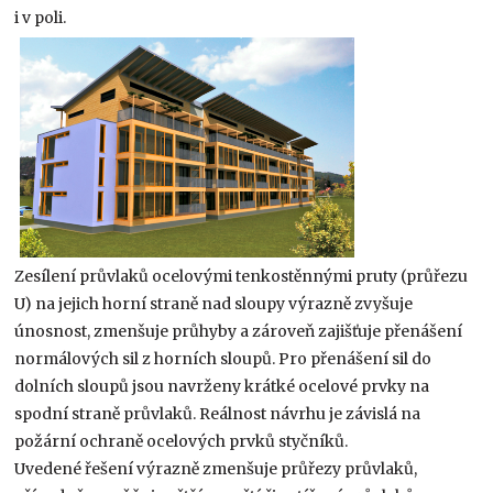
i v poli.
Zesílení průvlaků ocelovými tenkostěnnými pruty (průřezu
U) na jejich horní straně nad sloupy výrazně zvyšuje
únosnost, zmenšuje průhyby a zároveň zajišťuje přenášení
normálových sil z horních sloupů. Pro přenášení sil do
dolních sloupů jsou navrženy krátké ocelové prvky na
spodní straně průvlaků. Reálnost návrhu je závislá na
požární ochraně ocelových prvků styčníků.
Uvedené řešení výrazně zmenšuje průřezy průvlaků,