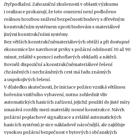
čtyřpodlažní. Zahraniční zkušenosti v oblasti výzkumu
i realizace prokazují, že toto omezení není podloženo
reálnou hrozbou snížení bezpečnosti budovy s dřevěným
konstrukčním systémem oproti budovám s materiálově
jinými konstrukčními systémy.
Bez větších konstrukčněmateriálových obtíží a při dostupné
ekonomice lze navrhovat prvky s požární odolností 30 až 90
minut, zvláště s pomocí nehořlavých obkladů a nátěrů.
Rovněž dispoziční a konstrukčněmateriálové řešení
chráněných i nechráněných cest má řadu známých
a uspokojivých řešení.
V důsledku skutečnosti, že iniciace požáru vzniká většinou
hořením vnitřního vybavení, nutno zohlednit vliv
automatických hasicích zařízení, jejichž použití do jisté míry
smazává rozdíly mezi materiály nosné konstrukce. Návrh
požární poplachové signalizace a zvláště automatických
hasicích systémů je sice nákladově náročnější, ale zajišťuje
vysokou požární bezpečnost v bytových i občanských