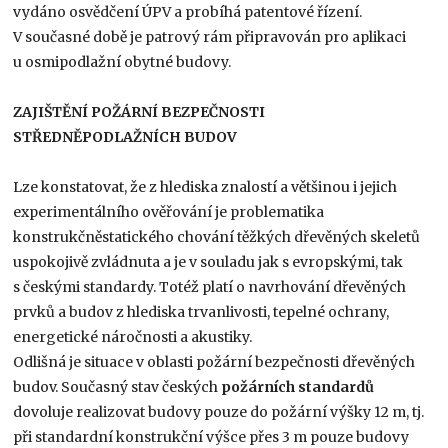
vydáno osvědčení ÚPV a probíhá patentové řízení.
V současné době je patrový rám připravován pro aplikaci
u osmipodlažní obytné budovy.
ZAJIŠTĚNÍ POŽÁRNÍ BEZPEČNOSTI
STŘEDNĚPODLAŽNÍCH BUDOV
Lze konstatovat, že z hlediska znalostí a většinou i jejich
experimentálního ověřování je problematika
konstrukčněstatického chování těžkých dřevěných skeletů
uspokojivě zvládnuta a je v souladu jak s evropskými, tak
s českými standardy. Totéž platí o navrhování dřevěných
prvků a budov z hlediska trvanlivosti, tepelné ochrany,
energetické náročnosti a akustiky.
Odlišná je situace v oblasti požární bezpečnosti dřevěných
budov. Současný stav českých
požárních standardů
dovoluje realizovat budovy pouze do požární výšky 12 m, tj.
při standardní konstrukční výšce přes 3 m pouze budovy