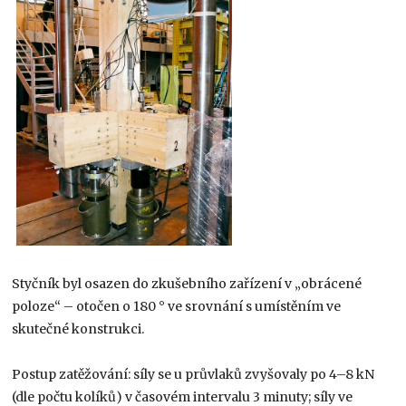
Styčník byl osazen do zkušebního zařízení v „obrácené
poloze“ – otočen o 180 ° ve srovnání s umístěním ve
skutečné konstrukci.
Postup zatěžování: síly se u průvlaků zvyšovaly po 4–8 kN
(dle počtu kolíků) v časovém intervalu 3 minuty; síly ve