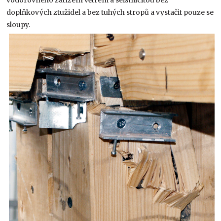
vodorovného zatížení větrem a seismicitou bez
doplňkových ztužidel a bez tuhých stropů a vystačit pouze se
sloupy.