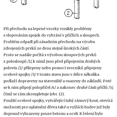
Při přechodu na lepené vzorky vznikly problémy
s vlepováním spojek do vybrání v příčlích a sloupech.
Problém odpadl při zásadním přechodu na výrobu
zdvojených prvků ze dvou stejně širokých částí.
Proto se nadále počítá s výrobou sloupových prvků
z polosloupů /1/, k nimž jsou před připojením druhých
polovin /2/ přilepeny nebo pomocí svorníků připojeny
ocelové spojky /3/. V tomto stavu jsou v délce několika
podlaží dopraveny na staveniště a osazeny do základů. Poté
se k nim připojí polopříčel /4/ a nakonec druhé části příčlů /5/,
čímž se rám zkompletuje (obr. 12).
Použití ocelové spojky, vytvářející tuhý rámový kout, otevírá
možnosti pro uplatnění dřeva také u vyšších budov jež byly
doposud vyhrazeny pouze betonu a oceli. K řešení bylo