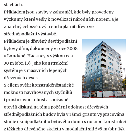
stavbách.
Příkladem jsou stavby v zahraničí, kde byly provedeny
výzkumy, které vedly k novelizaci národních norem, a je
znatelný celosvětový trend uplatnit dřevo ve
středněpodlažní výstavbě.
Příkladem je dřevěný devítipodlažní
bytový dům, dokončený v roce 2008
v Londýně-Hackney, s výškou cca
30 m (obr. 13). Jeho konstrukční
systém je z masivních lepených
dřevěných desek.
S cílem ověřit konstrukčněstatické
možnosti navrhovaných styčníků
i prostorovou tuhost a současně
otevřít diskusi na téma požární odolnost dřevěných
středněpodlažních budov byla v rámci grantu vypracována
studie osmipodlažního bytového domu s nosnou konstrukcí
z těžkého dřevěného skeletu v modulační síti 5×5 m (obr. 14).