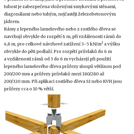
tuhost je zabezpečena vloženými smykovými stěnami,
diagonálami nebo tuhým, nejčastěji železobetonovým
jádrem.
Rámy z lepeného lamelového nebo z rostlého dřeva se
navrhují obvykle do rozpětí 6 m, při vzdálenosti rámů do
2
4,8 m, pro celkové návrhové zatížení 3–5 kN/m
a výšku
obvykle do pěti podlaží. Pro rozpětí průvlaků do 6 m
a vzdálenosti rámů od 3 do 6 m vycházejí při použití
lepeného lamelového dřeva průřezy sloupů většinou pod
200/200 mm a průřezy průvlaků mezi 180/280 až
200/320 mm. Při aplikaci rostlého dřeva SI nebo KVH jsou
průřezy cca o 10 % větší.