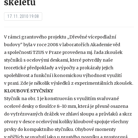
skeletů
17. 11. 2010 19:08
V rámci grantového projektu „Dřevěné vícepodlažní
budovy“ byla v roce 2008 v laboratořích Akademie věd
a společnosti TZUS v Praze provedena mj. řada zkoušek
styčníků s ocelovými deskami, které potvrdily naše
teoretické předpoklady a výpočty a prokázaly jejich
spolehlivost a funkční i konomickou výhodnost využití
v praxi. Zde je několik výsledků z experimentálních zkoušek.
KLOUBOVÉ STYČNÍKY
Styčník na obr. 1 je konstruován s využitím svařované
ocelové desky o tloušťce 8–10 mm, která je přesně osazena
do vyfrézovaných drážek ve zhlaví sloupu a průvlaků a skrz
otvory v desce ocelovými kolíky kloubově spojuje všechny
prvky do kompaktního styčníku. Ohybové momenty
v příčlích se uvažují jako u prostého nosníku a prostorová