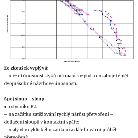
Ze zkoušek vyplývá:
– mezní únosnost styků má malý rozptyl a dosahuje téměř
dvojnásobné návrhové únosnosti.
Spoj sloup – sloup:
● u styčníku B2:
– na začátku zatěžování rychlý nárůst přetvoření –
dotlačení sloupů v kontaktní spáře;
– malý vliv cyklického zatížení a dále lineární průběh
přetvoření;