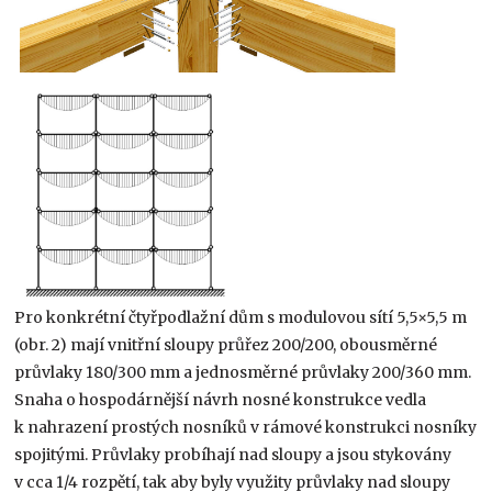
Pro konkrétní čtyřpodlažní dům s modulovou sítí 5,5×5,5 m
(obr. 2) mají vnitřní sloupy průřez 200/200, obousměrné
průvlaky 180/300 mm a jednosměrné průvlaky 200/360 mm.
Snaha o hospodárnější návrh nosné konstrukce vedla
k nahrazení prostých nosníků v rámové konstrukci nosníky
spojitými. Průvlaky probíhají nad sloupy a jsou stykovány
v cca 1/4 rozpětí, tak aby byly využity průvlaky nad sloupy