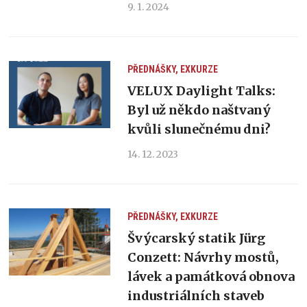
9. 1. 2024
PŘEDNÁŠKY, EXKURZE
VELUX Daylight Talks:
Byl už někdo naštvaný
kvůli slunečnému dni?
14. 12. 2023
PŘEDNÁŠKY, EXKURZE
Švýcarský statik Jürg
Conzett: Návrhy mostů,
lávek a památková obnova
industriálních staveb