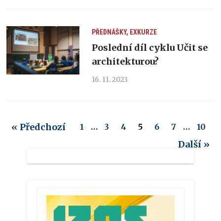
PŘEDNÁŠKY, EXKURZE
Poslední díl cyklu Učit se
architekturou?
16. 11. 2023
« Předchozí
1
…
3
4
5
6
7
…
10
Další »