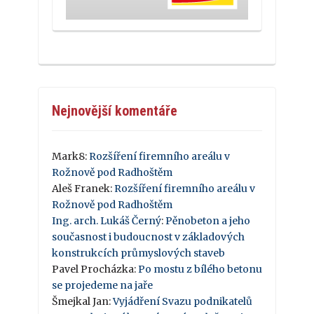
Nejnovější komentáře
Mark8
:
Rozšíření firemního areálu v
Rožnově pod Radhoštěm
Aleš Franek
:
Rozšíření firemního areálu v
Rožnově pod Radhoštěm
Ing. arch. Lukáš Černý
:
Pěnobeton a jeho
současnost i budoucnost v základových
konstrukcích průmyslových staveb
Pavel Procházka
:
Po mostu z bílého betonu
se projedeme na jaře
Šmejkal Jan
:
Vyjádření Svazu podnikatelů