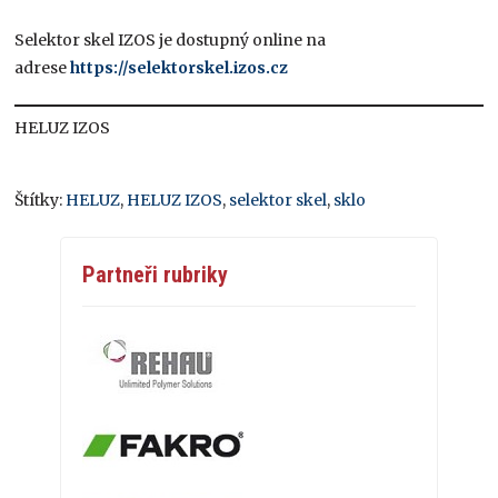
Selektor skel IZOS je dostupný online na
adrese
https://selektorskel.izos.cz
HELUZ IZOS
Štítky:
HELUZ
,
HELUZ IZOS
,
selektor skel
,
sklo
Partneři rubriky