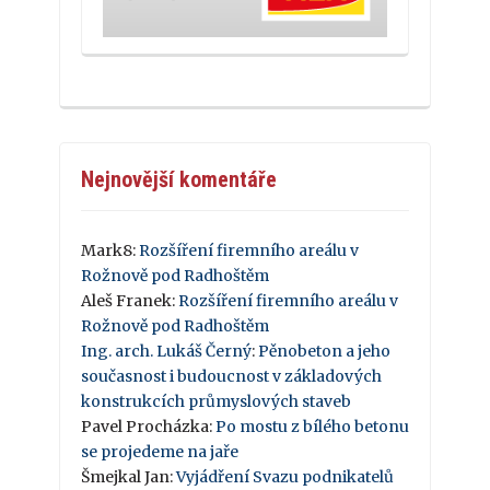
Nejnovější komentáře
Mark8
:
Rozšíření firemního areálu v
Rožnově pod Radhoštěm
Aleš Franek
:
Rozšíření firemního areálu v
Rožnově pod Radhoštěm
Ing. arch. Lukáš Černý
:
Pěnobeton a jeho
současnost i budoucnost v základových
konstrukcích průmyslových staveb
Pavel Procházka
:
Po mostu z bílého betonu
se projedeme na jaře
Šmejkal Jan
:
Vyjádření Svazu podnikatelů