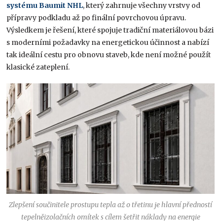
systému Baumit NHL
, který zahrnuje všechny vrstvy od
přípravy podkladu až po finální povrchovou úpravu.
Výsledkem je řešení, které spojuje tradiční materiálovou bázi
s moderními požadavky na energetickou účinnost a nabízí
tak ideální cestu pro obnovu staveb, kde není možné použít
klasické zateplení.
Zlepšení součinitele prostupu tepla až o třetinu je hlavní předností
tepelněizolačních omítek s cílem šetřit náklady na energie