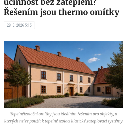
účinnost bez zateplení?
Řešením jsou thermo omítky
28. 5. 2026 5:15
Tepelněizolační omítky jsou ideálním řešením pro objekty, u
kterých nelze použít k tepelné izolaci klasické zateplovací systémy