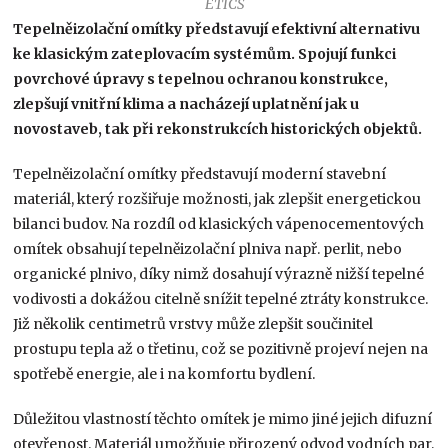
ETICS
Tepelněizolační omítky představují efektivní alternativu
ke klasickým zateplovacím systémům. Spojují funkci
povrchové úpravy s tepelnou ochranou konstrukce,
zlepšují vnitřní klima a nacházejí uplatnění jak u
novostaveb, tak při rekonstrukcích historických objektů.
Tepelněizolační omítky představují moderní stavební
materiál, který rozšiřuje možnosti, jak zlepšit energetickou
bilanci budov. Na rozdíl od klasických vápenocementových
omítek obsahují tepelněizolační plniva např. perlit, nebo
organické plnivo, díky nimž dosahují výrazně nižší tepelné
vodivosti a dokážou citelně snížit tepelné ztráty konstrukce.
Již několik centimetrů vrstvy může zlepšit součinitel
prostupu tepla až o třetinu, což se pozitivně projeví nejen na
spotřebě energie, ale i na komfortu bydlení.
Důležitou vlastností těchto omítek je mimo jiné jejich difuzní
otevřenost. Materiál umožňuje přirozený odvod vodních par,