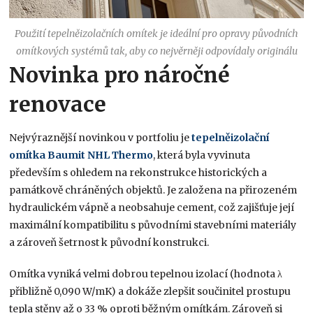
Použití tepelněizolačních omítek je ideální pro opravy původních
omítkových systémů tak, aby co nejvěrněji odpovídaly originálu
Novinka pro náročné
renovace
Nejvýraznější novinkou v portfoliu je
tepelněizolační
omítka Baumit NHL Thermo
, která byla vyvinuta
především s ohledem na rekonstrukce historických a
památkově chráněných objektů. Je založena na přirozeném
hydraulickém vápně a neobsahuje cement, což zajišťuje její
maximální kompatibilitu s původními stavebními materiály
a zároveň šetrnost k původní konstrukci.
Omítka vyniká velmi dobrou tepelnou izolací (hodnota λ
přibližně 0,090 W/mK) a dokáže zlepšit součinitel prostupu
tepla stěny až o 33 % oproti běžným omítkám. Zároveň si