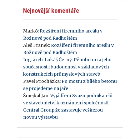
Nejnovější komentáře
Mark8
:
Rozšíření firemního areálu v
Rožnově pod Radhoštěm
Aleš Franek
:
Rozšíření firemního areálu v
Rožnově pod Radhoštěm
Ing. arch. Lukáš Černý
:
Pěnobeton a jeho
současnost i budoucnost v základových
konstrukcích průmyslových staveb
Pavel Procházka
:
Po mostu z bílého betonu
se projedeme na jaře
Šmejkal Jan
:
Vyjádření Svazu podnikatelů
ve stavebnictví k oznámení společnosti
Central Group,že zastavuje veškerou
novou výstavbu