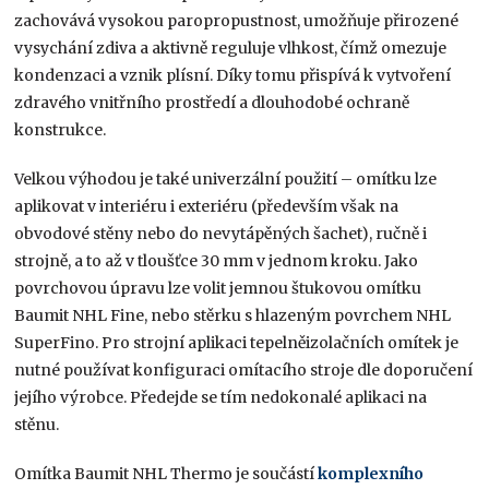
zachovává vysokou paropropustnost, umožňuje přirozené
vysychání zdiva a aktivně reguluje vlhkost, čímž omezuje
kondenzaci a vznik plísní. Díky tomu přispívá k vytvoření
zdravého vnitřního prostředí a dlouhodobé ochraně
konstrukce.
Velkou výhodou je také univerzální použití – omítku lze
aplikovat v interiéru i exteriéru (především však na
obvodové stěny nebo do nevytápěných šachet), ručně i
strojně, a to až v tloušťce 30 mm v jednom kroku. Jako
povrchovou úpravu lze volit jemnou štukovou omítku
Baumit NHL Fine, nebo stěrku s hlazeným povrchem NHL
SuperFino. Pro strojní aplikaci tepelněizolačních omítek je
nutné používat konfiguraci omítacího stroje dle doporučení
jejího výrobce. Předejde se tím nedokonalé aplikaci na
stěnu.
Omítka Baumit NHL Thermo je součástí
komplexního