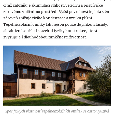
čímž zabraňuje akumulaci vlhkosti ve zdivu a přispívá ke
zdravému vnitřnímu prostředí. Vyšší povrchová teplota stěn
zároveň snižuje riziko kondenzace a vzniku plísní.
Tepelněizolační omítky tak nejsou pouze doplňkem fasády,
ale aktivní součástí stavební fyziky konstrukce, která
zvyšuje její dlouhodobou funkčnost i životnost.
Specifických vlastností tepelněizolačních omítek se často využívá