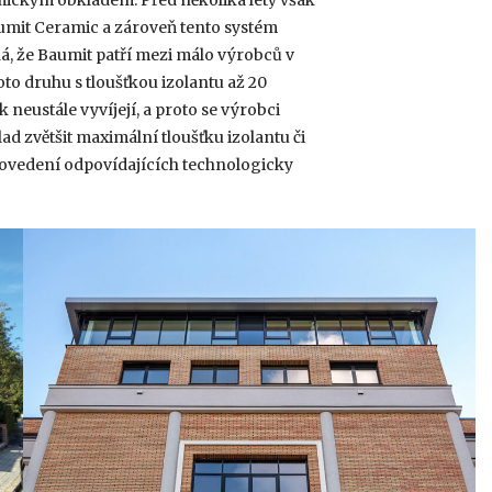
ickým obkladem. Před několika lety však
mit Ceramic a zároveň tento systém
ná, že Baumit patří mezi málo výrobců v
to druhu s tloušťkou izolantu až 20
 neustále vyvíjejí, a proto se výrobci
ad zvětšit maximální tloušťku izolantu či
rovedení odpovídajících technologicky