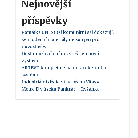
Nejnovější
příspěvky
Památka UNESCO i komunitní sál dokazují,
že moderní materiály nejsou jen pro
novostavby
Dostupné bydlení nevyřeší jen nová
výstavba
ARTEVO kompletuje nabídku okenního
systému
Industriální dědictví na břehu Vltavy
Metro D v úseku Pankrác – Ryšánka