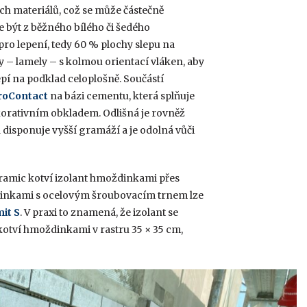
ch materiálů, což se může částečně
e být z běžného bílého či šedého
pro lepení, tedy 60 % plochy slepu na
 – lamely – s kolmou orientací vláken, aby
epí na podklad celoplošně. Součástí
roContact
na bázi cementu, která splňuje
rativním obkladem. Odlišná je rovněž
á disponuje vyšší gramáží a je odolná vůči
ramic kotví izolant hmoždinkami přes
inkami s ocelovým šroubovacím trnem lze
it S
. V praxi to znamená, že izolant se
 kotví hmoždinkami v rastru 35 × 35 cm,