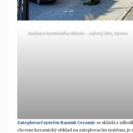
Realizace keramického obkladu – rodinný dům, Ostrava.
Zateplovací systém Baumit Ceramic
se skládá z někol
chceme keramický obklad na zateplovacím systému, je 