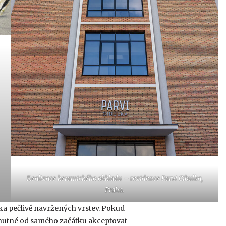
Realizace keramického obkladu – rezidence Parvi Cibulka,
Praha.
ika pečlivě navržených vrstev. Pokud
nutné od samého začátku akceptovat