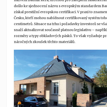
názvem Baumit Kera, určenou pro zateplení fasád keram
došlo ke sjednocení názvu s evropským standardem Bau
získal prestižní evropskou certifikaci. V praxi to zname
Česku, kteří mohou nabídnout certifikovaný systém toho
centimetrů. Situace na trhu i požadavky investorů se však
snaží aktualizovat současně platnou legislativu – napříkl
rozměry a typy obkladových pásků. To však vyžaduje p
náročných zkoušek těchto materiálů.