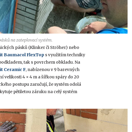
ásků na zateplovací systém.
ckých pásků (Klinker či Ströher) nebo
umit Baumacol FlexTop
s využitím techniky
 s podkladem, tak s povrchem obkladu. Na
t Ceramic F
, nabízenou v 9 barevných
 velikosti 4 × 4 m a šířkou spáry do 20
ého postupu zaručují, že systém odolá
ytuje pětiletou záruku na celý systém