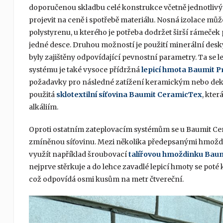
doporučenou skladbu celé konstrukce včetně jednotlivý
projevit na ceně i spotřebě materiálu. Nosná izolace můž
polystyrenu, u kterého je potřeba dodržet širší rámeček 
jedné desce. Druhou možností je použití minerální desky
byly zajištěny odpovídající pevnostní parametry. Ta se l
systému je také vysoce přídržná
lepicí hmota Baumit P
požadavky pro následné zatížení keramickým nebo deko
použitá
sklotextilní síťovina Baumit CeramicTex
, kter
alkáliím.
Oproti ostatním zateplovacím systémům se u Baumit Ce
zmíněnou síťovinu. Mezi několika předepsanými hmožd
využít například šroubovací
talířovou hmoždinku Baum
nejprve stěrkuje a do lehce zavadlé lepicí hmoty se poté
což odpovídá osmi kusům na metr čtvereční.