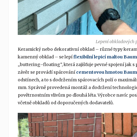
Lepení obkladových p
Keramický nebo dekorativní obklad – různé typy kerami
kamenný obklad – se lepí
flexibilní lepicí maltou Ba
„buttering–floating“, která zajišťuje pevné spojení jak
závěr se provádí spárování
cementovou hmotou Baumi
odstínech, a to s dodržením spárovacích polí o maximální
mm. Správně provedená montáž a dodržení technologick
povětrnostním vlivům po dlouhá léta. Výrobce navíc posk
včetně obkladů od doporučených dodavatelů.