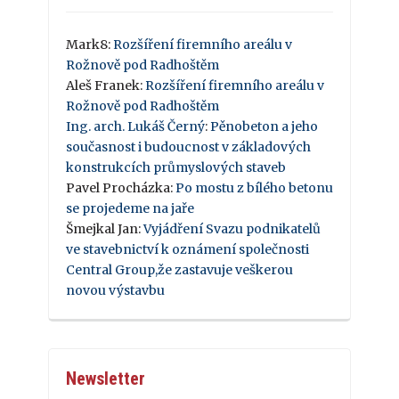
Mark8
:
Rozšíření firemního areálu v
Rožnově pod Radhoštěm
Aleš Franek
:
Rozšíření firemního areálu v
Rožnově pod Radhoštěm
Ing. arch. Lukáš Černý
:
Pěnobeton a jeho
současnost i budoucnost v základových
konstrukcích průmyslových staveb
Pavel Procházka
:
Po mostu z bílého betonu
se projedeme na jaře
Šmejkal Jan
:
Vyjádření Svazu podnikatelů
ve stavebnictví k oznámení společnosti
Central Group,že zastavuje veškerou
novou výstavbu
Newsletter