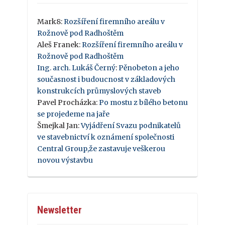
Mark8
:
Rozšíření firemního areálu v
Rožnově pod Radhoštěm
Aleš Franek
:
Rozšíření firemního areálu v
Rožnově pod Radhoštěm
Ing. arch. Lukáš Černý
:
Pěnobeton a jeho
současnost i budoucnost v základových
konstrukcích průmyslových staveb
Pavel Procházka
:
Po mostu z bílého betonu
se projedeme na jaře
Šmejkal Jan
:
Vyjádření Svazu podnikatelů
ve stavebnictví k oznámení společnosti
Central Group,že zastavuje veškerou
novou výstavbu
Newsletter