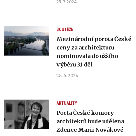
25. 7. 2024
SOUTĚŽE
Mezinárodní porota České
ceny za architekturu
nominovala do užšího
výběru 31 děl
28. 6. 2024
AKTUALITY
Pocta České komory
architektů bude udělena
Zdence Marii Novákové