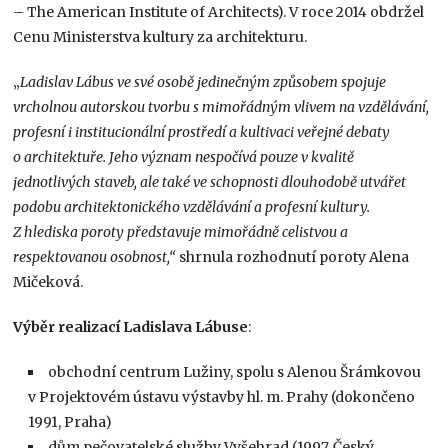
– The American Institute of Architects). V roce 2014 obdržel
Cenu Ministerstva kultury za architekturu.
„
Ladislav Lábus ve své osobě jedinečným způsobem spojuje
vrcholnou autorskou tvorbu s mimořádným vlivem na vzdělávání,
profesní i institucionální prostředí a kultivaci veřejné debaty
o architektuře. Jeho význam nespočívá pouze v kvalitě
jednotlivých staveb, ale také ve schopnosti dlouhodobě utvářet
podobu architektonického vzdělávání a profesní kultury.
Z hlediska poroty představuje mimořádně celistvou a
respektovanou osobnost,“
shrnula rozhodnutí poroty Alena
Mičeková.
Výběr realizací Ladislava Lábuse
:
obchodní centrum Lužiny, spolu s Alenou Šrámkovou
v Projektovém ústavu výstavby hl. m. Prahy (dokončeno
1991, Praha)
dům pečovatelské služby Vyšehrad (1997, Český