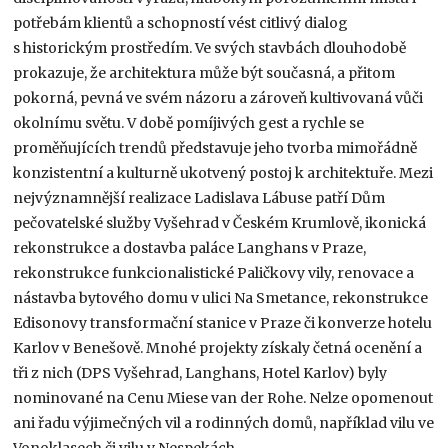
potřebám klientů a schopností vést citlivý dialog
s historickým prostředím. Ve svých stavbách dlouhodobě
prokazuje, že architektura může být současná, a přitom
pokorná, pevná ve svém názoru a zároveň kultivovaná vůči
okolnímu světu. V době pomíjivých gest a rychle se
proměňujících trendů představuje jeho tvorba mimořádně
konzistentní a kulturně ukotvený postoj k architektuře. Mezi
nejvýznamnější realizace Ladislava Lábuse patří Dům
pečovatelské služby Vyšehrad v Českém Krumlově, ikonická
rekonstrukce a dostavba paláce Langhans v Praze,
rekonstrukce funkcionalistické Paličkovy vily, renovace a
nástavba bytového domu v ulici Na Smetance, rekonstrukce
Edisonovy transformační stanice v Praze či konverze hotelu
Karlov v Benešově. Mnohé projekty získaly četná ocenění a
tři z nich (DPS Vyšehrad, Langhans, Hotel Karlov) byly
nominované na Cenu Miese van der Rohe. Nelze opomenout
ani řadu výjimečných vil a rodinných domů, například vilu ve
Vonoklasech či vilu v Nespekách.