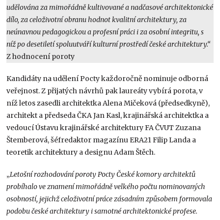
udělována za mimořádně kultivované a nadčasové architektonické
dílo, za celoživotní obranu hodnot kvalitní architektury, za
neúnavnou pedagogickou a profesní práci i za osobní integritu, s
níž po desetiletí spoluutváří kulturní prostředí české architektury.“
Z hodnocení poroty
Kandidáty na udělení Pocty každoročně nominuje odborná
veřejnost. Z přijatých návrhů pak laureáty vybírá porota, v
níž letos zasedli architektka Alena Mičeková (předsedkyně),
architekt a předseda ČKA Jan Kasl, krajinářská architektka a
vedoucí Ústavu krajinářské architektury FA ČVUT Zuzana
Štemberová, šéfredaktor magazínu ERA21 Filip Landa a
teoretik architektury a designu Adam Štěch.
„
Letošní rozhodování poroty Pocty České komory architektů
probíhalo ve znamení mimořádně velkého počtu nominovaných
osobností, jejichž celoživotní práce zásadním způsobem formovala
podobu české architektury i samotné architektonické profese.