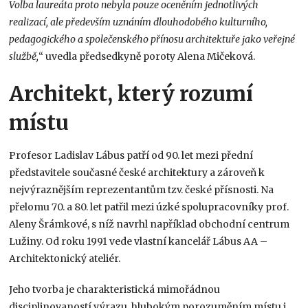
Volba laureáta proto nebyla pouze oceněním jednotlivých
realizací, ale především uznáním dlouhodobého kulturního,
pedagogického a společenského přínosu architektuře jako veřejné
službě,
“ uvedla předsedkyně poroty Alena Mičeková.
Architekt, který rozumí
místu
Profesor Ladislav Lábus patří od 90. let mezi přední
představitele současné české architektury a zároveň k
nejvýraznějším reprezentantům tzv. české přísnosti. Na
přelomu 70. a 80. let patřil mezi úzké spolupracovníky prof.
Aleny Šrámkové, s níž navrhl například obchodní centrum
Lužiny. Od roku 1991 vede vlastní kancelář Lábus AA –
Architektonický ateliér.
Jeho tvorba je charakteristická mimořádnou
disciplinovaností výrazu, hlubokým porozuměním místu i