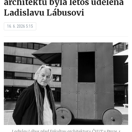
architektů byla letos udělena
Ladislavu Lábusovi
16. 6. 2026 5:15
Ladislav Lábus před Fakultou architektury ČVUT v Praze, s