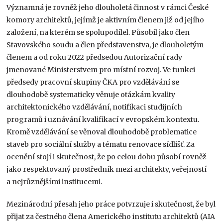
Významná je rovněž jeho dlouholetá činnost v rámci České
komory architektů, jejímž je aktivním členem již od jejího
založení, na kterém se spolupodílel. Působil jako člen
Stavovského soudu a člen představenstva, je dlouholetým
členem a od roku 2022 předsedou Autorizační rady
jmenované Ministerstvem pro místní rozvoj. Ve funkci
předsedy pracovní skupiny ČKA pro vzdělávání se
dlouhodobě systematicky věnuje otázkám kvality
architektonického vzdělávání, notifikaci studijních
programů i uznávání kvalifikací v evropském kontextu.
Kromě vzdělávání se věnoval dlouhodobě problematice
staveb pro sociální služby a tématu renovace sídlišť. Za
ocenění stojí i skutečnost, že po celou dobu působí rovněž
jako respektovaný prostředník mezi architekty, veřejností
a nejrůznějšími institucemi.
Mezinárodní přesah jeho práce potvrzuje i skutečnost, že byl
přijat za čestného člena Amerického institutu architektů (AIA