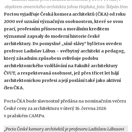
objektem amerického architekta Johna Hejduka, foto: Štěpán Hon
Poctou vyjadřuje Česká komora architektů (ČKA) od roku
2000 své uznání význačným osobnostem, které se svou
prací, profesním přínosem a morálním kreditem
významně zapsaly do moderní historie české
architektury. Do pomyslné „síně slávy“ byl letos uveden
profesor Ladislav Lábus – svébytný architekt a pedagog,
který zásadním způsobem ovlivňuje podobu
architektonického vzdělávání na Fakultě architektury
ČVUT, a respektovaná osobnost, jež přes třicet let hájí
architektonickou profesi a její poslání také jako aktivní
člen ČKA.
Pocta ČKA bude slavnostně předána na nominačním večeru
České ceny za architekturu v úterý 16. června 2026
v pražském CAMPu.
„Pocta České komory architektů je profesoru Ladislavu Lábusovi