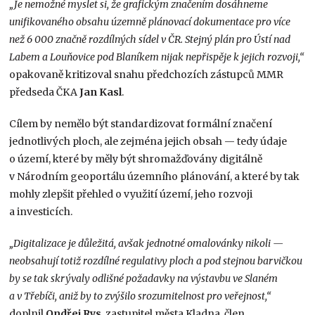
„Je nemožné myslet si, že grafickým značením dosáhneme
unifikovaného obsahu územně plánovací dokumentace pro více
než 6 000 značně rozdílných sídel v ČR. Stejný plán pro Ústí nad
Labem a Louňovice pod Blaníkem nijak nepřispěje k jejich rozvoji,“
opakovaně kritizoval snahu předchozích zástupců MMR
předseda ČKA
Jan Kasl
.
Cílem by nemělo být standardizovat formální značení
jednotlivých ploch, ale zejména jejich obsah — tedy údaje
o území, které by měly být shromažďovány digitálně
v Národním geoportálu územního plánování, a které by tak
mohly zlepšit přehled o využití území, jeho rozvoji
a investicích.
„Digitalizace je důležitá, avšak jednotné omalovánky nikoli —
neobsahují totiž rozdílné regulativy ploch a pod stejnou barvičkou
by se tak skrývaly odlišné požadavky na výstavbu ve Slaném
a v Třebíči, aniž by to zvýšilo srozumitelnost pro veřejnost,“
doplnil
Ondřej Rys
, zastupitel města Kladna, člen