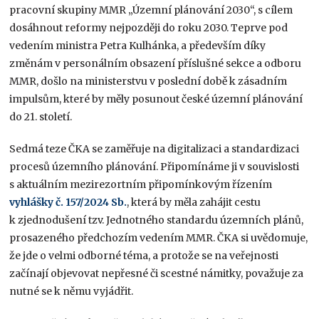
pracovní skupiny MMR „Územní plánování 2030“, s cílem
dosáhnout reformy nejpozději do roku 2030. Teprve pod
vedením ministra Petra Kulhánka, a především díky
změnám v personálním obsazení příslušné sekce a odboru
MMR, došlo na ministerstvu v poslední době k zásadním
impulsům, které by měly posunout české územní plánování
do 21. století.
Sedmá teze ČKA se zaměřuje na digitalizaci a standardizaci
procesů územního plánování. Připomínáme ji v souvislosti
s aktuálním mezirezortním připomínkovým řízením
vyhlášky č. 157/2024 Sb.
, která by měla zahájit cestu
k zjednodušení tzv. Jednotného standardu územních plánů,
prosazeného předchozím vedením MMR. ČKA si uvědomuje,
že jde o velmi odborné téma, a protože se na veřejnosti
začínají objevovat nepřesné či scestné námitky, považuje za
nutné se k němu vyjádřit.