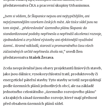
představenstva ČKA a pracovní skupiny Urbanismus.
„Jsem si vědom, že Šlapanice nejsou ani nejtypičtějším, ani
nejvýznamnějším vzorkem českých měst. Ale tisíce sídel jsou na
tom stejně… ‚překreslování‘ územního plánu Šlapanic do
standardizované podoby nepřinesla a nepřináší akceleraci rozvoje,
zjednodušení a zrychlení výstavby ani efektivnější využívání
území… Kromě nákladů, starostí a promarněného času všech
zúčastněných určitě nepřinesla zhola nic,“
uvedl člen
představenstva
Stašek Žerava
.
Zcela neoprávněné jsou obavy projektantů liniových staveb,
jako jsou dálnice, vysokorychlostní tratě, produktovody či
energetické páteřní stavby. Tyto stavby se totiž neprojektují
podle územních plánů jednotlivých obcí, ale na základě
jednotného celostátního „územního rozvojového plánu“
a krajských zásad územního rozvoje, které mají přednost
před obsahem územních plánů sídel.