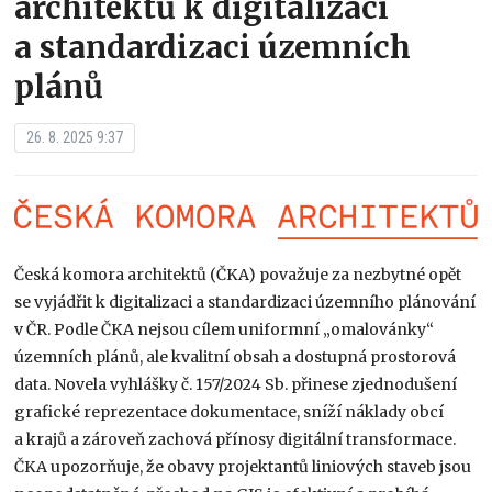
architektů k digitalizaci
a standardizaci územních
plánů
26. 8. 2025 9:37
Česká komora architektů (ČKA) považuje za nezbytné opět
se vyjádřit k digitalizaci a standardizaci územního plánování
v ČR. Podle ČKA nejsou cílem uniformní „omalovánky“
územních plánů, ale kvalitní obsah a dostupná prostorová
data. Novela vyhlášky č. 157/2024 Sb. přinese zjednodušení
grafické reprezentace dokumentace, sníží náklady obcí
a krajů a zároveň zachová přínosy digitální transformace.
ČKA upozorňuje, že obavy projektantů liniových staveb jsou