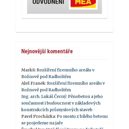
Nejnovější komentáře
Mark8
:
Rozšíření firemního areálu v
Rožnově pod Radhoštěm
Aleš Franek
:
Rozšíření firemního areálu v
Rožnově pod Radhoštěm
Ing. arch. Lukáš Černý
:
Pěnobeton a jeho
současnost i budoucnost v základových
konstrukcích průmyslových staveb
Pavel Procházka
:
Po mostu z bílého betonu
se projedeme na jaře