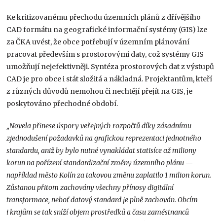
Ke kritizovanému přechodu územních plánů z dřívějšího
CAD formátu na geografické informační systémy (GIS) lze
za ČKA uvést, že obce potřebují v územním plánování
pracovat především s prostorovými daty, což systémy GIS
umožňují nejefektivněji. Syntéza prostorových dat z výstupů
CAD je pro obce i stát složitá a nákladná. Projektantům, kteří
z různých důvodů nemohou či nechtějí přejít na GIS, je
poskytováno přechodné období.
„Novela přinese úspory veřejných rozpočtů díky zásadnímu
zjednodušení požadavků na grafickou reprezentaci jednotného
standardu, aniž by bylo nutné vynakládat statisíce až miliony
korun na pořízení standardizační změny územního plánu —
například město Kolín za takovou změnu zaplatilo 1 milion korun.
Zůstanou přitom zachovány všechny přínosy digitální
transformace, neboť datový standard je plně zachován. Obcím
i krajům se tak sníží objem prostředků a času zaměstnanců