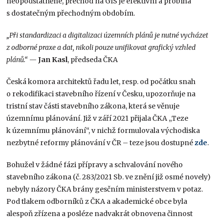
neopodstatněné, přechod na GIS je efektivní a probíhá
s dostatečným přechodným obdobím.
„Při standardizaci a digitalizaci územních plánů je nutné vycházet
z odborné praxe a dat, nikoli pouze unifikovat grafický vzhled
plánů.“
—
Jan Kasl
, předseda ČKA
Česká komora architektů řadu let, resp. od počátku snah
o rekodifikaci stavebního řízení v Česku, upozorňuje na
tristní stav části stavebního zákona, která se věnuje
územnímu plánování. Již v září 2021 přijala ČKA „Teze
k územnímu plánování“, v nichž formulovala východiska
nezbytné reformy plánování v ČR – teze jsou dostupné
zde
.
Bohužel v žádné fázi přípravy a schvalování nového
stavebního zákona (č. 283/2021 Sb. ve znění již osmé novely)
nebyly názory ČKA brány gesčním ministerstvem v potaz.
Pod tlakem odborníků z ČKA a akademické obce byla
alespoň zřízena a posléze nadvakrát obnovena činnost