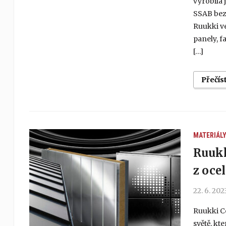
vyrobila 
SSAB bez 
Ruukki ve
panely, f
[…]
Přečís
MATERIÁL
Ruukk
z oce
22. 6. 202
Ruukki Co
světě, kt