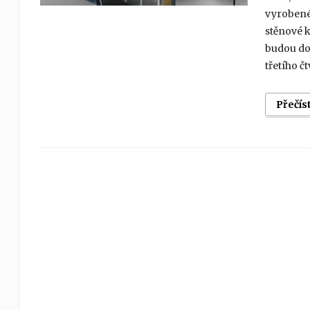
vyrobené 
stěnové k
budou do
třetího čt
Přečís