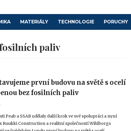
MIKA
MATERIÁLY
TECHNOLOGIE
PORUCHY
fosilních paliv
Y
tavujeme první budovu na světě s ocelí
enou bez fosilních paliv
3
ti Peab a SSAB udělaly další krok ve své spolupráci a nyní
s Ruukki Construction a realitní společností Wihlborgs
jí ve švédském Lundu první budovu na světě s ocelí