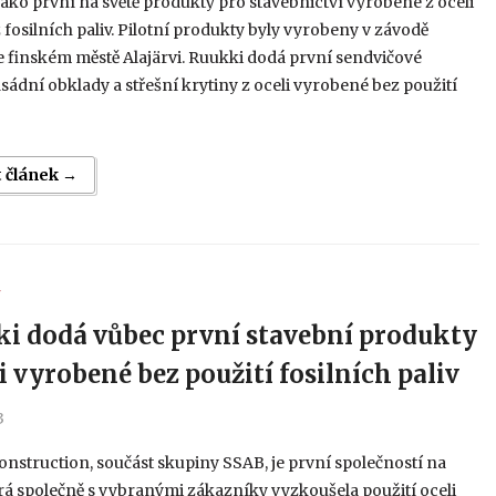
jako první na světě produkty pro stavebnictví vyrobené z oceli
fosilních paliv. Pilotní produkty byly vyrobeny v závodě
 finském městě Alajärvi. Ruukki dodá první sendvičové
asádní obklady a střešní krytiny z oceli vyrobené bez použití
t článek →
Y
i dodá vůbec první stavební produkty
li vyrobené bez použití fosilních paliv
3
nstruction, součást skupiny SSAB, je první společností na
erá společně s vybranými zákazníky vyzkoušela použití oceli