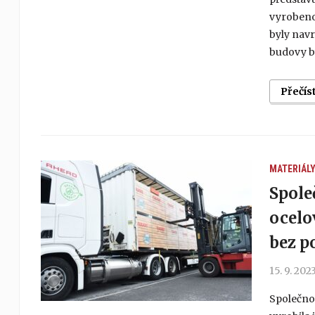
vyrobenou
byly navr
budovy b
Přečís
MATERIÁL
Spole
ocelo
bez po
15. 9. 202
Společnos