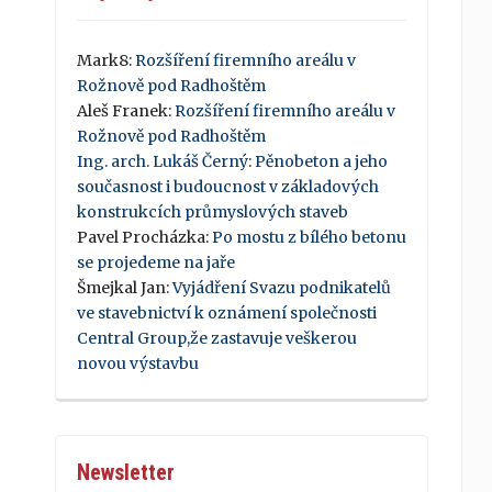
Mark8
:
Rozšíření firemního areálu v
Rožnově pod Radhoštěm
Aleš Franek
:
Rozšíření firemního areálu v
Rožnově pod Radhoštěm
Ing. arch. Lukáš Černý
:
Pěnobeton a jeho
současnost i budoucnost v základových
konstrukcích průmyslových staveb
Pavel Procházka
:
Po mostu z bílého betonu
se projedeme na jaře
Šmejkal Jan
:
Vyjádření Svazu podnikatelů
ve stavebnictví k oznámení společnosti
Central Group,že zastavuje veškerou
novou výstavbu
Newsletter