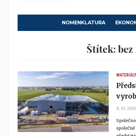
NOMENKLATURA
EKONO
Štítek:
bez 
MATERIÁL
Předs
vyrob
8. 11. 202
Společnos
společně 
představu