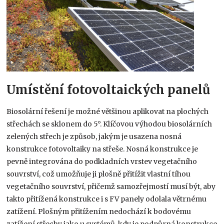
Umístění fotovoltaických panelů
Biosolární řešení je možné většinou aplikovat na plochých
střechách se sklonem do 5°. Klíčovou výhodou biosolárních
zelených střech je způsob, jakým je usazena nosná
konstrukce fotovoltaiky na střeše. Nosná konstrukce je
pevně integrována do podkladních vrstev vegetačního
souvrství, což umožňuje ji plošně přitížit vlastní tíhou
vegetačního souvrství, přičemž samozřejmostí musí být, aby
takto přitížená konstrukce i s FV panely odolala větrnému
zatížení. Plošným přitížením nedochází k bodovému
zatížení střechy jako u systémů, kdy je podpůrná konstrukce