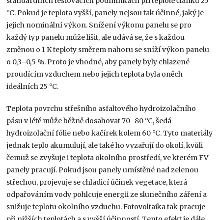
standardních testovacích podmínkách při teplotě článků 25
°C. Pokud je teplota vyšší, panely nejsou tak účinné, jaký je
jejich nominální výkon. Snížení výkonu panelu se pro
každý typ panelu může lišit, ale udává se, že s každou
změnou o 1 K teploty směrem nahoru se sníží výkon panelu
o 0,3–0,5 %. Proto je vhodné, aby panely byly chlazené
proudícím vzduchem nebo jejich teplota byla oněch
ideálních 25 °C.
Teplota povrchu střešního asfaltového hydroizolačního
pásu v létě může běžně dosahovat 70–80 °C, šedá
hydroizolační fólie nebo kačírek kolem 60 °C. Tyto materiály
jednak teplo akumulují, ale také ho vyzařují do okolí, kvůli
čemuž se zvyšuje i teplota okolního prostředí, ve kterém FV
panely pracují. Pokud jsou panely umístěné nad zelenou
střechou, projevuje se chladicí účinek vegetace, která
odpařováním vody pohlcuje energii ze slunečního záření a
snižuje teplotu okolního vzduchu. Fotovoltaika tak pracuje
při nižších teplotách a s vyšší účinností. Tento efekt je dále