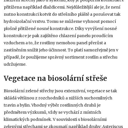
přitížena například dlaždicemi. Nejdůležitější ale je, že není
nutno konstrukci kotvit do střešního pláště a porušovat tak
hydroizolační vrstvu. Tomu se můžeme vyhnout pomocí
plošně přitížené nosné konstrukce. Díky vyvýšení nosné
konstrukce je pak zajištěno chlazení panelu proudícím
vzduchem a to, že rostliny nemohou panel přerůst a
zastíněním snížit jeho účinnost. To platí samozřejmě jen v
případě, že použijeme správný sortiment rostlin a střechu
udržujeme.
Vegetace na biosolární střeše
Biosolární zelené střechy jsou extenzivní, vegetace se tak
skládá většinou z rozchodníků a nižších suchomilných
travin a bylin. Vhodný výběr rostlinných druhů je
předmětem výzkumů, vždy se vychází z místních
klimatických podmínek. V souvislosti s biosolárními
zelenými střechami se zkoumají například druhy: Asteriscus