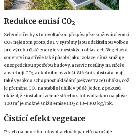
Redukce emisí CO
2
Zelené střechy s fotovoltaikou přispívají ke snižování emisí
CO
nejenom proto, že FV systémy jsou udržitelnou volbou
2
pro výrobu čisté energie v městských oblastech. Vegetační
souvrství na střeše také působí jako izolace, čímž snižuje
energetickou spotřebu budovy, a navíc rostliny na střeše
absorbují CO
z okolního ovzduší. Střešní substráty mají
2
také vysokou schopnost ukládání (sekvestrace) uhlíku, což
je přeměna CO
na stabilní uhlík v půdě. Jeden z pokusů
2
ukázal, že instalací zelené střechy s fotovoltaikou na ploše
2
300 m
je možné snížit emise CO
o 13–1302 kg/rok.
2
Čisticí efekt vegetace
Prach na povrchu fotovoltaických panelů narušuje