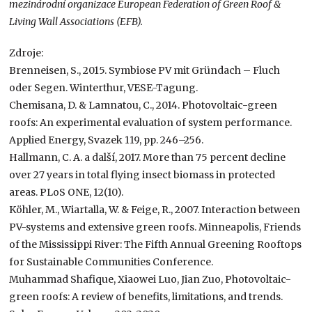
mezinárodní organizace European Federation of Green
Roof &
Living Wall Associations (EFB).
Zdroje:
Brenneisen, S., 2015. Symbiose PV mit Gründach – Fluch
oder Segen. Winterthur, VESE-Tagung.
Chemisana, D. & Lamnatou, C., 2014. Photovoltaic-green
roofs: An experimental evaluation of system performance.
Applied Energy, Svazek 119, pp. 246–256.
Hallmann, C. A. a další, 2017. More than 75 percent decline
over 27 years in total flying insect biomass in protected
areas. PLoS ONE, 12(10).
Köhler, M., Wiartalla, W. & Feige, R., 2007. Interaction between
PV-systems and extensive green roofs. Minneapolis, Friends
of the Mississippi River: The Fifth Annual Greening Rooftops
for Sustainable Communities Conference.
Muhammad Shafique, Xiaowei Luo, Jian Zuo, Photovoltaic-
green roofs: A review of benefits, limitations, and trends.