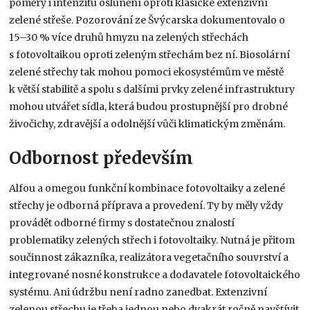
poměry i intenzitu oslunění oproti klasické extenzivní
zelené střeše. Pozorování ze Švýcarska dokumentovalo o
15–30 % více druhů hmyzu na zelených střechách
s fotovoltaikou oproti zeleným střechám bez ní. Biosolární
zelené střechy tak mohou pomoci ekosystémům ve městě
k větší stabilitě a spolu s dalšími prvky zelené infrastruktury
mohou utvářet sídla, která budou prostupnější pro drobné
živočichy, zdravější a odolnější vůči klimatickým změnám.
Odbornost především
Alfou a omegou funkční kombinace fotovoltaiky a zelené
střechy je odborná příprava a provedení. Ty by měly vždy
provádět odborné firmy s dostatečnou znalostí
problematiky zelených střech i fotovoltaiky. Nutná je přitom
součinnost zákazníka, realizátora vegetačního souvrství a
integrované nosné konstrukce a dodavatele fotovoltaického
systému. Ani údržbu není radno zanedbat. Extenzivní
zelenou střechu je třeba jednou nebo dvakrát ročně navštívit