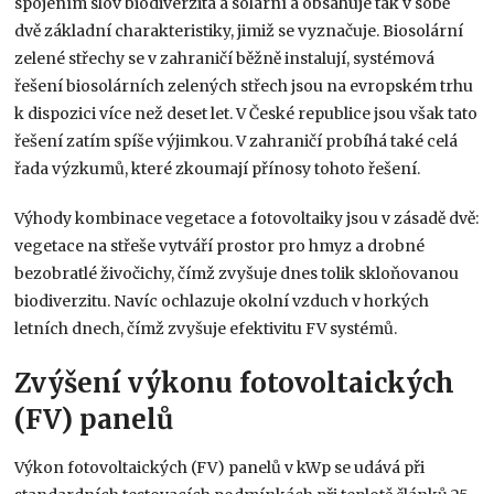
spojením slov biodiverzita a solární a obsahuje tak v sobě
dvě základní charakteristiky, jimiž se vyznačuje. Biosolární
zelené střechy se v zahraničí běžně instalují, systémová
řešení biosolárních zelených střech jsou na evropském trhu
k dispozici více než deset let. V České republice jsou však tato
řešení zatím spíše výjimkou. V zahraničí probíhá také celá
řada výzkumů, které zkoumají přínosy tohoto řešení.
Výhody kombinace vegetace a fotovoltaiky jsou v zásadě dvě:
vegetace na střeše vytváří prostor pro hmyz a drobné
bezobratlé živočichy, čímž zvyšuje dnes tolik skloňovanou
biodiverzitu. Navíc ochlazuje okolní vzduch v horkých
letních dnech, čímž zvyšuje efektivitu FV systémů.
Zvýšení výkonu fotovoltaických
(FV) panelů
Výkon fotovoltaických (FV) panelů v kWp se udává při