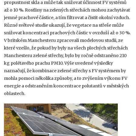
propustnost skla a může tak snižovat účinnost FV systémů
až o 10 %. Rostliny na zelených střechách mohou zachytávat
jemné prachové částice, a tím filtrovat a čistit okolní vzduch.
Různé světové studie ukazují, že vegetace na střeše může
snižovat koncentraci prachových částic v ovzduší až o 30 %.
V britském Manchesteru zpracovali modelovou studii, ze
které vzešlo, že pokud by byly na všech plochých střechách
Manchesteru zelené střechy, bylo by ročně odstraněno 210
kg polétavého prachu PM10. Výše uvedené výsledky
naznačují, že kombinace zelené střechy s FV systémem by
mohla pomoci několika způsoby, a to zvýšením výkonu FV
energie a odstraněním koncentrace polutantů v městských
oblastech.