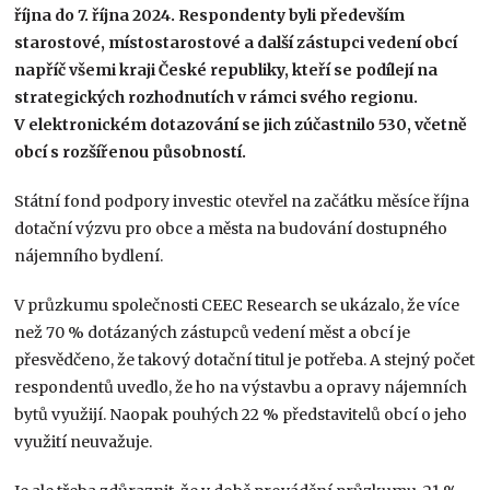
října do 7. října 2024. Respondenty byli především
starostové, místostarostové a další zástupci vedení obcí
napříč všemi kraji České republiky, kteří se podílejí na
strategických rozhodnutích v rámci svého regionu.
V elektronickém dotazování se jich zúčastnilo 530, včetně
obcí s rozšířenou působností.
Státní fond podpory investic otevřel na začátku měsíce října
dotační výzvu pro obce a města na budování dostupného
nájemního bydlení.
V průzkumu společnosti CEEC Research se ukázalo, že více
než 70 % dotázaných zástupců vedení měst a obcí je
přesvědčeno, že takový dotační titul je potřeba. A stejný počet
respondentů uvedlo, že ho na výstavbu a opravy nájemních
bytů využijí. Naopak pouhých 22 % představitelů obcí o jeho
využití neuvažuje.