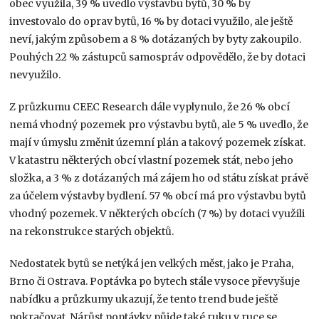
obec využila, 39 % uvedlo výstavbu bytů, 30 % by
investovalo do oprav bytů, 16 % by dotaci využilo, ale ještě
neví, jakým způsobem a 8 % dotázaných by byty zakoupilo.
Pouhých 22 % zástupců samospráv odpovědělo, že by dotaci
nevyužilo.
Z průzkumu CEEC Research dále vyplynulo, že 26 % obcí
nemá vhodný pozemek pro výstavbu bytů, ale 5 % uvedlo, že
mají v úmyslu změnit územní plán a takový pozemek získat.
V katastru některých obcí vlastní pozemek stát, nebo jeho
složka, a 3 % z dotázaných má zájem ho od státu získat právě
za účelem výstavby bydlení. 57 % obcí má pro výstavbu bytů
vhodný pozemek. V některých obcích (7 %) by dotaci využili
na rekonstrukce starých objektů.
Nedostatek bytů se netýká jen velkých měst, jako je Praha,
Brno či Ostrava. Poptávka po bytech stále vysoce převyšuje
nabídku a průzkumy ukazují, že tento trend bude ještě
pokračovat. Nárůst poptávky půjde také ruku v ruce se