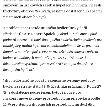
snižováním úrokových sazeb u hypotečních úvěrů. Více jak
tři čtvrtiny obcí (78 %) uvádí, že nemá dostatečnou kapacitu
nájemních obecních bytů.
K problematice (ne)dostupného bydlení se vyjádřil i
předseda ČKAIT,
Robert Špalek
:
„Pokud by stát smysluplně
podpořil výstavbu cenově dostupného a udržitelného bydlení i pro
mladé páry, mohlo by to mít z dlouhodobého hlediska pozitivní
dopad na státní rozpočet. Více narozených dětí souvisí s počtem
budoucích daňových poplatníků, a tedy i s udržitelností
důchodového systému. I proto se ČKAIT zapojila do diskuze o
dostupném bydlení.“
Jako nedostatečné považuje současné systémy podpory
bydlení ze strany státu 48 % účastníků průzkumu. Podle 27
% je dostatečné pouze řešení bytové nouze pro
nízkopříjmové skupiny prostřednictvím příspěvku a podle
16 % pro stejnou skupinu lidí prostřednictvím doplatku.