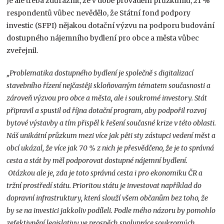
Je ale třeba zdůraznit, že v době provádění průzkumu, 21 %
respondentů vůbec nevědělo, že Státní fond podpory
investic (SFPI) nějakou dotační výzvu na podporu budování
dostupného nájemního bydlení pro obce a města vůbec
zveřejnil.
„Problematika dostupného bydlení je společně s digitalizací
stavebního řízení nejčastěji skloňovaným tématem současnosti a
zároveň výzvou pro obce a města, ale i soukromé investory. Stát
připravil a spustil od října dotační program, aby podpořil rozvoj
bytové výstavby a tím přispěl k řešení současné krize v této oblasti.
Náš unikátní průzkum mezi více jak pěti sty zástupci vedení měst a
obcí ukázal, že více jak 70 % z nich je přesvědčeno, že je to správná
cesta a stát by měl podporovat dostupné nájemní bydlení.
Otázkou ale je, zda je toto správná cesta i pro ekonomiku ČR a
tržní prostředí státu. Prioritou státu je investovat například do
dopravní infrastruktury, která slouží všem občanům bez toho, že
by se na investici jakkoliv podíleli. Podle mého názoru by pomohlo
zefektivnění legislativy ve prospěch spolupráce soukromých