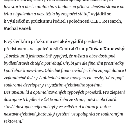
investorů a obcí a mohla by v budoucnu přinést zlepšení situace na
trhu s bydlením a nezatížila by rozpočet státu,“
vyjádřil se
k výsledkům průzkumu ředitel společnosti CEEC Research,
Michal Vacek
.
K výsledkům průzkumu se také vyjádřil předseda
představenstva společnosti Central Group
Dušan Kunovský
:
„Z průzkumů jednoznačně vyplývá, že města a obce dostupné
bydlení stavět chtějí a potřebují. Chybí jim ale finanční prostředky
i potřebné know-how. Ohledně financování je třeba zapojit dotace i
zvýhodněné úvěry. A ohledně know-how je zcela nezbytné zapojit
soukromé developery s využitím efektivního systému
Design&Build a optimalizovaných typových projektů. Pro zlepšení
dostupnosti bydlení v ČR je potřeba ze strany měst a obcí začít
stavět dostupné nájemní byty ve velkém. A k tomu je nutné
nastavit efektivní „baťovský systém“ ve spolupráci se soukromým
sektorem.“