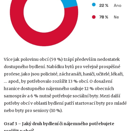
Více jak polovinu obcí (59 %) trápí především nedostatek
dostupného bydlení. Nabídku bytů pro veřejně prospěšné
profese, jako jsou policisté, záchranáři, hasiči, učitelé, lékaři,
… apod., by potřebovalo rozšířit 13 % obcí. O dosažení
hranice dostupného nájemného usiluje 12 % obecních
samospráv a 6 % nutně potřebuje sociální byty. Mezi další
potřeby obcí v oblasti bydlení patří startovací byty pro mladé
nebo byty pro seniory (10 %).
Graf 3 – Jaký druh bydlení či nájemného potřebujete
rozšířit v obci?