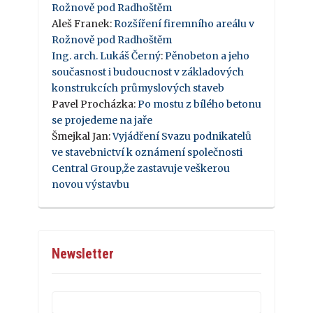
Rožnově pod Radhoštěm
Aleš Franek
:
Rozšíření firemního areálu v
Rožnově pod Radhoštěm
Ing. arch. Lukáš Černý
:
Pěnobeton a jeho
současnost i budoucnost v základových
konstrukcích průmyslových staveb
Pavel Procházka
:
Po mostu z bílého betonu
se projedeme na jaře
Šmejkal Jan
:
Vyjádření Svazu podnikatelů
ve stavebnictví k oznámení společnosti
Central Group,že zastavuje veškerou
novou výstavbu
Newsletter