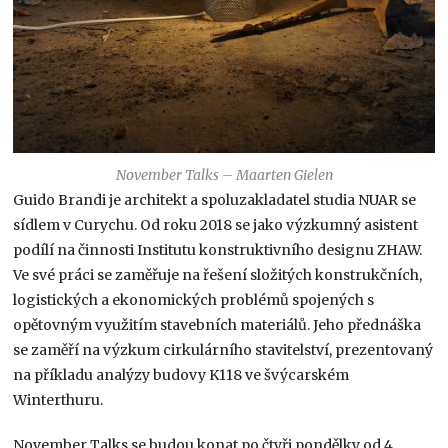
November Talks – Maarten Gielen
Guido Brandi je architekt a spoluzakladatel studia NUAR se
sídlem v Curychu. Od roku 2018 se jako výzkumný asistent
podílí na činnosti Institutu konstruktivního designu ZHAW.
Ve své práci se zaměřuje na řešení složitých konstrukčních,
logistických a ekonomických problémů spojených s
opětovným využitím stavebních materiálů. Jeho přednáška
se zaměří na výzkum cirkulárního stavitelství, prezentovaný
na příkladu analýzy budovy K118 ve švýcarském
Winterthuru.
November Talks se budou konat po čtyři pondělky od 4.