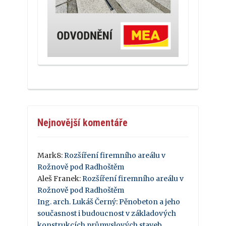
Nejnovější komentáře
Mark8
:
Rozšíření firemního areálu v
Rožnově pod Radhoštěm
Aleš Franek
:
Rozšíření firemního areálu v
Rožnově pod Radhoštěm
Ing. arch. Lukáš Černý
:
Pěnobeton a jeho
současnost i budoucnost v základových
konstrukcích průmyslových staveb