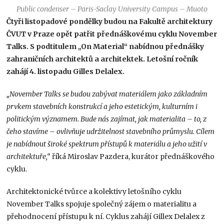
Public condenser – Paris-Saclay University Campus – Muoto
Čtyři listopadové pondělky budou na Fakultě architektury
ČVUT v Praze opět patřit přednáškovému cyklu November
Talks. S podtitulem „On Material“ nabídnou přednášky
zahraničních architektů a architektek. Letošní ročník
zahájí 4. listopadu Gilles Delalex.
„November Talks se budou zabývat materiálem jako základním
prvkem stavebních konstrukcí a jeho estetickým, kulturním i
politickým významem. Bude nás zajímat, jak materialita – to, z
čeho stavíme – ovlivňuje udržitelnost stavebního průmyslu. Cílem
je nabídnout široké spektrum přístupů k materiálu a jeho užití v
architektuře,“
říká Miroslav Pazdera, kurátor přednáškového
cyklu.
Architektonické tvůrce a kolektivy letošního cyklu
November Talks spojuje společný zájem o materialitu a
přehodnocení přístupu k ní. Cyklus zahájí Gillex Delalex z