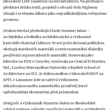
laboratoře LIAT zaměřené na infrastrukturu. Na přednášce
představí sbírku textů, projektů a obrazů Holy Highway
věnující se tématu dálnice jako nejradikálnějšímu veřejnému
prostoru.
Druhou letošní přednášející bude Summer Islam –
architektka a ředitelka architektonické a výzkumné
kanceláře Material Cultures. Ve své práci zkoumá politickou
ekologii stavebních materiálů a environmentální důsledky
používání regenerativních materiálů. Hostovala jako
lektorka na ETH v Curychu, vyučovala na Central St Martins,
UAL, London Metropolitan University a Bartlett School of
Architecture na UCL. Je doktorandkou v laboratoři RIOT na
EPFL v Lausanne, kde se zabývá výzkumem
dekarbonizovaného zastavěného prostředí, které
upřednostňuje ekosystémy před průmyslem.
Designér a výzkumník Maarten Gielen se dlouhodobě
zabývá změnou způsobu používání materiálů v architektuře