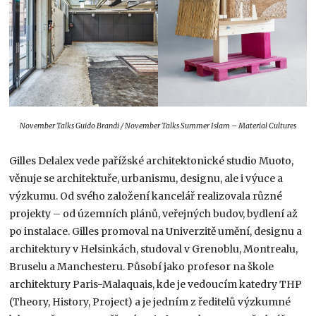
November Talks Guido Brandi / November Talks Summer Islam – Material Cultures
Gilles Delalex vede pařížské architektonické studio Muoto,
věnuje se architektuře, urbanismu, designu, ale i výuce a
výzkumu. Od svého založení kancelář realizovala různé
projekty – od územních plánů, veřejných budov, bydlení až
po instalace. Gilles promoval na Univerzitě umění, designu a
architektury v Helsinkách, studoval v Grenoblu, Montrealu,
Bruselu a Manchesteru. Působí jako profesor na škole
architektury Paris-Malaquais, kde je vedoucím katedry THP
(Theory, History, Project) a je jedním z ředitelů výzkumné